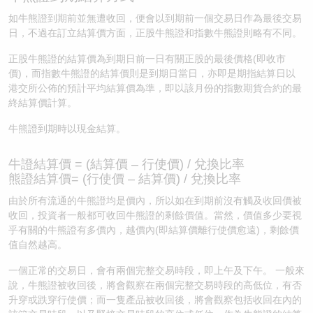
如牛熊證到期前並無遭收回，便會以到期前一個交易日作為最後交易
日，不過在訂立結算價方面，正股牛熊證和指數牛熊證則略有不同。
正股牛熊證的結算價為到期日前一日有關正股的最後價格(即收市
價)，而指數牛熊證的結算價則是到期日當日，亦即是期指結算日以
港交所公佈的預計平均結算價為準，即以該月份的指數期貨合約的最
終結算價計算。
牛熊證到期時以現金結算。
牛證結算價 = (結算價 – 行使價) / 兌換比率
熊證結算價= (行使價 – 結算價) / 兌換比率
由於所有流通的牛熊證均是價內，所以如在到期前沒有觸及收回價被
收回，投資者一般都可收回牛熊證的剩餘價值。當然，價值多少要視
乎有關的牛熊證有多價內，越價內(即結算價離行使價愈遠)，剩餘價
值自然越高。
一個正常的交易日，會有兩個完整交易時段，即上午及下午。 一般來
說，牛熊證被收回後，將會觀察在兩個完整交易時段的高低位，有否
升穿或跌穿行使價；而一隻產品被收回後，將會觀察包括收回在內的