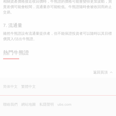
相關資產價格接近收回價時，牛熊證的價格可能會變得更加波動，買
賣差價可能會較闊，流通量亦可能較低。牛熊證隨時會被收回而終止
交易。
7. 流通量
雖然牛熊證設有流通量提供者，但不能保證投資者可以隨時以其目標
價買入/沽出牛熊證。
熱門牛熊證
返回頁頂
简体中文
繁體中文
聯絡我們
網站地圖
私隱聲明
ubs.com