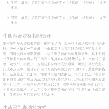
牛證（每股）於收回時的剩餘價值 =（結算價 – 行使價）／換股
比率
熊證（每股）於收回時的剩餘價值 =（行使價 – 結算價）／換股
比率
牛熊證合資格相關資產
港交所對於合資格發行衍生權證產品的「單一類股份結構性產品的正
股」股份名單有一定要求，並非每隻股票都可以發行認股證及牛熊
證。而港交所在相關要求中，較注重股份的市值及流通量。其中包括
公眾持股市值在過去約三個月均維持在40億港元或以上，市值達亦需
達一定水平。事實上，若相關股份維持高流通量，可減低發行商對沖
的成本及風險，投資者亦因此可獲得較穩定的報價服務，屬雙贏的措
施。至於新上市的股份，如果其市值夠大的話，港交所的上市委員會
則有機會因應市場反應及認股證發行商的意願，讓新股的相關認股證
早一點上市。牛熊證對沖值接近100%，港交所對於相關股份流通量
的要求更為嚴格。所以在港交所每季公布的發行衍生產品的股份名單
中，牛熊證的數目遠較認股證為少。
牛熊證到期結算方式