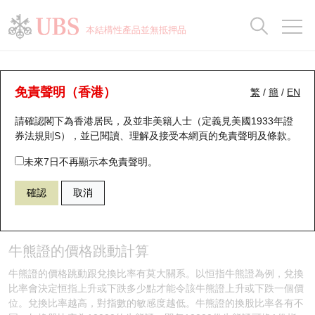
正股資料及市場統計
認股證分析儀
牛熊證分析儀
輪證市場統計
港股通資金流
瑞銀輪證教室
認股證
牛熊證
本結構性產品並無抵押品
認股證搜尋
表現
圖搜牛熊
表現
十大成交
港股通資金流
十大成交
瑞銀輪證教室
牛熊證投資者教育 - 牛熊證運作 (3)
瑞銀認股證一覽
街貨統計
街貨統計
十大升幅/跌幅
正股分析儀
持股比重
每月輪證大市專題
牛熊全景快搜
免責聲明（香港）
繁
/
簡
/
EN
牛熊證知多啲
請確認閣下為香港居民，及並非美籍人士（定義見美國1933年證
新發行瑞銀認股證
比較
牛熊證搜尋
比較
十大認股證成交分佈
二十大活躍股份
顯示所有持股比重
輪證專欄
券法規則S），並已閱讀、理解及接受本網頁的
免責聲明及條款
。
即將到期認股證
牛熊證街貨分佈圖
十天股證佔大市成交
恒指成份股
講座及教育短片
未來7日不再顯示本免責聲明。
確認
取消
認股證到期結算價查詢
正股牛熊證列表
資金流
國指成份股
認股證投資者教育
牛熊證運作
認股證分析儀
新發行瑞銀牛熊證
街貨統計
科指成份股
牛熊證投資者教育
牛熊證的價格跳動計算
認股證速算機
已收回牛熊證剩餘價值
三十大平均引伸波幅
相關資產沽空
認股證牛熊證常問問題
牛熊證的價格跳動跟兌換比率有莫大關系。以恒指牛熊證為例，兌換
比率會決定恒指上升或下跌多少點才能令該牛熊證上升或下跌一個價
引伸波幅比較圖
即將到期牛熊證
業績及經濟日曆
位。兌換比率越高，對指數的敏感度越低。牛熊證的換股比率各有不