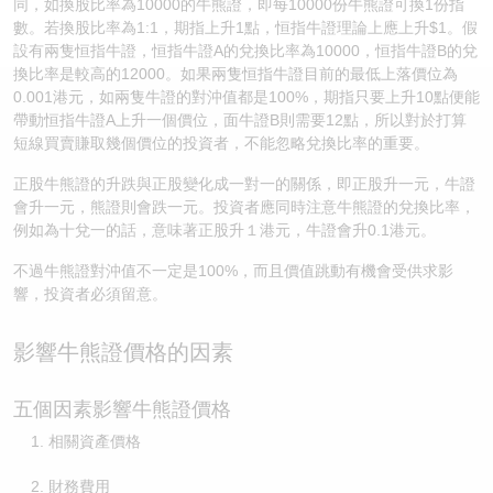
同，如換股比率為10000的牛熊證，即每10000份牛熊證可換1份指
數。若換股比率為1:1，期指上升1點，恒指牛證理論上應上升$1。假
認股證/牛熊證日誌
牛熊證到期結算價查詢
中資ETFs溢價比較
設有兩隻恒指牛證，恒指牛證A的兌換比率為10000，恒指牛證B的兌
換比率是較高的12000。如果兩隻恒指牛證目前的最低上落價位為
認股證文件及公告
牛熊證分析儀
AH 股價對照
0.001港元，如兩隻牛證的對沖值都是100%，期指只要上升10點便能
帶動恒指牛證A上升一個價位，面牛證B則需要12點，所以對於打算
認股證文件及公告 (瑞信)
牛熊證速算機
即市板塊表現
短線買賣賺取幾個價位的投資者，不能忽略兌換比率的重要。
正股牛熊證的升跌與正股變化成一對一的關係，即正股升一元，牛證
牛熊證文件及公告
ADR
會升一元，熊證則會跌一元。投資者應同時注意牛熊證的兌換比率，
例如為十兌一的話，意味著正股升１港元，牛證會升0.1港元。
牛熊證文件及公告 (瑞信)
收市競價變化
不過牛熊證對沖值不一定是100%，而且價值跳動有機會受供求影
響，投資者必須留意。
影響牛熊證價格的因素
五個因素影響牛熊證價格
相關資產價格
財務費用