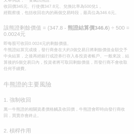
收回價345元、行使價347.8元、兌換比率為500兌1 。
經觀察後，包括收回在內的兩個交易時段，最高位為346.6元。
該熊證剩餘價值 = (347.8 -
熊證結算價346.6
) ÷ 500 =
0.0024元
即每股可收回0.0024元的剩餘價值。
牛熊證結算完成後，發行商會在大約3個交易日將剩餘價值金額交予
中央結算，之後再經銀行或證券行存入各投資者帳戶。一般來說，結
算後的5個交易日內，投資者將可取回剩餘價值，而發行商不會收取
任何手續費。
牛熊證的主要風險
1. 強制收回
萬一牛熊證的相關資產價格觸及收回價，牛熊證會即時由發行商收
回，買賣亦會終止。
2. 槓桿作用