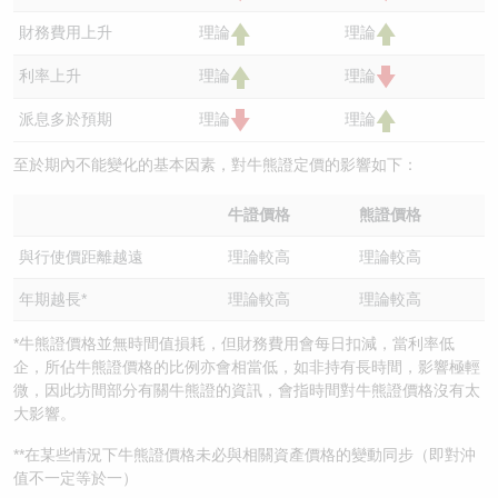
財務費用上升
理論
理論
利率上升
理論
理論
派息多於預期
理論
理論
至於期內不能變化的基本因素，對牛熊證定價的影響如下：
牛證價格
熊證價格
與行使價距離越遠
理論較高
理論較高
年期越長*
理論較高
理論較高
*牛熊證價格並無時間值損耗，但財務費用會每日扣減，當利率低
企，所佔牛熊證價格的比例亦會相當低，如非持有長時間，影響極輕
微，因此坊間部分有關牛熊證的資訊，會指時間對牛熊證價格沒有太
大影響。
**在某些情況下牛熊證價格未必與相關資產價格的變動同步（即對沖
值不一定等於一）