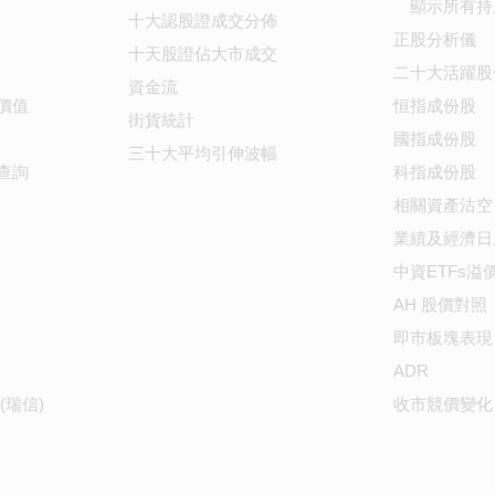
顯示所有持
十大認股證成交分佈
正股分析儀
十天股證佔大市成交
二十大活躍股
資金流
價值
恒指成份股
街貨統計
國指成份股
三十大平均引伸波幅
查詢
科指成份股
相關資產沽空
業績及經濟日
中資ETFs溢
AH 股價對照
即市板塊表現
ADR
(瑞信)
收市競價變化