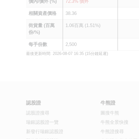
價內/價外 (%)
72.3% 價外
相關資產價格
38.36
街貨量 (百萬
1.06百萬 (1.51%)
份/%)
每手份數
2,500
最後更新時間:
2026-08-07 16:35
(15分鐘延遲)
認股證
牛熊證
認股證搜尋
圖搜牛熊
瑞銀認股證一覽
牛熊全景快搜
新發行瑞銀認股證
牛熊證搜尋