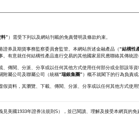
資料”
）需受下列以及網站刊載的免責聲明及條款約束。
正股資料及市場統計
瑞銀輪證教室
港證券及期貨事務監察委員會監管。本網站所述金融產品（
“結構性
事。有意就任何結構性產品進行交易的其他國家居民應聯絡其傳統證
載、傳閱、分派、分享或以任何其他方式使用任何部分或全部該等資
關附屬公司及聯屬公司（統稱
“瑞銀集團”
）概不就閣下的行為負責或
虛假資料，其瀏覽、下載、傳閱、分派、分享或以任何其他方式使用
見美國1933年證券法規則S），並已閱讀、理解及接受本網頁的
積層板
免
行商
行使價
價內/價外