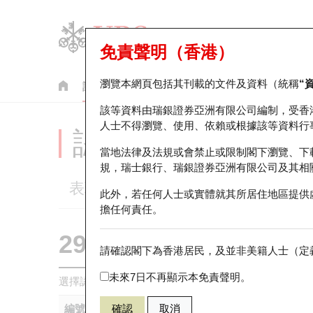
免責聲明（香港）
瀏覽本網頁包括其刊載的文件及資料（統稱
“
認股證
牛熊證
美股指數產品
輪證市場統計
該等資料由瑞銀證券亞洲有限公司編制，受香
人士不得瀏覽、使用、依賴或根據該等資料行
認股證分析儀
當地法律及法規或會禁止或限制閣下瀏覽、下
規，瑞士銀行、瑞銀證券亞洲有限公司及其相
表現
街貨統計
比較
此外，若任何人士或實體就其所居住地區提供
擔任何責任。
29594 瑞銀
認購
請確認閣下為香港居民，及並非美籍人士（定義
1888 建滔
未來7日不再顯示本免責聲明。
選擇認股證作比較
*你可以選擇最多
五
隻認股證
編號
確認
取消
相關資產
發