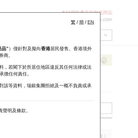
本結構性產品並無抵押品
+852 2971 6668
ol-hkwarrants@ubs.com
繁
/
簡
/
EN
產品”
）僅針對及擬向
香港
居民發售。香港境外
券商。
料，若閣下於所居住地區違反其任何法律或法
承擔任何責任。
對該等資料，瑞銀集團拒絕及一概不負責或承
責聲明及條款
。
引伸波幅 (%)
到期日 (年-月-日)