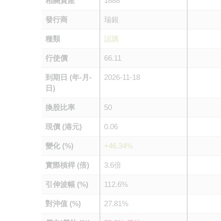
相關資產
1888
發行商
瑞銀
種類
認購
行使價
66.11
到期日 (年-月-
2026-11-18
日)
換股比率
50
現價 (港元)
0.06
變化 (%)
+46.34%
實際槓桿 (倍)
3.6倍
引伸波幅 (%)
112.6%
對沖值 (%)
27.81%