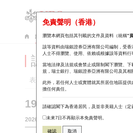
免責聲明（香港）
瀏覽本網頁包括其刊載的文件及資料（統稱
“
認股證
牛熊證
美股指數產品
輪證市場統計
該等資料由瑞銀證券亞洲有限公司編制，受香
人士不得瀏覽、使用、依賴或根據該等資料行
認股證分析儀
當地法律及法規或會禁止或限制閣下瀏覽、下
規，瑞士銀行、瑞銀證券亞洲有限公司及其相
表現
街貨統計
比較
此外，若任何人士或實體就其所居住地區提供
擔任何責任。
19351 瑞銀
認沽
請確認閣下為香港居民，及並非美籍人士（定義
1299 友邦保
未來7日不再顯示本免責聲明。
2026-08-06
0
相關資產價格
73.15
街貨量
確認
取消