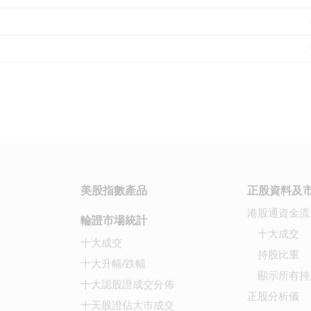
美股指數產品
正股資料及
港股通資金流
輪證市場統計
十大成交
十大成交
持股比重
十大升幅/跌幅
顯示所有持
十大認股證成交分佈
正股分析儀
十天股證佔大市成交