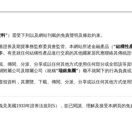
資料”
）需受下列以及網站刊載的免責聲明及條款約束。
正股資料及市場統計
瑞銀輪證教室
港證券及期貨事務監察委員會監管。本網站所述金融產品（
“結構性
事。有意就任何結構性產品進行交易的其他國家居民應聯絡其傳統證
載、傳閱、分派、分享或以任何其他方式使用任何部分或全部該等資
關附屬公司及聯屬公司（統稱
“瑞銀集團”
）概不就閣下的行為負責或
虛假資料，其瀏覽、下載、傳閱、分派、分享或以任何其他方式使用
見美國1933年證券法規則S），並已閱讀、理解及接受本網頁的
險
免