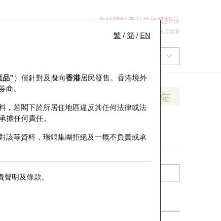
本結構性產品並無抵押品
+852 2971 6668
ol-hkwarrants@ubs.com
繁
/
簡
/
EN
產品”
）僅針對及擬向
香港
居民發售。香港境外
券商。
料，若閣下於所居住地區違反其任何法律或法
承擔任何責任。
對該等資料，瑞銀集團拒絕及一概不負責或承
責聲明及條款
。