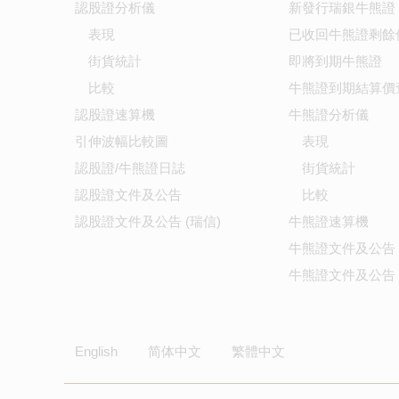
認股證分析儀
新發行瑞銀牛熊證
表現
已收回牛熊證剩餘
街貨統計
即將到期牛熊證
比較
牛熊證到期結算價
認股證速算機
牛熊證分析儀
引伸波幅比較圖
表現
認股證/牛熊證日誌
街貨統計
認股證文件及公告
比較
認股證文件及公告 (瑞信)
牛熊證速算機
牛熊證文件及公告
牛熊證文件及公告 
English
简体中文
繁體中文