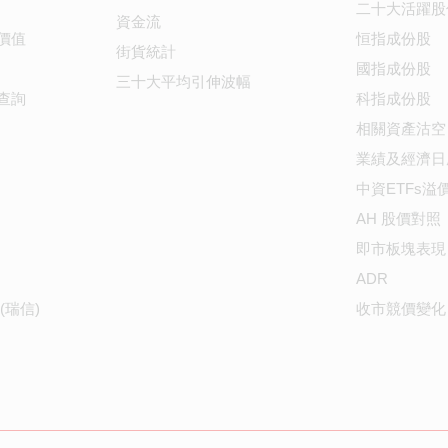
二十大活躍股
資金流
價值
恒指成份股
街貨統計
國指成份股
三十大平均引伸波幅
查詢
科指成份股
相關資產沽空
業績及經濟日
中資ETFs溢
AH 股價對照
即市板塊表現
ADR
(瑞信)
收市競價變化