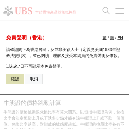
正股資料及市場統計
認股證分析儀
牛熊證分析儀
輪證市場統計
港股通資金流
瑞銀輪證教室
認股證
牛熊證
本結構性產品並無抵押品
認股證搜尋
表現
圖搜牛熊
表現
十大成交
港股通資金流
十大成交
瑞銀輪證教室
牛熊證投資者教育 - 牛熊證運作 (5)
瑞銀認股證一覽
街貨統計
街貨統計
十大升幅/跌幅
正股分析儀
持股比重
每月輪證大市專題
牛熊全景快搜
免責聲明（香港）
繁
/
簡
/
EN
牛熊證知多啲
請確認閣下為香港居民，及並非美籍人士（定義見美國1933年證
新發行瑞銀認股證
比較
牛熊證搜尋
比較
十大認股證成交分佈
二十大活躍股份
顯示所有持股比重
輪證專欄
券法規則S），並已閱讀、理解及接受本網頁的
免責聲明及條款
。
即將到期認股證
牛熊證街貨分佈圖
十天股證佔大市成交
恒指成份股
講座及教育短片
未來7日不再顯示本免責聲明。
確認
取消
認股證到期結算價查詢
正股牛熊證列表
資金流
國指成份股
認股證投資者教育
牛熊證運作
認股證分析儀
新發行瑞銀牛熊證
街貨統計
科指成份股
牛熊證投資者教育
牛熊證的價格跳動計算
認股證速算機
已收回牛熊證剩餘價值
三十大平均引伸波幅
相關資產沽空
認股證牛熊證常問問題
牛熊證的價格跳動跟兌換比率有莫大關系。以恒指牛熊證為例，兌換
比率會決定恒指上升或下跌多少點才能令該牛熊證上升或下跌一個價
引伸波幅比較圖
即將到期牛熊證
業績及經濟日曆
位。兌換比率越高，對指數的敏感度越低。牛熊證的換股比率各有不