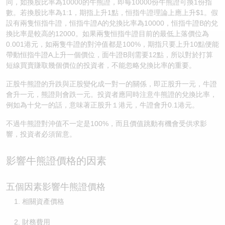
同，如換股比率為10000的牛熊證，即每10000份牛熊證可換1份指
數。若換股比率為1:1，期指上升1點，恒指牛證理論上應上升$1。假
認股證/牛熊證日誌
牛熊證到期結算價查詢
中資ETFs溢價比較
設有兩隻恒指牛證，恒指牛證A的兌換比率為10000，恒指牛證B的兌
換比率是較高的12000。如果兩隻恒指牛證目前的最低上落價位為
認股證文件及公告
牛熊證分析儀
AH 股價對照
0.001港元，如兩隻牛證的對沖值都是100%，期指只要上升10點便能
帶動恒指牛證A上升一個價位，面牛證B則需要12點，所以對於打算
認股證文件及公告 (瑞信)
牛熊證速算機
即市板塊表現
短線買賣賺取幾個價位的投資者，不能忽略兌換比率的重要。
正股牛熊證的升跌與正股變化成一對一的關係，即正股升一元，牛證
牛熊證文件及公告
ADR
會升一元，熊證則會跌一元。投資者應同時注意牛熊證的兌換比率，
例如為十兌一的話，意味著正股升１港元，牛證會升0.1港元。
牛熊證文件及公告 (瑞信)
收市競價變化
不過牛熊證對沖值不一定是100%，而且價值跳動有機會受供求影
響，投資者必須留意。
影響牛熊證價格的因素
五個因素影響牛熊證價格
相關資產價格
財務費用