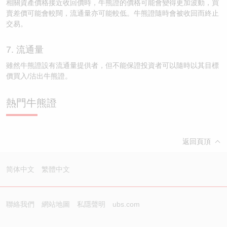
相關資產價格接近收回價時，牛熊證的價格可能會變得更加波動，買
賣差價可能會較闊，流通量亦可能較低。牛熊證隨時會被收回而終止
交易。
7. 流通量
雖然牛熊證設有流通量提供者，但不能保證投資者可以隨時以其目標
價買入/沽出牛熊證。
熱門牛熊證
返回頁頂
简体中文
繁體中文
聯絡我們
網站地圖
私隱聲明
ubs.com