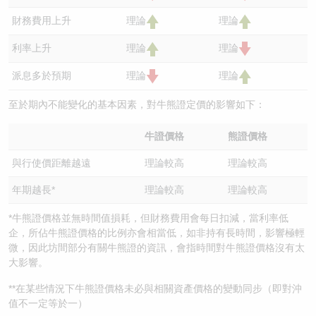
財務費用上升
理論
理論
利率上升
理論
理論
派息多於預期
理論
理論
至於期內不能變化的基本因素，對牛熊證定價的影響如下：
牛證價格
熊證價格
與行使價距離越遠
理論較高
理論較高
年期越長*
理論較高
理論較高
*牛熊證價格並無時間值損耗，但財務費用會每日扣減，當利率低
企，所佔牛熊證價格的比例亦會相當低，如非持有長時間，影響極輕
微，因此坊間部分有關牛熊證的資訊，會指時間對牛熊證價格沒有太
大影響。
**在某些情況下牛熊證價格未必與相關資產價格的變動同步（即對沖
值不一定等於一）