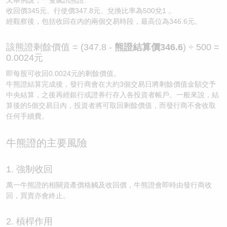
收回價345元、行使價347.8元、兌換比率為500兌1 。
經觀察後，包括收回在內的兩個交易時段，最高位為346.6元。
該熊證剩餘價值 = (347.8 -
熊證結算價346.6
) ÷ 500 =
0.0024元
即每股可收回0.0024元的剩餘價值。
牛熊證結算完成後，發行商會在大約3個交易日將剩餘價值金額交予
中央結算，之後再經銀行或證券行存入各投資者帳戶。一般來說，結
算後的5個交易日內，投資者將可取回剩餘價值，而發行商不會收取
任何手續費。
牛熊證的主要風險
1. 強制收回
萬一牛熊證的相關資產價格觸及收回價，牛熊證會即時由發行商收
回，買賣亦會終止。
2. 槓桿作用