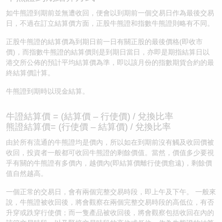
如牛熊證到期前並無遭收回，便會以到期前一個交易日作為最後交易
日，不過在訂立結算價方面，正股牛熊證和指數牛熊證則略有不同。
正股牛熊證的結算價為到期日前一日有關正股的最後價格(即收市
價)，而指數牛熊證的結算價則是到期日當日，亦即是期指結算日以
港交所公佈的預計平均結算價為準，即以該月份的指數期貨合約的最
終結算價計算。
牛熊證到期時以現金結算。
牛證結算價 = (結算價 – 行使價) / 兌換比率
熊證結算價= (行使價 – 結算價) / 兌換比率
由於所有流通的牛熊證均是價內，所以如在到期前沒有觸及收回價被
收回，投資者一般都可收回牛熊證的剩餘價值。當然，價值多少要視
乎有關的牛熊證有多價內，越價內(即結算價離行使價愈遠)，剩餘價
值自然越高。
一個正常的交易日，會有兩個完整交易時段，即上午及下午。 一般來
說，牛熊證被收回後，將會觀察在兩個完整交易時段的高低位，有否
升穿或跌穿行使價；而一隻產品被收回後，將會觀察包括收回在內的