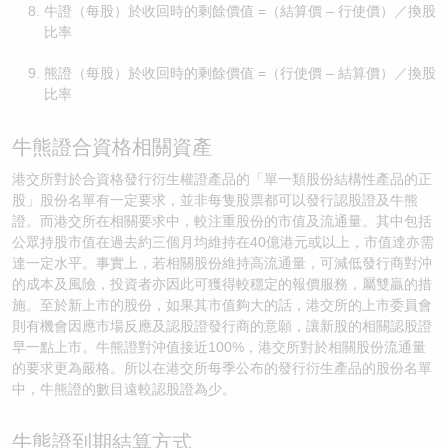
牛證（每股）於收回時的剩餘價值 =（結算價 – 行使價）／換股
比率
熊證（每股）於收回時的剩餘價值 =（行使價 – 結算價）／換股
比率
牛熊證合資格相關資產
港交所對於合資格發行衍生權證產品的「單一類股份結構性產品的正
股」股份名單有一定要求，並非每隻股票都可以發行認股證及牛熊
證。而港交所在相關要求中，較注重股份的市值及流通量。其中包括
公眾持股市值在過去約三個月均維持在40億港元或以上，市值達亦需
達一定水平。事實上，若相關股份維持高流通量，可減低發行商對沖
的成本及風險，投資者亦因此可獲得較穩定的報價服務，屬雙贏的措
施。至於新上市的股份，如果其市值夠大的話，港交所的上市委員會
則有機會因應市場反應及認股證發行商的意願，讓新股的相關認股證
早一點上市。牛熊證對沖值接近100%，港交所對於相關股份流通量
的要求更為嚴格。所以在港交所每季公布的發行衍生產品的股份名單
中，牛熊證的數目遠較認股證為少。
牛熊證到期結算方式