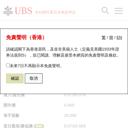
正股資料及市場統計
認股證分析儀
牛熊證分析儀
輪證市場統計
港股通資金流
瑞銀輪證教室
認股證
牛熊證
本結構性產品並無抵押品
認股證搜尋
表現
圖搜牛熊
表現
十大成交
港股通資金流
十大成交
瑞銀輪證教室
牛熊證分析儀
瑞銀認股證一覽
街貨統計
街貨統計
十大升幅/跌幅
正股分析儀
持股比重
每月輪證大市專題
牛熊全景快搜
免責聲明（香港）
繁
/
簡
/
EN
表現
街貨統計
比較
請確認閣下為香港居民，及並非美籍人士（定義見美國1933年證
新發行瑞銀認股證
比較
牛熊證搜尋
比較
十大認股證成交分佈
二十大活躍股份
顯示所有持股比重
輪證專欄
券法規則S），並已閱讀、理解及接受本網頁的
免責聲明及條款
。
即將到期認股證
牛熊證街貨分佈圖
十天股證佔大市成交
恒指成份股
講座及教育短片
67172 瑞銀
熊證
未來7日不再顯示本免責聲明。
HSI 恒生指數
確認
取消
認股證到期結算價查詢
正股牛熊證列表
資金流
國指成份股
認股證投資者教育
$0.073
0.017
(+30.36%)
即時
認股證分析儀
新發行瑞銀牛熊證
街貨統計
科指成份股
牛熊證投資者教育
買入/賣出價
0.073
/
0.074
開市價
0.069
認股證速算機
已收回牛熊證剩餘價值
三十大平均引伸波幅
相關資產沽空
認股證牛熊證常問問題
每手股數
10,000
引伸波幅比較圖
即將到期牛熊證
業績及經濟日曆
是日最高/最低價
0.073
/
0.069
即時