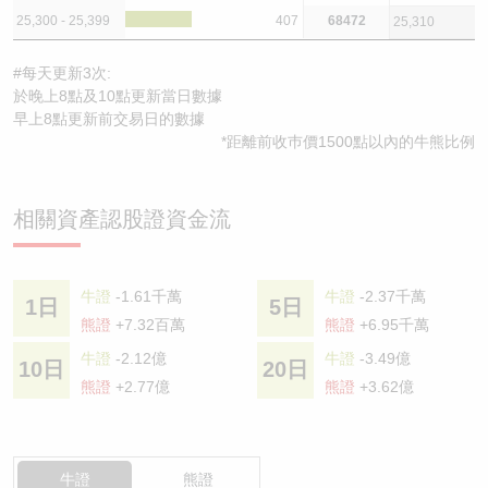
25,300 - 25,399
407
68472
25,310
#每天更新3次:
於晚上8點及10點更新當日數據
早上8點更新前交易日的數據
*距離前收巿價1500點以內的牛熊比例
相關資產認股證資金流
牛證
-1.61千萬
牛證
-2.37千萬
1日
5日
熊證
+7.32百萬
熊證
+6.95千萬
牛證
-2.12億
牛證
-3.49億
10日
20日
熊證
+2.77億
熊證
+3.62億
牛證
熊證