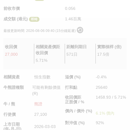
認股證/牛熊證日誌
牛熊證到期結算價查詢
中資ETFs溢價比較
前收市價
0.056
成交額 (港元)
1.46百萬
即時
認股證文件及公告
牛熊證分析儀
AH 股價對照
最後更新時間:
2026-08-06 09:40 (15分鐘延遲)
認股證文件及公告 (瑞信)
牛熊證速算機
即市板塊表現
收回價
相關資產價距
距離到期日
實際槓桿 (倍)
牛熊證文件及公告
ADR
收回價
27,000
571日
17.5倍
5.71%
牛熊證文件及公告 (瑞信)
收市競價變化
相關資產
恒生指數
溢價 (%)
-0.4%
牛熊證種類
可能有剩餘價值
打和點
25640
(R)
收回價距
1458.93 / 5.71%
正股價 / %
牛 / 熊
熊證
價內 / 價外 (%)
6.1% 價內
行使價
27,100
對沖值 (%)
92%
上市日期
2026-03-03
(年-月-日)