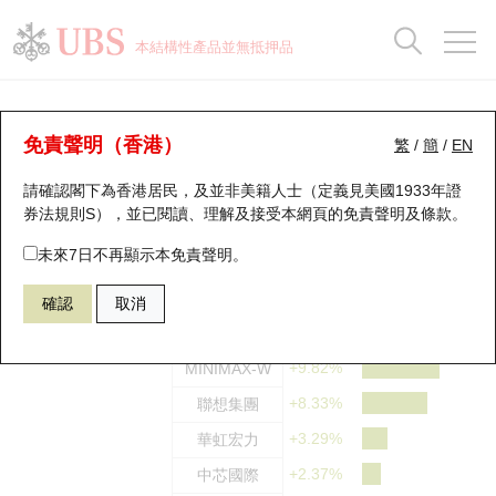
正股資料及市場統計
認股證分析儀
牛熊證分析儀
輪證市場統計
港股通資金流
瑞銀輪證教室
認股證
牛熊證
本結構性產品並無抵押品
認股證搜尋
表現
圖搜牛熊
表現
十大成交
港股通資金流
十大成交
瑞銀輪證教室
科指成份股
瑞銀認股證一覽
街貨統計
街貨統計
十大升幅/跌幅
正股分析儀
持股比重
每月輪證大市專題
牛熊全景快搜
免責聲明（香港）
繁
/
簡
/
EN
恒指成份股
國指成份股
科指成份股
請確認閣下為香港居民，及並非美籍人士（定義見美國1933年證
新發行瑞銀認股證
比較
牛熊證搜尋
比較
十大認股證成交分佈
二十大活躍股份
顯示所有持股比重
輪證專欄
券法規則S），並已閱讀、理解及接受本網頁的
免責聲明及條款
。
即將到期認股證
牛熊證街貨分佈圖
十天股證佔大市成交
恒指成份股
講座及教育短片
科指成份股十大升幅
未來7日不再顯示本免責聲明。
確認
取消
認股證到期結算價查詢
正股牛熊證列表
資金流
國指成份股
認股證投資者教育
智譜
+14.63%
認股證分析儀
新發行瑞銀牛熊證
街貨統計
科指成份股
牛熊證投資者教育
+9.82%
MINIMAX-W
+8.33%
聯想集團
認股證速算機
已收回牛熊證剩餘價值
三十大平均引伸波幅
相關資產沽空
認股證牛熊證常問問題
+3.29%
華虹宏力
引伸波幅比較圖
即將到期牛熊證
業績及經濟日曆
+2.37%
中芯國際