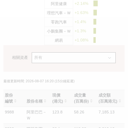
+2.14%
阿里健康
認股證/牛熊證日誌
牛熊證到期結算價查詢
中資ETFs溢價比較
+1.63%
理想汽車－Ｗ
+1.4%
認股證文件及公告
牛熊證分析儀
AH 股價對照
零跑汽車
+1.3%
小鵬集團－Ｗ
認股證文件及公告 (瑞信)
牛熊證速算機
即市板塊表現
+1.08%
網易
牛熊證文件及公告
ADR
相關資產
所有
牛熊證文件及公告 (瑞信)
收市競價變化
最後更新時間:
2026-08-07 16:20
(15分鐘延遲)
股份
現價
成交量
成交額
編號
股份名稱
(港元)
(百萬份)
(百萬港元)
9988
阿里巴巴－
123.8
58.26
7,185.13
Ｗ