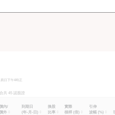
交易日下午4時正
合共
45
認股證
價內/
到期日
換股
實際
引伸
價外
(年-月-日)
比率
槓桿 (倍)
波幅 (%)