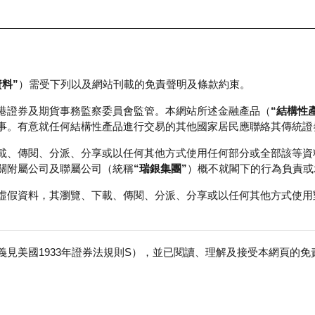
資料”
）需受下列以及網站刊載的免責聲明及條款約束。
正股資料及市場統計
瑞銀輪證教室
港證券及期貨事務監察委員會監管。本網站所述金融產品（
“結構性
事。有意就任何結構性產品進行交易的其他國家居民應聯絡其傳統證
載、傳閱、分派、分享或以任何其他方式使用任何部分或全部該等資
關附屬公司及聯屬公司（統稱
“瑞銀集團”
）概不就閣下的行為負責或
尋平台，使投資者能夠迅速找到所需的認股證信息。投資者只需根據
虛假資料，其瀏覽、下載、傳閱、分派、分享或以任何其他方式使用
表的形式展示。此外，認購證搜尋功能還提供了詳細的認股證數據和
見美國1933年證券法規則S），並已閱讀、理解及接受本網頁的
免
產
認購/認沽
) 恒生指數