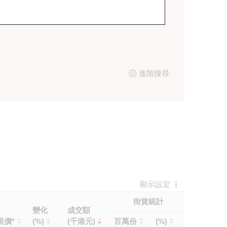
進階搜尋
顯示設定
街貨統計
變化
成交額
現價*
(%)
(千港元)
百萬份
(%)