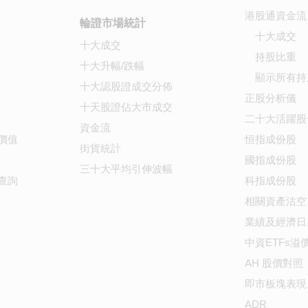
港股通資金流
輪證市場統計
十大成交
十大成交
持股比重
十大升幅/跌幅
顯示所有持
十大認股證成交分佈
正股分析儀
十天股證佔大市成交
二十大活躍股
資金流
價值
恒指成份股
街貨統計
國指成份股
三十大平均引伸波幅
查詢
科指成份股
相關資產沽空
業績及經濟日
中資ETFs溢
AH 股價對照
即市板塊表現
ADR