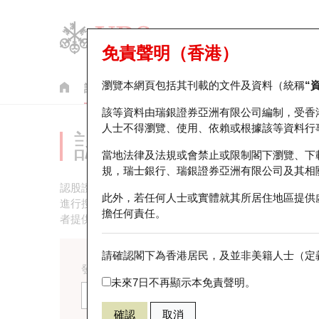
免責聲明（香港）
瀏覽本網頁包括其刊載的文件及資料（統稱
“
認股證
牛熊證
美股指數產品
輪證市場統計
該等資料由瑞銀證券亞洲有限公司編制，受香
人士不得瀏覽、使用、依賴或根據該等資料行
認股證搜尋
當地法律及法規或會禁止或限制閣下瀏覽、下
規，瑞士銀行、瑞銀證券亞洲有限公司及其相
認股證搜尋器旨在為投資者提供一個便捷高效的窩輪搜
此外，若任何人士或實體就其所居住地區提供
進行搜尋，系統便會篩選出符合要求的認股證，並以列
擔任何責任。
者提供全面的分析依據。
請確認閣下為香港居民，及並非美籍人士（定義
發行商
相關資
未來7日不再顯示本免責聲明。
(HSI
瑞銀
確認
取消