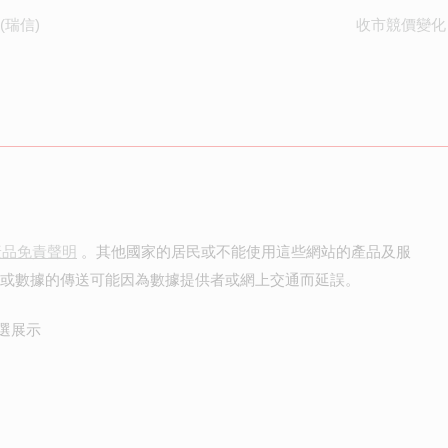
(瑞信)
收市競價變化
產品免責聲明
。其他國家的居民或不能使用這些網站的產品及服
價或數據的傳送可能因為數據提供者或網上交通而延誤。
選展示