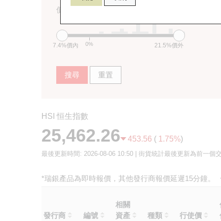
價內/價外 (%)
0%
7.4%價內
21.5%價外
搜尋
重置
HSI 恒生指數
25,462.26
453.56
(
1.75%
)
最後更新時間:
2026-08-06 10:50
| 街貨統計最後更新為前一個
*瑞銀產品為即時報價，其他發行商報價延遲15分鐘。
相關
發行商
編號
資產
種類
行使價