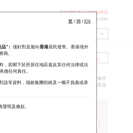
本結構性產品並無抵押品
+852 2971 6668
ol-hkwarrants@ubs.com
繁
/
簡
/
EN
產品”
）僅針對及擬向
香港
居民發售。香港境外
券商。
牛熊證
料，若閣下於所居住地區違反其任何法律或法
承擔任何責任。
認股證的發行商、相關資產、到期日、換股比率等條件
對該等資料，瑞銀集團拒絕及一概不負責或承
行情信息，如行使價、換股比率、引伸波幅等，為投資
責聲明及條款
。
到期日