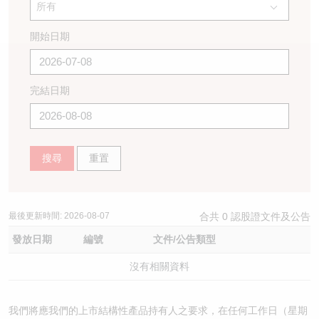
所有
認股證/牛熊證日誌
牛熊證到期結算價查詢
中資ETFs溢價比較
開始日期
認股證文件及公告
牛熊證分析儀
AH 股價對照
認股證文件及公告 (瑞信)
牛熊證速算機
即市板塊表現
完結日期
牛熊證文件及公告
ADR
搜尋
重置
牛熊證文件及公告 (瑞信)
收市競價變化
最後更新時間:
2026-08-07
合共
0
認股證文件及公告
發放日期
編號
文件/公告類型
沒有相關資料
我們將應我們的上市結構性產品持有人之要求，在任何工作日（星期