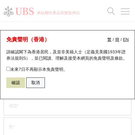
正股資料及市場統計
認股證分析儀
牛熊證分析儀
輪證市場統計
港股通資金流
瑞銀輪證教室
認股證
牛熊證
本結構性產品並無抵押品
認股證搜尋
表現
圖搜牛熊
表現
十大成交
港股通資金流
十大成交
瑞銀輪證教室
聯絡我們
瑞銀認股證一覽
街貨統計
街貨統計
十大升幅/跌幅
正股分析儀
持股比重
每月輪證大市專題
牛熊全景快搜
免責聲明（香港）
繁
/
簡
/
EN
如果您有任何問題或希望收到有關瑞銀香港認股證的更多信息，請致
請確認閣下為香港居民，及並非美籍人士（定義見美國1933年證
新發行瑞銀認股證
比較
牛熊證搜尋
比較
十大認股證成交分佈
二十大活躍股份
顯示所有持股比重
輪證專欄
電或使用下面的表格與我們聯繫。
券法規則S），並已閱讀、理解及接受本網頁的
免責聲明及條款
。
即將到期認股證
牛熊證街貨分佈圖
十天股證佔大市成交
恒指成份股
講座及教育短片
電話 +852 2971 6668
未來7日不再顯示本免責聲明。
請通過以下表格，提交您的意見。
確認
取消
認股證到期結算價查詢
正股牛熊證列表
資金流
國指成份股
認股證投資者教育
認股證分析儀
新發行瑞銀牛熊證
街貨統計
科指成份股
牛熊證投資者教育
認股證速算機
已收回牛熊證剩餘價值
三十大平均引伸波幅
相關資產沽空
認股證牛熊證常問問題
引伸波幅比較圖
即將到期牛熊證
業績及經濟日曆