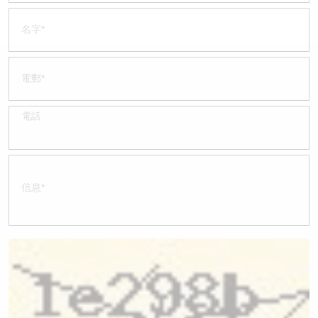
認股證/牛熊證日誌
牛熊證到期結算價查詢
中資ETFs溢價比較
認股證文件及公告
牛熊證分析儀
AH 股價對照
認股證文件及公告 (瑞信)
牛熊證速算機
即市板塊表現
牛熊證文件及公告
ADR
牛熊證文件及公告 (瑞信)
收市競價變化