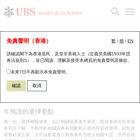
正股資料及市場統計
認股證分析儀
牛熊證分析儀
輪證市場統計
港股通資金流
瑞銀輪證教室
認股證
牛熊證
本結構性產品並無抵押品
認股證搜尋
表現
圖搜牛熊
表現
十大成交
港股通資金流
十大成交
瑞銀輪證教室
牛熊證投資者教育 - 牛熊證攻略 (2)
瑞銀認股證一覽
街貨統計
街貨統計
十大升幅/跌幅
正股分析儀
持股比重
每月輪證大市專題
牛熊全景快搜
免責聲明（香港）
繁
/
簡
/
EN
牛熊證知多啲
請確認閣下為香港居民，及並非美籍人士（定義見美國1933年證
新發行瑞銀認股證
比較
牛熊證搜尋
比較
十大認股證成交分佈
二十大活躍股份
顯示所有持股比重
輪證專欄
券法規則S），並已閱讀、理解及接受本網頁的
免責聲明及條款
。
即將到期認股證
牛熊證街貨分佈圖
十天股證佔大市成交
恒指成份股
講座及教育短片
未來7日不再顯示本免責聲明。
確認
取消
認股證到期結算價查詢
正股牛熊證列表
資金流
國指成份股
認股證投資者教育
牛熊證攻略
認股證分析儀
新發行瑞銀牛熊證
街貨統計
科指成份股
牛熊證投資者教育
牛熊證的選擇要點
認股證速算機
已收回牛熊證剩餘價值
三十大平均引伸波幅
相關資產沽空
認股證牛熊證常問問題
第一步，選擇相關資產，估計相關資產後市表現：投資者應先對市場
有初步了解。牛熊證的相關資產有指數和正股供投資者選擇，如投資
引伸波幅比較圖
即將到期牛熊證
業績及經濟日曆
者看好某正股，大可以致電發行商查看有否推出相關牛證。另外亦同