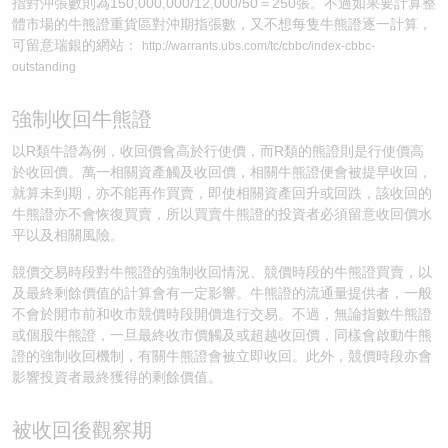
指對沖張數則為150,000,000/12,000/50＝250張。不過如果要計算整
體市場的牛熊證重貨區對沖期指張數，又不想每隻牛熊證逐一計算，
可留意瑞銀的網站：
http://warrants.ubs.com/tc/cbbc/index-cbbc-
outstanding
強制收回牛熊證
以R類牛證為例，收回價會高於行使價，而R類的熊證則是行使價高
於收回價。萬一相關資產觸及收回價，相關牛熊證便會被提早收回，
就算未到期，亦不能再作買賣，即使相關資產回升或回跌，該收回的
牛熊證亦不會恢復買賣，所以買賣牛熊證的投資者必須留意收回價水
平以及相關風險。
競價交易時段對牛熊證的強制收回情況、競價時段的牛熊證買賣，以
及最終剩餘價值的計算會有一定影響。牛熊證的流通量提供者，一般
不會於開市前和收市競價時段開價進行交易。不過，無論指數牛熊證
或個股牛熊證，一旦最終收市價觸及或超越收回價，同樣會啟動牛熊
證的強制收回機制，有關牛熊證會被立即收回。此外，競價時段亦會
影響投資者最終獲得的剩餘價值。
被收回後觀察期