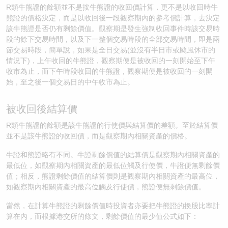
R類牛熊證的餘額並不是按牛熊證的收回價計算，更不是以收回時牛
熊證的價格決定，而是以收回後一段觀察期內的參考價計算，去決定
該牛熊證是否仍有剩餘價值。觀察期是發生強制收回事件時該交易時
段的餘下交易時間，以及下一整個交易時段的全部交易時間，即是兩
節交易時段，簡單說，如果是全日交易(並沒有半日市或颱風休市的
情況下)，上午收回的牛熊證，觀察期便是被收回的一刻開始至下午
收市為止，而下午時段收回的牛熊證，觀察期便是被收回的一刻開
始，至之後一個交易日的中午收市為止。
被收回後結算價
R類牛熊證的餘額是該牛熊證的行使價與結算價的差額。至於結算價
並不是該牛熊證的收回價，而是觀察期內相關資產的價格。
牛證和熊證略有不同。牛證剩餘價值的結算價是觀察期內相關資產的
最低位，如觀察期內相關資產的最低位觸及行使價，牛證便無剩餘價
值；相反，熊證剩餘價值的結算價則是觀察期內相關資產的最高位，
如觀察期內相關資產的最高位觸及行使價，熊證便無剩餘價值。
當然，在計算牛熊證的剩餘價值時投資者亦要把牛熊證的換股比率計
算在內，而根據港交所的條文，剩餘價值的最少值公式如下：