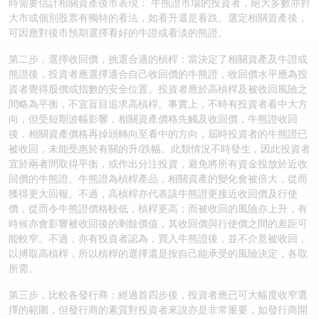
時需要估計相關資產後市表現： 牛熊證市場的投資者，絕大多數亦對
大市或個別股票有獨特的看法，如看升還是看跌。選定相關資產後，
認股證/牛熊證日誌
牛熊證到期結算價查詢
中資ETFs溢價比較
可因應對後市預期選擇看好的牛證或看淡的熊證。
認股證文件及公告
牛熊證分析儀
AH 股價對照
第二步，選擇收回價，挑選合適的槓桿：當決定了相關資產及牛證或
熊證後，投資者應選擇適合自己收回價的牛熊證，收回價水平應為投
資者覺得股價或指數的安全位置。投資者應於高槓桿及被收回風險之
認股證文件及公告 (瑞信)
牛熊證速算機
即市板塊表現
間略為平衡，不宜盲目追求高槓桿。事實上，不時有投資者看中大方
向，但受短期波幅影響，相關資產價格先觸及收回價，牛熊證收回
牛熊證文件及公告
ADR
後，相關資產價格再掉頭轉向至看中的方向，屆時投資者的牛熊證已
被收回，未能受惠於有關的升/跌幅。此類情況不時發生，因此投資者
牛熊證文件及公告 (瑞信)
收市競價變化
宜於兩者間取得平衡，或作出分注投資，避免將所有資金投放於近收
回價的牛熊證。牛熊證為槓桿產品，相關資產的變化會被倍大，從而
獲得更大回報。不過，高槓桿亦代表該牛熊證更接近收回價及行使
價，從而令牛熊證價格較低，槓桿更高；而被收回的風險亦上升，有
時候亦會影響被收回後的剩餘價值，其收回價與行使價之間的差距可
能較窄。不過，亦有投資者認為，買入牛熊證後，並不介意被收回，
以搏取高槓桿，所以槓桿的選擇還是按自己能承受的風險決定，各取
所需。
第三步，比較各發行商：經過首四步後，投資者應已可大幅度收窄選
擇的範圍，但發行商的素質對投資者來說亦是非常重要，如發行商開