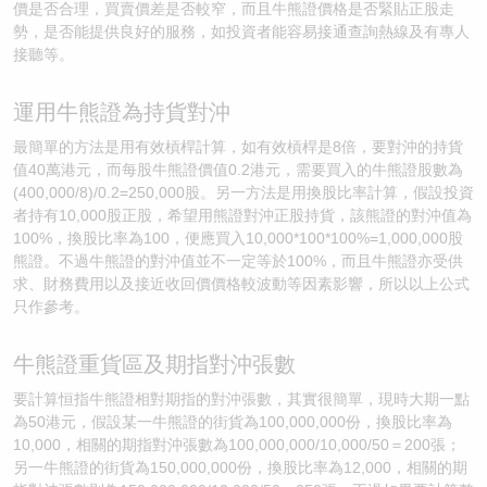
價是否合理，買賣價差是否較窄，而且牛熊證價格是否緊貼正股走
勢，是否能提供良好的服務，如投資者能容易接通查詢熱線及有專人
接聽等。
運用牛熊證為持貨對沖
最簡單的方法是用有效槓桿計算，如有效槓桿是8倍，要對沖的持貨
值40萬港元，而每股牛熊證價值0.2港元，需要買入的牛熊證股數為
(400,000/8)/0.2=250,000股。另一方法是用換股比率計算，假設投資
者持有10,000股正股，希望用熊證對沖正股持貨，該熊證的對沖值為
100%，換股比率為100，便應買入10,000*100*100%=1,000,000股
熊證。不過牛熊證的對沖值並不一定等於100%，而且牛熊證亦受供
求、財務費用以及接近收回價價格較波動等因素影響，所以以上公式
只作參考。
牛熊證重貨區及期指對沖張數
要計算恒指牛熊證相對期指的對沖張數，其實很簡單，現時大期一點
為50港元，假設某一牛熊證的街貨為100,000,000份，換股比率為
10,000，相關的期指對沖張數為100,000,000/10,000/50＝200張；
另一牛熊證的街貨為150,000,000份，換股比率為12,000，相關的期