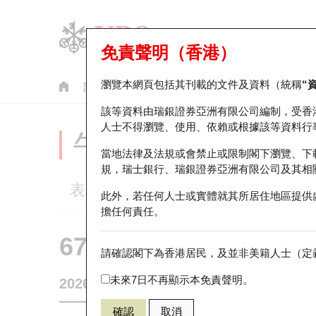
免責聲明（香港）
瀏覽本網頁包括其刊載的文件及資料（統稱
“
認股證
牛熊證
美股指數產品
輪證市場統計
該等資料由瑞銀證券亞洲有限公司編制，受香
人士不得瀏覽、使用、依賴或根據該等資料行
牛熊證分析儀
當地法律及法規或會禁止或限制閣下瀏覽、下
規，瑞士銀行、瑞銀證券亞洲有限公司及其相
表現
街貨統計
比較
此外，若任何人士或實體就其所居住地區提供
擔任何責任。
67438 瑞銀
牛證
請確認閣下為香港居民，及並非美籍人士（定義
HSI 恒生指
未來7日不再顯示本免責聲明。
2026-08-07
相關資產價格
25,668.03
街貨量
確認
取消