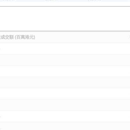
成交額 (百萬港元)
4
6
1