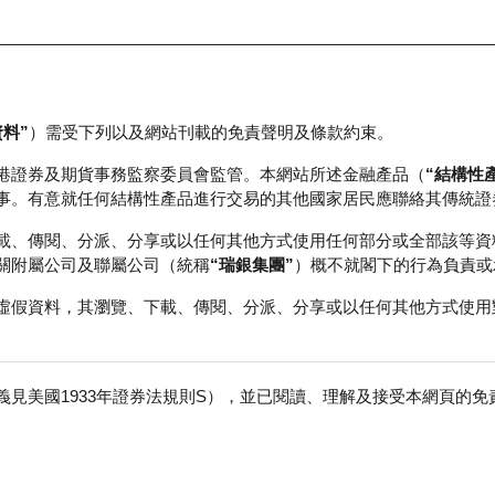
資料”
）需受下列以及網站刊載的免責聲明及條款約束。
正股資料及市場統計
瑞銀輪證教室
港證券及期貨事務監察委員會監管。本網站所述金融產品（
“結構性
事。有意就任何結構性產品進行交易的其他國家居民應聯絡其傳統證
載、傳閱、分派、分享或以任何其他方式使用任何部分或全部該等資
關附屬公司及聯屬公司（統稱
“瑞銀集團”
）概不就閣下的行為負責或
虛假資料，其瀏覽、下載、傳閱、分派、分享或以任何其他方式使用
見美國1933年證券法規則S），並已閱讀、理解及接受本網頁的
數
免
0