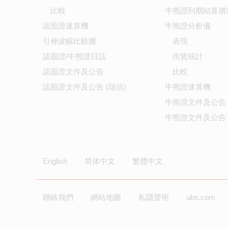
比較
牛熊證到期結算價
認股證速算機
牛熊證分析儀
引伸波幅比較圖
表現
認股證/牛熊證日誌
街貨統計
認股證文件及公告
比較
認股證文件及公告 (瑞信)
牛熊證速算機
牛熊證文件及公告
牛熊證文件及公告 
English
简体中文
繁體中文
聯絡我們
網站地圖
私隱聲明
ubs.com