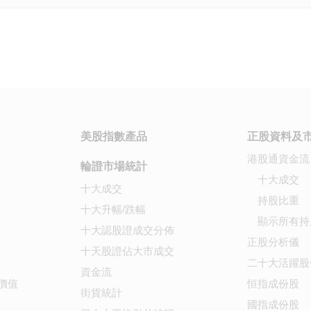
美股指數產品
正股資料及
港股通資金流
輪證市場統計
十大成交
十大成交
持股比重
十大升幅/跌幅
顯示所有持
十大認股證成交分佈
正股分析儀
十天股證佔大市成交
二十大活躍股
資金流
價值
恒指成份股
街貨統計
國指成份股