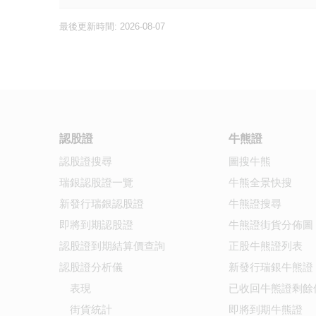
最後更新時間: 2026-08-07
認股證
牛熊證
認股證搜尋
圖搜牛熊
瑞銀認股證一覽
牛熊全景快搜
新發行瑞銀認股證
牛熊證搜尋
即將到期認股證
牛熊證街貨分佈圖
認股證到期結算價查詢
正股牛熊證列表
認股證分析儀
新發行瑞銀牛熊證
表現
已收回牛熊證剩餘
街貨統計
即將到期牛熊證