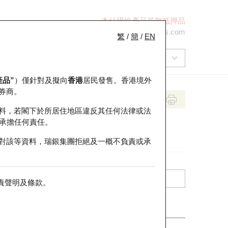
本結構性產品並無抵押品
+852 2971 6668
ol-hkwarrants@ubs.com
繁
/
簡
/
EN
產品”
）僅針對及擬向
香港
居民發售。香港境外
券商。
料，若閣下於所居住地區違反其任何法律或法
承擔任何責任。
對該等資料，瑞銀集團拒絕及一概不負責或承
責聲明及條款
。