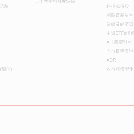
三十大平均引伸波幅
查詢
科指成份股
相關資產沽空
業績及經濟日
中資ETFs溢
AH 股價對照
即市板塊表現
ADR
(瑞信)
收市競價變化