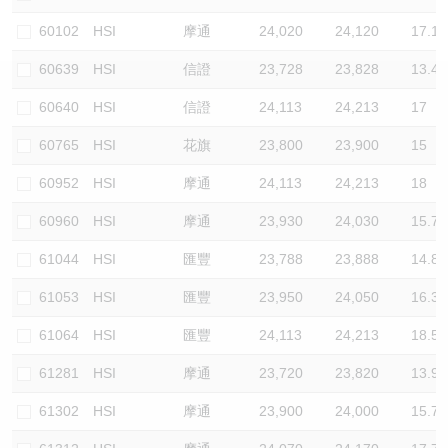
認股證/牛熊證日誌
牛熊證到期結算價查詢
中資ETFs溢價比較
60102
HSI
摩通
24,020
24,120
17.1
60639
HSI
信證
23,728
23,828
13.4
認股證文件及公告
牛熊證分析儀
AH 股價對照
60640
HSI
信證
24,113
24,213
17
認股證文件及公告 (瑞信)
牛熊證速算機
即市板塊表現
60765
HSI
花旗
23,800
23,900
15
牛熊證文件及公告
ADR
60952
HSI
摩通
24,113
24,213
18
60960
HSI
摩通
23,930
24,030
15.7
牛熊證文件及公告 (瑞信)
收市競價變化
61044
HSI
匯豐
23,788
23,888
14.8
61053
HSI
匯豐
23,950
24,050
16.3
61064
HSI
匯豐
24,113
24,213
18.5
61281
HSI
摩通
23,720
23,820
13.9
61302
HSI
摩通
23,900
24,000
15.7