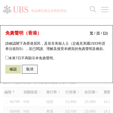
正股資料及市場統計
認股證分析儀
牛熊證分析儀
輪證市場統計
港股通資金流
瑞銀輪證教室
認股證
牛熊證
本結構性產品並無抵押品
認股證搜尋
表現
圖搜牛熊
表現
十大成交
港股通資金流
十大成交
瑞銀輪證教室
牛熊證分析儀
瑞銀認股證一覽
街貨統計
街貨統計
十大升幅/跌幅
正股分析儀
持股比重
每月輪證大市專題
牛熊全景快搜
免責聲明（香港）
繁
/
簡
/
EN
表現
街貨統計
比較
請確認閣下為香港居民，及並非美籍人士（定義見美國1933年證
新發行瑞銀認股證
比較
牛熊證搜尋
比較
十大認股證成交分佈
二十大活躍股份
顯示所有持股比重
輪證專欄
券法規則S），並已閱讀、理解及接受本網頁的
免責聲明及條款
。
即將到期認股證
牛熊證街貨分佈圖
十天股證佔大市成交
恒指成份股
講座及教育短片
67440 瑞銀
牛證
未來7日不再顯示本免責聲明。
HSI 恒生指數
確認
取消
認股證到期結算價查詢
正股牛熊證列表
資金流
國指成份股
認股證投資者教育
認股證分析儀
新發行瑞銀牛熊證
街貨統計
科指成份股
牛熊證投資者教育
選擇牛熊證作比較 *你可以選擇最多
三
隻牛熊證
編號
相關資產
發行商
行使價
收回價
實際槓
認股證速算機
已收回牛熊證剩餘價值
三十大平均引伸波幅
相關資產沽空
認股證牛熊證常問問題
56799
HSI
信證
23,800
23,900
14.2
引伸波幅比較圖
即將到期牛熊證
業績及經濟日曆
58498
HSI
摩通
23,750
23,850
14.1