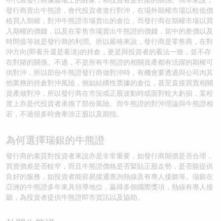
不代表發行商像賭場上的莊家，和投資者是對賭的關係。簡單來說，
發行商賣出牛熊證，會代投資者進行對沖，在場外期權市場以較低價
認股證/牛熊證日誌
牛熊證到期結算價查詢
中資ETFs溢價比較
格買入期權，對沖牛熊證市場賣出的倉位，而發行商在期權市場以買
入期權的價錢，以及在零售市場賣出牛熊證的價錢，當中的差價以及
認股證文件及公告
牛熊證分析儀
AH 股價對照
時間值等就是發行商的利潤。所以嚴格來說，發行商是零售商，在對
沖方向(即看升還是看淡)的持倉，更是與投資者的看法一致，並不存
在對賭的關係。不過，不是所有牛熊證的相關資產都有活躍的期權可
認股證文件及公告 (瑞信)
牛熊證速算機
即市板塊表現
供對沖，所以部份牛熊證發行商做對沖時，有機會要透過與公司內其
他業務的持倉對沖風險，例如結構性票據的倉位，甚至直接買賣相關
牛熊證文件及公告
ADR
資產做對沖，所以發行商在市況或正股波動時或面對較大虧損，某程
度上亦是代投資者承擔了部份風險。而牛熊證的對沖理論與牛熊證相
牛熊證文件及公告 (瑞信)
收市競價變化
若，不過很多時會牽涉正股以及期指。
為何選擇瑞銀的牛熊證
發行商的素質對投資者來說亦是非常重要，如發行商開價是否合理，
買賣價差是否較窄，而且牛熊證價格是否緊貼正股走勢，是否能提供
良好的服務，如投資者能容易接通查詢熱線及有專人接聽等。瑞銀在
亞洲的牛熊證多年來具領導地位，贏得多個國際獎項，熱線有專人接
聽，為投資者提供牛熊證即市資訊以及協助。