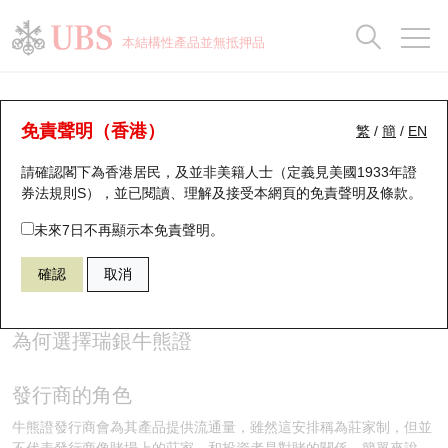
正股資料及市場統計
認股證分析儀
牛熊證分析儀
輪證市場統計
港股通資金流
瑞銀輪證教室
認股證
牛熊證
本結構性產品並無抵押品
認股證搜尋
表現
圖搜牛熊
表現
十大成交
港股通資金流
十大成交
瑞銀輪證教室
牛熊證投資者教育 - 為何選擇瑞銀牛熊
瑞銀認股證一覽
街貨統計
街貨統計
十大升幅/跌幅
正股分析儀
持股比重
每月輪證大市專題
牛熊全景快搜
免責聲明（香港）
繁
/
簡
/
EN
證 (2)
請確認閣下為香港居民，及並非美籍人士（定義見美國1933年證
新發行瑞銀認股證
比較
牛熊證搜尋
比較
十大認股證成交分佈
二十大活躍股份
顯示所有持股比重
輪證專欄
券法規則S），並已閱讀、理解及接受本網頁的
免責聲明及條款
。
牛熊證知多啲
即將到期認股證
牛熊證街貨分佈圖
十天股證佔大市成交
恒指成份股
講座及教育短片
未來7日不再顯示本免責聲明。
確認
取消
認股證到期結算價查詢
正股牛熊證列表
資金流
國指成份股
認股證投資者教育
認股證分析儀
新發行瑞銀牛熊證
街貨統計
科指成份股
牛熊證投資者教育
為何選擇瑞銀牛熊證
認股證速算機
已收回牛熊證剩餘價值
三十大平均引伸波幅
相關資產沽空
認股證牛熊證常問問題
發行商的角色
引伸波幅比較圖
即將到期牛熊證
業績及經濟日曆
牛熊證發行商會為其產品提供流通量，雖然這安排稱為莊家制，但並