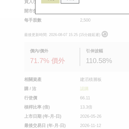
買入/賣出價
0.058
/
0.074
開市價
0.08
每手股數
2,500
最後更新時間:
2026-08-07 15:25 (15分鐘延遲)
價內/價外
引伸波幅
71.7% 價外
110.58%
相關資產
建滔積層板
購 / 沽
認購
行使價
66.11
槓桿比率 (倍)
13.3倍
上市日期
(年-月-日)
2026-05-26
最後交易日
(年-月-日)
2026-11-12