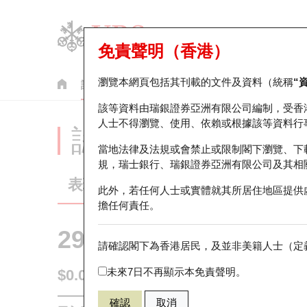
免責聲明（香港）
瀏覽本網頁包括其刊載的文件及資料（統稱
“
認股證
牛熊證
美股指數產品
輪證市場統計
該等資料由瑞銀證券亞洲有限公司編制，受香
人士不得瀏覽、使用、依賴或根據該等資料行
認股證分析儀
當地法律及法規或會禁止或限制閣下瀏覽、下
規，瑞士銀行、瑞銀證券亞洲有限公司及其相
表現
街貨統計
比較
此外，若任何人士或實體就其所居住地區提供
擔任何責任。
29594 瑞銀
認購
請確認閣下為香港居民，及並非美籍人士（定義
1888 建滔
未來7日不再顯示本免責聲明。
$0.058
0.017
(+41.46%)
即時
確認
取消