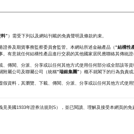
資料”
）需受下列以及網站刊載的免責聲明及條款約束。
正股資料及市場統計
瑞銀輪證教室
港證券及期貨事務監察委員會監管。本網站所述金融產品（
“結構性
事。有意就任何結構性產品進行交易的其他國家居民應聯絡其傳統證
載、傳閱、分派、分享或以任何其他方式使用任何部分或全部該等資
關附屬公司及聯屬公司（統稱
“瑞銀集團”
）概不就閣下的行為負責或
虛假資料，其瀏覽、下載、傳閱、分派、分享或以任何其他方式使用
見美國1933年證券法規則S），並已閱讀、理解及接受本網頁的
積層板
免