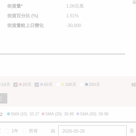
最
街貨量
*
1.06百萬
街貨百分比
(%)
1.51%
街貨量較
上日變化
-30,000
10天
20天
50天
100天
250天
輔
定
32
SMA (10): 33.27
SMA (20): 39.89
SMA (50): 59.99
度
1年
所有
由
至