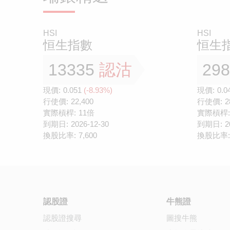
HSI
HSI
恒生指數
恒生
13335
認沽
29
現價:
0.051
(-8.93%)
現價:
0.0
行使價:
22,400
行使價:
2
實際槓桿:
11倍
實際槓桿:
到期日:
2026-12-30
到期日:
2
換股比率:
7,600
換股比率:
認股證
牛熊證
認股證搜尋
圖搜牛熊