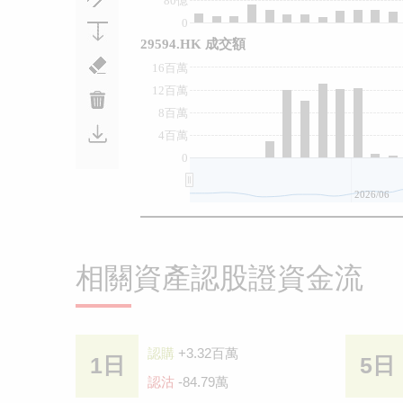
80億
0
29594.HK 成交額
16百萬
12百萬
8百萬
4百萬
0
2026/06
相關資產認股證資金流
認購
+3.32百萬
1日
5日
認沽
-84.79萬