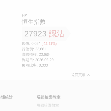
HSI
恒生指數
27923
認沽
現價:
0.024
(-11.11%)
行使價:
23,681
實際槓桿:
20.6倍
到期日:
2026-09-29
換股比率:
9,000
返回頁頂
市場統計
瑞銀輪證教室
瑞銀輪證教室