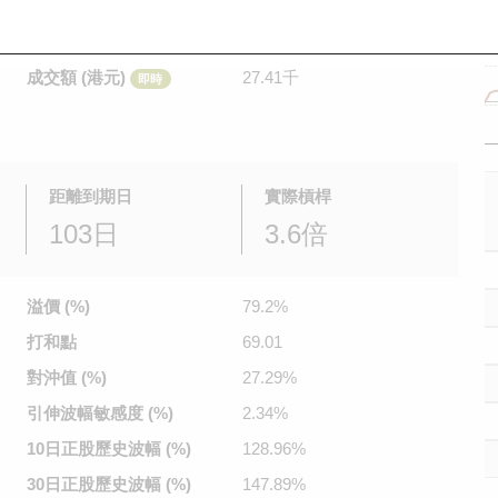
是日最高/最低價
0.08
/
0.056
即時
前收市價
0.041
成交額 (港元)
27.41千
即時
距離到期日
實際槓桿
103日
3.6倍
溢價 (%)
79.2%
打和點
69.01
對沖值 (%)
27.29%
引伸波幅
敏感度 (%)
2.34%
10日正股
歷史波幅 (%)
128.96%
30日正股
歷史波幅 (%)
147.89%