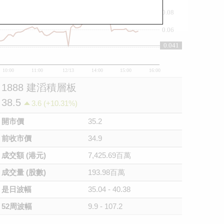
0.08
0.06
0.041
0.04
10:00
11:00
12/13
14:00
15:00
16:00
1888 建滔積層板
38.5
3.6 (+10.31%)
開市價
35.2
前收市價
34.9
成交額 (港元)
7,425.69百萬
成交量 (股數)
193.98百萬
是日波幅
35.04 - 40.38
52周波幅
9.9 - 107.2