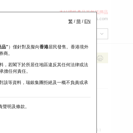
本結構性產品並無抵押品
+852 2971 6668
ol-hkwarrants@ubs.com
繁
/
簡
/
EN
產品”
）僅針對及擬向
香港
居民發售。香港境外
券商。
料，若閣下於所居住地區違反其任何法律或法
承擔任何責任。
對該等資料，瑞銀集團拒絕及一概不負責或承
責聲明及條款
。
前收市價
即市走勢
0.1