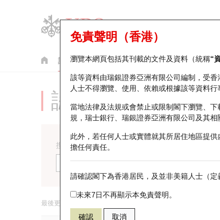
免責聲明（香港）
瀏覽本網頁包括其刊載的文件及資料（統稱
“
認股證
牛熊證
美股指數產品
輪證市場統計
該等資料由瑞銀證券亞洲有限公司編制，受香
人士不得瀏覽、使用、依賴或根據該等資料行
認股證到期結算
當地法律及法規或會禁止或限制閣下瀏覽、下
規，瑞士銀行、瑞銀證券亞洲有限公司及其相
此外，若任何人士或實體就其所居住地區提供
搜尋編號
相關資
擔任何責任。
所有
請確認閣下為香港居民，及並非美籍人士（定義
未來7日不再顯示本免責聲明。
最後更新時間:
2026-08-07 16:35
(15分鐘延遲)
確認
取消