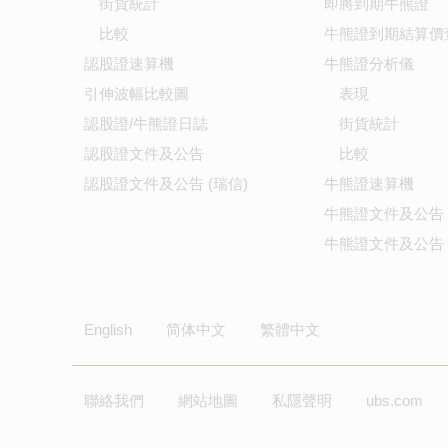
街貨統計
即將到期牛熊證
比較
牛熊證到期結算價
認股證速算機
牛熊證分析儀
引伸波幅比較圖
表現
認股證/牛熊證日誌
街貨統計
認股證文件及公告
比較
認股證文件及公告 (瑞信)
牛熊證速算機
牛熊證文件及公告
牛熊證文件及公告 
English
简体中文
繁體中文
聯絡我們
網站地圖
私隱聲明
ubs.com