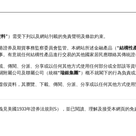
資料”
）需受下列以及網站刊載的免責聲明及條款約束。
正股資料及市場統計
瑞銀輪證教室
港證券及期貨事務監察委員會監管。本網站所述金融產品（
“結構性
事。有意就任何結構性產品進行交易的其他國家居民應聯絡其傳統證
價查詢
載、傳閱、分派、分享或以任何其他方式使用任何部分或全部該等資
關附屬公司及聯屬公司（統稱
“瑞銀集團”
）概不就閣下的行為負責或
虛假資料，其瀏覽、下載、傳閱、分派、分享或以任何其他方式使用
產
認購/認沽
見美國1933年證券法規則S），並已閱讀、理解及接受本網頁的
免