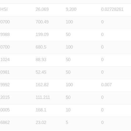
HSI
26,069
9,200
0.02728261
0700
700.49
100
0
9988
199.09
50
0
0700
680.5
100
0
1024
88.93
50
0
0981
52.45
50
0
9992
162.82
100
0.007
2015
111.211
50
0
0005
168.1
10
0
6862
23.02
5
0