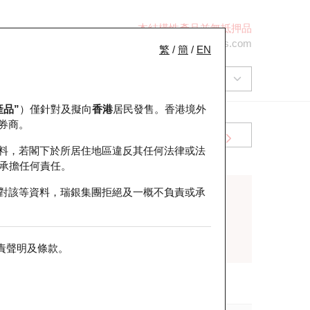
本結構性產品並無抵押品
+852 2971 6668
ol-hkwarrants@ubs.com
繁
/
簡
/
EN
產品”
）僅針對及擬向
香港
居民發售。香港境外
券商。
牛熊證
到期結算價查詢
料，若閣下於所居住地區違反其任何法律或法
承擔任何責任。
對該等資料，瑞銀集團拒絕及一概不負責或承
搜尋
重置
責聲明及條款
。