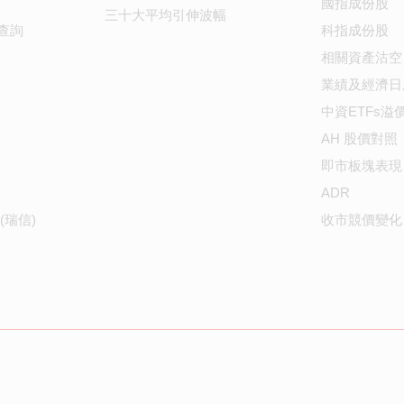
國指成份股
三十大平均引伸波幅
查詢
科指成份股
相關資產沽空
業績及經濟日
中資ETFs溢
AH 股價對照
即市板塊表現
ADR
(瑞信)
收市競價變化