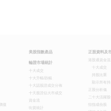
美股指數產品
正股資料及
港股通資金流
輪證市場統計
十大成交
十大成交
持股比重
十大升幅/跌幅
顯示所有持
十大認股證成交分佈
正股分析儀
十天股證佔大市成交
二十大活躍股
資金流
價值
恒指成份股
街貨統計