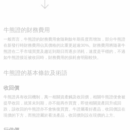
牛熊證的財務費用
一般而言，牛熊證的財務費用會隨剩餘年期長度而增加，部分牛熊證
在新發行時財務費用佔其價格的比重更超逾30%。財務費用將隨著牛
熊證在二手市場買賣及趨近到期日而逐步消耗，速度是平穩的，不過
如牛熊證接近被收回時，財務費用的損耗會明顯較快。
牛熊證的基本條款及術語
收回價
牛熊證具有收回機制，萬一相關資產觸及收回價，相關牛熊證便會被
提早收回，就算未到期，亦不能再作買賣，即使相關資產回升或回
跌，該收回的牛熊證亦不會恢復買賣。牛證屬看好產品，收回價設在
現價的下方，而熊證屬於看淡產品，收回價則設在現價的上方。
行使價