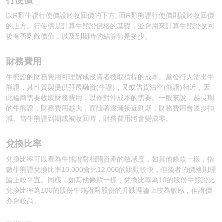
以R類牛證行使價設於收回價的下方, 而R類熊證行使價則設於收回價
的上方。行使價是計算牛熊證價格的基礎，並會用來計算牛熊證收回
後有否剩餘價值，以及到期時的結算值是多少。
財務費用
牛熊證的財務費用可理解成投資者換取槓桿的成本。當發行人沽出牛
熊證，其性質與提供孖展融資(牛證)，又或借貨沽空(熊證)相近，因
此輪商需要收取財務費用，以作對沖成本的需要。一般來說，越長期
的牛熊證，財務費用越大，而隨著逐漸接近到期，財務費用會逐步扣
減。當牛熊證到期或被收回時，財務費用將會變成零。
兌換比率
兌換比率可以看為牛熊證對相關資產的敏感度，如其他條款一樣，指
數牛熊證兌換比率10,000會比12,000的跳動較快，但後者的價格則理
論上較平宜。同樣，如其他條款一樣，兌換比率為10的股份牛熊證比
兌換比率為100的股份牛熊證對股份的升跌理論上較為敏感，但證價
亦會較高。