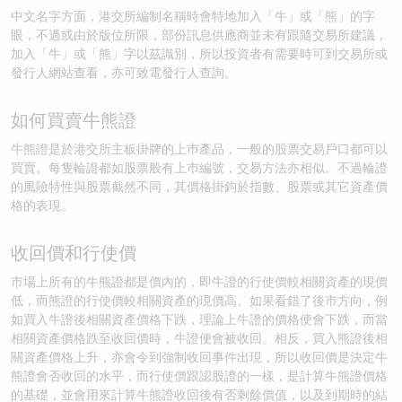
中文名字方面，港交所編制名稱時會特地加入「牛」或「熊」的字
眼，不過或由於版位所限，部份訊息供應商並未有跟隨交易所建議，
加入「牛」或「熊」字以茲識別，所以投資者有需要時可到交易所或
發行人網站查看，亦可致電發行人查詢。
如何買賣牛熊證
牛熊證是於港交所主板掛牌的上巿產品，一般的股票交易戶口都可以
買賣。每隻輪證都如股票般有上巿編號，交易方法亦相似。不過輪證
的風險特性與股票截然不同，其價格掛鈎於指數、股票或其它資產價
格的表現。
收回價和行使價
市場上所有的牛熊證都是價內的，即牛證的行使價較相關資產的現價
低，而熊證的行使價較相關資產的現價高。如果看錯了後市方向，例
如買入牛證後相關資產價格下跌，理論上牛證的價格便會下跌，而當
相關資產價格跌至收回價時，牛證便會被收回。相反，買入熊證後相
關資產價格上升，亦會令到強制收回事件出現，所以收回價是決定牛
熊證會否收回的水平，而行使價跟認股證的一樣，是計算牛熊證價格
的基礎，並會用來計算牛熊證收回後有否剩餘價值，以及到期時的結