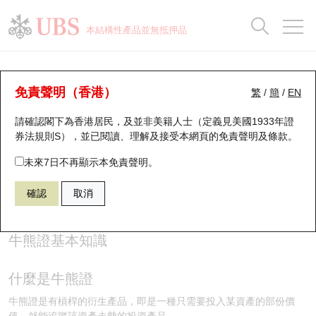
正股資料及市場統計
認股證分析儀
牛熊證分析儀
輪證市場統計
港股通資金流
瑞銀輪證教室
認股證
牛熊證
本結構性產品並無抵押品
認股證搜尋
表現
圖搜牛熊
表現
十大成交
港股通資金流
十大成交
瑞銀輪證教室
牛熊證投資者教育 - 牛熊證基本知識
瑞銀認股證一覽
街貨統計
街貨統計
十大升幅/跌幅
正股分析儀
持股比重
每月輪證大市專題
牛熊全景快搜
免責聲明（香港）
繁
/
簡
/
EN
(1)
請確認閣下為香港居民，及並非美籍人士（定義見美國1933年證
新發行瑞銀認股證
比較
牛熊證搜尋
比較
十大認股證成交分佈
二十大活躍股份
顯示所有持股比重
輪證專欄
券法規則S），並已閱讀、理解及接受本網頁的
免責聲明及條款
。
牛熊證知多啲
即將到期認股證
牛熊證街貨分佈圖
十天股證佔大市成交
恒指成份股
講座及教育短片
未來7日不再顯示本免責聲明。
確認
取消
認股證到期結算價查詢
正股牛熊證列表
資金流
國指成份股
認股證投資者教育
認股證分析儀
新發行瑞銀牛熊證
街貨統計
科指成份股
牛熊證投資者教育
牛熊證基本知識
認股證速算機
已收回牛熊證剩餘價值
三十大平均引伸波幅
相關資產沽空
認股證牛熊證常問問題
什麼是牛熊證
引伸波幅比較圖
即將到期牛熊證
業績及經濟日曆
牛熊證是有槓桿的衍生產品，即是一種只需要投入某資產的部份價