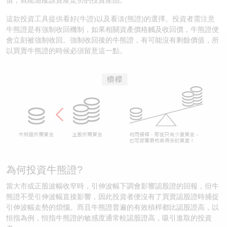
值，就能追蹤該資產走勢的投資產品。
認股證/牛熊證日誌
牛熊證到期結算價查詢
中資ETFs溢價比較
這款投資工具提供看好(牛證)以及看淡(熊證)的選擇。投資者需注意
牛熊證是有強制收回機制，如果相關資產價格觸及收回價，牛熊證便
認股證文件及公告
牛熊證分析儀
AH 股價對照
會立刻被強制收回。強制收回後的牛熊證，有可能沒有剩餘價值，所
以買賣牛熊證的時候必須留意這一點。
認股證文件及公告 (瑞信)
牛熊證速算機
即市板塊表現
牛熊證文件及公告
ADR
牛熊證文件及公告 (瑞信)
收市競價變化
為何投資牛熊證?
當大市或正股波幅收窄時，引伸波幅下調會影響認股證的回報，但牛
熊證不受引伸波幅直接影響，因此投資者便沒有了買賣認股證時捕捉
引伸波幅走勢的煩惱。而且牛熊證普遍的有效槓桿都比認股證高，以
恒指為例，恒指牛熊證的敏感度通常較認股證高，吸引進取的投資