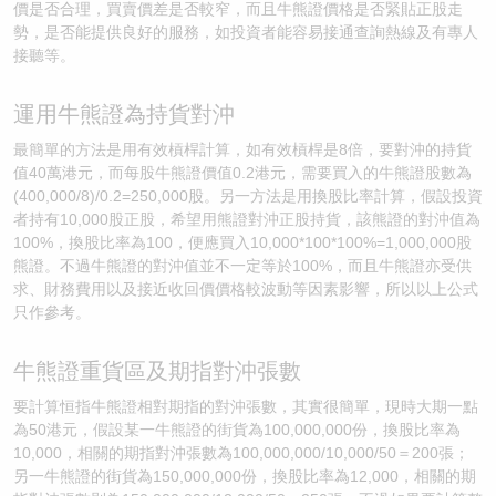
價是否合理，買賣價差是否較窄，而且牛熊證價格是否緊貼正股走
勢，是否能提供良好的服務，如投資者能容易接通查詢熱線及有專人
接聽等。
運用牛熊證為持貨對沖
最簡單的方法是用有效槓桿計算，如有效槓桿是8倍，要對沖的持貨
值40萬港元，而每股牛熊證價值0.2港元，需要買入的牛熊證股數為
(400,000/8)/0.2=250,000股。另一方法是用換股比率計算，假設投資
者持有10,000股正股，希望用熊證對沖正股持貨，該熊證的對沖值為
100%，換股比率為100，便應買入10,000*100*100%=1,000,000股
熊證。不過牛熊證的對沖值並不一定等於100%，而且牛熊證亦受供
求、財務費用以及接近收回價價格較波動等因素影響，所以以上公式
只作參考。
牛熊證重貨區及期指對沖張數
要計算恒指牛熊證相對期指的對沖張數，其實很簡單，現時大期一點
為50港元，假設某一牛熊證的街貨為100,000,000份，換股比率為
10,000，相關的期指對沖張數為100,000,000/10,000/50＝200張；
另一牛熊證的街貨為150,000,000份，換股比率為12,000，相關的期