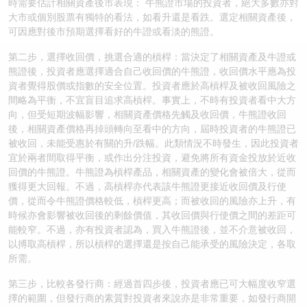
時需要估計相關資產後市表現： 牛熊證市場的投資者，絕大多數亦對
大市或個別股票有獨特的看法，如看升還是看跌。選定相關資產後，
認股證/牛熊證日誌
牛熊證到期結算價查詢
中資ETFs溢價比較
可因應對後市預期選擇看好的牛證或看淡的熊證。
認股證文件及公告
牛熊證分析儀
AH 股價對照
第二步，選擇收回價，挑選合適的槓桿：當決定了相關資產及牛證或
熊證後，投資者應選擇適合自己收回價的牛熊證，收回價水平應為投
資者覺得股價或指數的安全位置。投資者應於高槓桿及被收回風險之
認股證文件及公告 (瑞信)
牛熊證速算機
即市板塊表現
間略為平衡，不宜盲目追求高槓桿。事實上，不時有投資者看中大方
向，但受短期波幅影響，相關資產價格先觸及收回價，牛熊證收回
牛熊證文件及公告
ADR
後，相關資產價格再掉頭轉向至看中的方向，屆時投資者的牛熊證已
被收回，未能受惠於有關的升/跌幅。此類情況不時發生，因此投資者
牛熊證文件及公告 (瑞信)
收市競價變化
宜於兩者間取得平衡，或作出分注投資，避免將所有資金投放於近收
回價的牛熊證。牛熊證為槓桿產品，相關資產的變化會被倍大，從而
獲得更大回報。不過，高槓桿亦代表該牛熊證更接近收回價及行使
價，從而令牛熊證價格較低，槓桿更高；而被收回的風險亦上升，有
時候亦會影響被收回後的剩餘價值，其收回價與行使價之間的差距可
能較窄。不過，亦有投資者認為，買入牛熊證後，並不介意被收回，
以搏取高槓桿，所以槓桿的選擇還是按自己能承受的風險決定，各取
所需。
第三步，比較各發行商：經過首四步後，投資者應已可大幅度收窄選
擇的範圍，但發行商的素質對投資者來說亦是非常重要，如發行商開