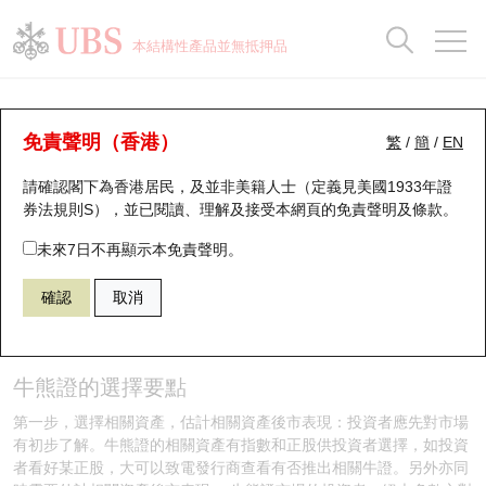
正股資料及市場統計
認股證分析儀
牛熊證分析儀
輪證市場統計
港股通資金流
瑞銀輪證教室
認股證
牛熊證
本結構性產品並無抵押品
認股證搜尋
表現
圖搜牛熊
表現
十大成交
港股通資金流
十大成交
瑞銀輪證教室
牛熊證投資者教育 - 牛熊證攻略 (4)
瑞銀認股證一覽
街貨統計
街貨統計
十大升幅/跌幅
正股分析儀
持股比重
每月輪證大市專題
牛熊全景快搜
免責聲明（香港）
繁
/
簡
/
EN
牛熊證知多啲
請確認閣下為香港居民，及並非美籍人士（定義見美國1933年證
新發行瑞銀認股證
比較
牛熊證搜尋
比較
十大認股證成交分佈
二十大活躍股份
顯示所有持股比重
輪證專欄
券法規則S），並已閱讀、理解及接受本網頁的
免責聲明及條款
。
即將到期認股證
牛熊證街貨分佈圖
十天股證佔大市成交
恒指成份股
講座及教育短片
未來7日不再顯示本免責聲明。
確認
取消
認股證到期結算價查詢
正股牛熊證列表
資金流
國指成份股
認股證投資者教育
牛熊證攻略
認股證分析儀
新發行瑞銀牛熊證
街貨統計
科指成份股
牛熊證投資者教育
牛熊證的選擇要點
認股證速算機
已收回牛熊證剩餘價值
三十大平均引伸波幅
相關資產沽空
認股證牛熊證常問問題
第一步，選擇相關資產，估計相關資產後市表現：投資者應先對市場
有初步了解。牛熊證的相關資產有指數和正股供投資者選擇，如投資
引伸波幅比較圖
即將到期牛熊證
業績及經濟日曆
者看好某正股，大可以致電發行商查看有否推出相關牛證。另外亦同