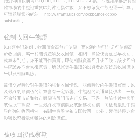
指對沖張數則為150,000,000/12,000/50＝250張。不過如果要計算整
體市場的牛熊證重貨區對沖期指張數，又不想每隻牛熊證逐一計算，
可留意瑞銀的網站：
http://warrants.ubs.com/tc/cbbc/index-cbbc-
outstanding
強制收回牛熊證
以R類牛證為例，收回價會高於行使價，而R類的熊證則是行使價高
於收回價。萬一相關資產觸及收回價，相關牛熊證便會被提早收回，
就算未到期，亦不能再作買賣，即使相關資產回升或回跌，該收回的
牛熊證亦不會恢復買賣，所以買賣牛熊證的投資者必須留意收回價水
平以及相關風險。
競價交易時段對牛熊證的強制收回情況、競價時段的牛熊證買賣，以
及最終剩餘價值的計算會有一定影響。牛熊證的流通量提供者，一般
不會於開市前和收市競價時段開價進行交易。不過，無論指數牛熊證
或個股牛熊證，一旦最終收市價觸及或超越收回價，同樣會啟動牛熊
證的強制收回機制，有關牛熊證會被立即收回。此外，競價時段亦會
影響投資者最終獲得的剩餘價值。
被收回後觀察期