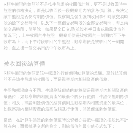
R類牛熊證的餘額並不是按牛熊證的收回價計算，更不是以收回時牛
熊證的價格決定，而是以收回後一段觀察期內的參考價計算，去決定
該牛熊證是否仍有剩餘價值。觀察期是發生強制收回事件時該交易時
段的餘下交易時間，以及下一整個交易時段的全部交易時間，即是兩
節交易時段，簡單說，如果是全日交易(並沒有半日市或颱風休市的
情況下)，上午收回的牛熊證，觀察期便是被收回的一刻開始至下午
收市為止，而下午時段收回的牛熊證，觀察期便是被收回的一刻開
始，至之後一個交易日的中午收市為止。
被收回後結算價
R類牛熊證的餘額是該牛熊證的行使價與結算價的差額。至於結算價
並不是該牛熊證的收回價，而是觀察期內相關資產的價格。
牛證和熊證略有不同。牛證剩餘價值的結算價是觀察期內相關資產的
最低位，如觀察期內相關資產的最低位觸及行使價，牛證便無剩餘價
值；相反，熊證剩餘價值的結算價則是觀察期內相關資產的最高位，
如觀察期內相關資產的最高位觸及行使價，熊證便無剩餘價值。
當然，在計算牛熊證的剩餘價值時投資者亦要把牛熊證的換股比率計
算在內，而根據港交所的條文，剩餘價值的最少值公式如下：