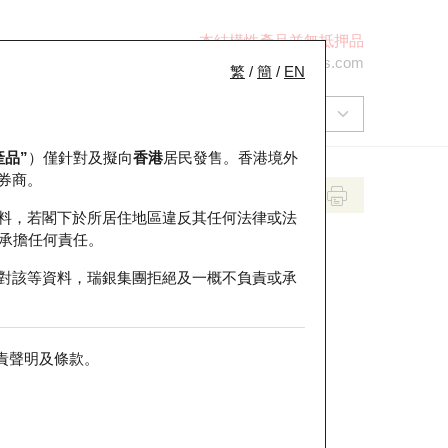
本結構性產品並無抵押品
+852 2971 6668
ol-hkwarrants@ubs.com
繁
/
簡
/
EN
產品”
）僅針對及擬向
香港
居民發售。香港境外
券商。
料，若閣下於所居住地區違反其任何法律或法
承擔任何責任。
對該等資料，瑞銀集團拒絕及一概不負責或承
責聲明及條款
。