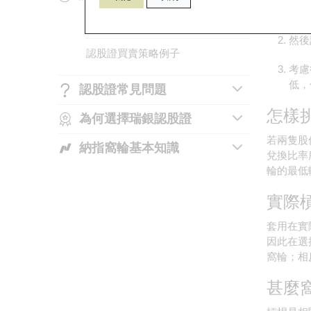
先對
認股證的選擇要點
股份輪敏感度的計算
如何識別認股證上市編號
然後
認股證買賣策略例子
指數輪敏感度的計算
如何買賣認股證
考慮
影響認股證價格的因素
認股證的基本條款及術語
低，
認股證常見問題
怎樣
認股證合資格相關資產
認股證的內在值
為何選擇瑞銀認股證
什麼是末日輪
若兩隻股
認股證常用計算公式
認股證的時間值
納指窩輪基本知識
發行商的角色
牛皮市況下
兌換比率
輪的最低
認股證到期結算方式
認股證的引伸波幅
個個都講納指，唔通個個都知納指
為何選擇瑞銀的認股證及牛熊證
爲什麽窩輪不開價？
係咩？
實際
認股證的主要風險
運用認股證為持貨對沖
納斯達克100指數嘅成份股有幾大
套用在實
型？代表性又幾大呀？
相關資產派息的影響
因此在選
窩輪；相
睇啱納指走勢，但無美股戶口，兼
街貨量對認股證牛熊證的影響
且唔夠本金，係咪就冇得捕捉納指
甚麼
開市和收市競價交易時段及市調機
升跌？