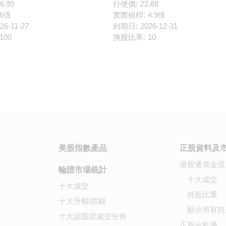
6.99
行使價:
22.88
6倍
實際槓桿:
4.9倍
26-11-27
到期日:
2026-12-31
100
換股比率:
10
美股指數產品
正股資料及
港股通資金流
輪證市場統計
十大成交
十大成交
持股比重
十大升幅/跌幅
顯示所有持
十大認股證成交分佈
正股分析儀