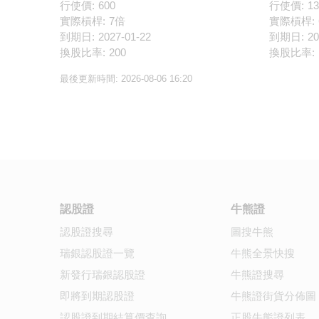
行使價:
600
行使價:
13
實際槓桿:
7倍
實際槓桿:
到期日:
2027-01-22
到期日:
20
換股比率:
200
換股比率:
最後更新時間:
2026-08-06 16:20
認股證
牛熊證
認股證搜尋
圖搜牛熊
瑞銀認股證一覽
牛熊全景快搜
新發行瑞銀認股證
牛熊證搜尋
即將到期認股證
牛熊證街貨分佈圖
認股證到期結算價查詢
正股牛熊證列表