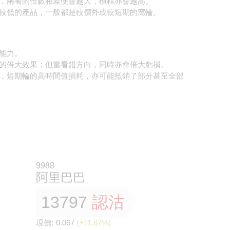
，兩者的倍數相差便會越大，槓桿亦會越高。
較低的產品，一般都是較價外或較短期的窩輪。
能力。
的倍大效果；但當看錯方向，同時亦會倍大虧損。
，短期輪的高時間值損耗，亦可能抵銷了部分甚至全部
9988
阿里巴巴
13797
認沽
現價:
0.067
(+11.67%)