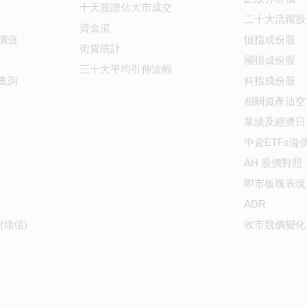
十天股證佔大市成交
二十大活躍股
資金流
價值
恒指成份股
街貨統計
國指成份股
三十大平均引伸波幅
查詢
科指成份股
相關資產沽空
業績及經濟日
中資ETFs溢
AH 股價對照
即市板塊表現
ADR
(瑞信)
收市競價變化