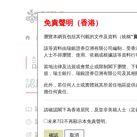
免責聲明（香港）
瀏覽本網頁包括其刊載的文件及資料（統稱
“
認股證
牛熊證
美股指數產品
輪證市場統計
該等資料由瑞銀證券亞洲有限公司編制，受香
人士不得瀏覽、使用、依賴或根據該等資料行
認股證投資者教育 -
當地法律及法規或會禁止或限制閣下瀏覽、下
規，瑞士銀行、瑞銀證券亞洲有限公司及其相
認股證知多啲
此外，若任何人士或實體就其所居住地區提供
擔任何責任。
認股
認股證基本知識
請確認閣下為香港居民，及並非美籍人士（定義
認股證運作
未來7日不再顯示本免責聲明。
什麼是認股證?
選擇
認股證攻略
認股證的價格跳動計算
為何投資認股證？
確認
取消