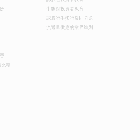
份
牛熊證投資者教育
認股證牛熊證常問問題
流通量供應的業界準則
曆
價比較