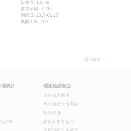
行使價:
103.88
實際槓桿:
4.2倍
到期日:
2027-01-25
換股比率:
100
返回頁頂
市場統計
瑞銀輪證教室
瑞銀輪證教室
每月輪證大市專題
輪證專欄
股比重
講座及教育短片
認股證投資者教育