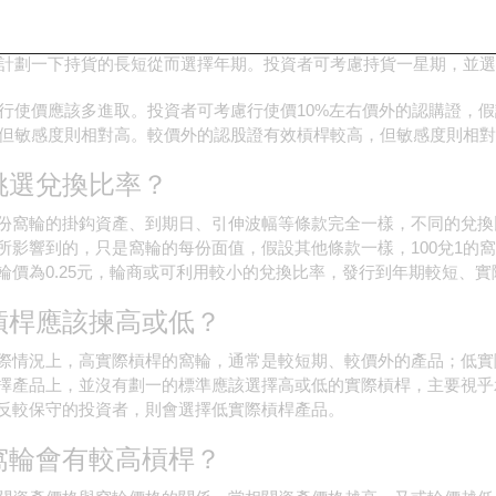
相關資產有明確方向感，由於認股證有時間值損耗，所以若相關資產
計劃一下持貨的長短從而選擇年期。投資者可考慮持貨一星期，並選
行使價應該多進取。投資者可考慮行使價10%左右價外的認購證，
但敏感度則相對高。較價外的認股證有效槓桿較高，但敏感度則相對
挑選兌換比率？
份窩輪的掛鈎資產、到期日、引伸波幅等條款完全一樣，不同的兌換
所影響到的，只是窩輪的每份面值，假設其他條款一樣，100兌1的窩
輪價為0.25元，輪商或可利用較小的兌換比率，發行到年期較短、
槓桿應該揀高或低？
際情況上，高實際槓桿的窩輪，通常是較短期、較價外的產品；低實
擇產品上，並沒有劃一的標準應該選擇高或低的實際槓桿，主要視乎
反較保守的投資者，則會選擇低實際槓桿產品。
窩輪會有較高槓桿？