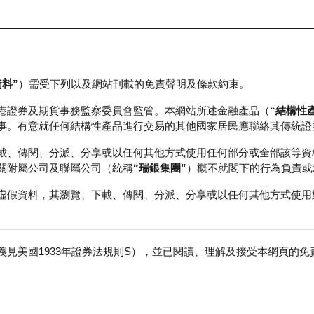
資料”
）需受下列以及網站刊載的免責聲明及條款約束。
正股資料及市場統計
瑞銀輪證教室
港證券及期貨事務監察委員會監管。本網站所述金融產品（
“結構性
事。有意就任何結構性產品進行交易的其他國家居民應聯絡其傳統證
 認股證攻略 (1)
載、傳閱、分派、分享或以任何其他方式使用任何部分或全部該等資
關附屬公司及聯屬公司（統稱
“瑞銀集團”
）概不就閣下的行為負責或
虛假資料，其瀏覽、下載、傳閱、分派、分享或以任何其他方式使用
證的選擇要點
見美國1933年證券法規則S），並已閱讀、理解及接受本網頁的
免
認股證首要條件為: