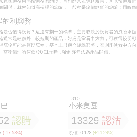
關資產價格與窩輪價格的關係，當相關資產價格越高，又或輪價越低
個關係，就會知道高槓桿的窩輪，一般都是輪價較低的窩輪；而輪價
桿的利與弊
輪是否值得投資？這沒有劃一的標準，主要取決於投資者的風險承擔
輪通常是較價外、較短期的產品，好處是當看中方向，可獲得較明顯
桿窩輪可能是短期窩輪，基本上只適合短線部署，否則即使看中方向
。當輪價理論值低於0.01元時，輪商亦無法為產品開價。
1810
巴巴
小米集團
52
認購
13329
認沽
7
(-17.93%)
現價:
0.128
(+14.29%)