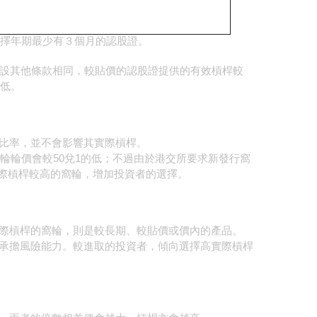
作橫行上落格局，投資者有機會損失時間值。
擇年期最少有３個月的認股證。
假設其他條款相同，較貼價的認股證提供的有效槓桿較
低。
比率，並不會影響其實際槓桿。
輪輪價會較50兌1的低；不過由於港交所要求新發行窩
實際槓桿較高的窩輪，增加投資者的選擇。
際槓桿的窩輪，則是較長期、較貼價或價內的產品。
承擔風險能力。較進取的投資者，傾向選擇高實際槓桿