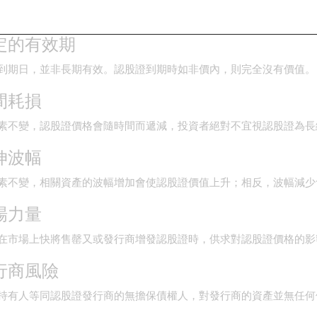
格升跌的幅度遠大於所對應的相關資產。在最差的情況下，認股證價
限定的有效期
到期日，並非長期有效。認股證到期時如非價內，則完全沒有價值。
時間耗損
素不變，認股證價格會隨時間而遞減，投資者絕對不宜視認股證為長
引伸波幅
素不變，相關資產的波幅增加會使認股證價值上升；相反，波幅減少
市場力量
在市場上快將售罄又或發行商增發認股證時，供求對認股證價格的影
發行商風險
持有人等同認股證發行商的無擔保債權人，對發行商的資產並無任何