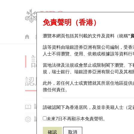
免責聲明（香港）
瀏覽本網頁包括其刊載的文件及資料（統稱
“
認股證
牛熊證
美股指數產品
輪證市場統計
該等資料由瑞銀證券亞洲有限公司編制，受香
人士不得瀏覽、使用、依賴或根據該等資料行
認股證投資者教育 -
當地法律及法規或會禁止或限制閣下瀏覽、下
規，瑞士銀行、瑞銀證券亞洲有限公司及其相
認股證知多啲
此外，若任何人士或實體就其所居住地區提供
擔任何責任。
認股
認股證基本知識
請確認閣下為香港居民，及並非美籍人士（定義
認股證運作
未來7日不再顯示本免責聲明。
什麼是認股證?
1. 
認股證的價格跳動計算
為何投資認股證？
確認
取消