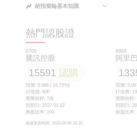
納指窩輪基本知識
發行商的角色
牛皮市況下
個個都講納指，唔通個個都知納指
為何選擇瑞銀的認股證及牛熊證
爲什麽窩輪不開價？
係咩？
熱門認股證
運用認股證為持貨對沖
納斯達克100指數嘅成份股有幾大
型？代表性又幾大呀？
相關資產派息的影響
0700
9988
騰訊控股
阿里
睇啱納指走勢，但無美股戶口，兼
街貨量對認股證牛熊證的影響
且唔夠本金，係咪就冇得捕捉納指
15591
認購
133
開市和收市競價交易時段及市調機
升跌？
制對認股證或牛熊證交易的可能影
現價:
0.088
(-16.19%)
現價:
0.08
期貨同認股證都係槓桿產品，但係
響
行使價:
600
行使價:
13
佢哋有乜分別？
實際槓桿:
7倍
實際槓桿:
到期日:
納指產品喺香港市場點樣交易？
2027-01-22
到期日:
20
換股比率:
200
換股比率:
利用窩輪喺港股市場買美國指數？
最後更新時間:
2026-08-06 16:20
隻輪會唔會唔識郁架？