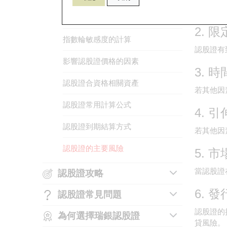
認股證價
股份輪敏感度的計算
如何識別認股證上市編號
2. 
指數輪敏感度的計算
如何買賣認股證
認股證有
影響認股證價格的因素
認股證的基本條款及術語
3. 
認股證合資格相關資產
認股證的內在值
若其他因
認股證常用計算公式
認股證的時間值
4. 
認股證到期結算方式
認股證的引伸波幅
若其他因
認股證的主要風險
5. 
當認股證
認股證攻略
6. 
認股證常見問題
認股證的選擇要點
認股證的
為何選擇瑞銀認股證
什麼是末日輪
認股證買賣策略例子
貸風險。