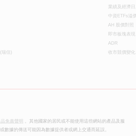
業績及經濟日
中資ETFs溢
AH 股價對照
即市板塊表現
ADR
(瑞信)
收市競價變化
產品免責聲明
。其他國家的居民或不能使用這些網站的產品及服
價或數據的傳送可能因為數據提供者或網上交通而延誤。