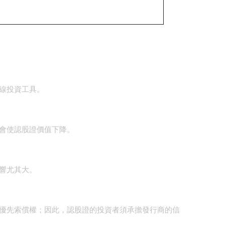
格可跌至零，投資者可能會損失全部資金。
線投資工具。
會使認股證價值下降。
響尤其大。
優先索償權；因此，認股證的投資者須承擔發行商的信