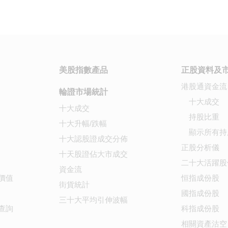
美股指數產品
正股資料及
港股通資金流
輪證市場統計
十大成交
十大成交
持股比重
十大升幅/跌幅
顯示所有持
十大認股證成交分佈
正股分析儀
十天股證佔大市成交
二十大活躍股
資金流
價值
恒指成份股
街貨統計
國指成份股
三十大平均引伸波幅
查詢
科指成份股
相關資產沽空