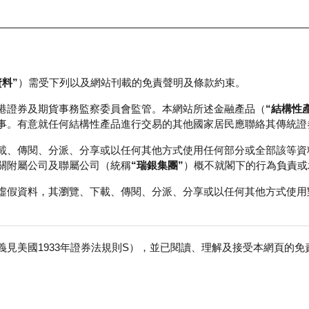
資料”
）需受下列以及網站刊載的免責聲明及條款約束。
正股資料及市場統計
瑞銀輪證教室
港證券及期貨事務監察委員會監管。本網站所述金融產品（
“結構性
事。有意就任何結構性產品進行交易的其他國家居民應聯絡其傳統證
 認股證運作 (8)
載、傳閱、分派、分享或以任何其他方式使用任何部分或全部該等資
關附屬公司及聯屬公司（統稱
“瑞銀集團”
）概不就閣下的行為負責或
虛假資料，其瀏覽、下載、傳閱、分派、分享或以任何其他方式使用
證的主要風險
見美國1933年證券法規則S），並已閱讀、理解及接受本網頁的
免
槓桿風險