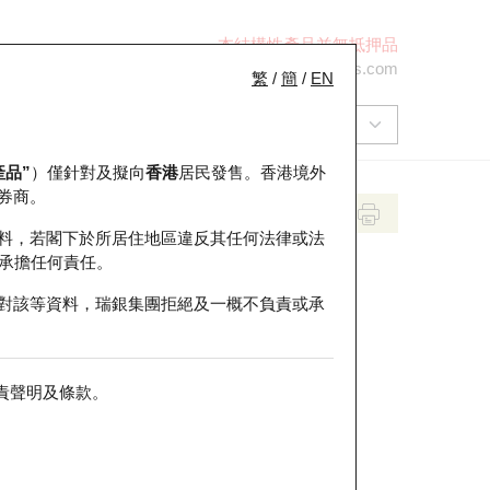
本結構性產品並無抵押品
+852 2971 6668
ol-hkwarrants@ubs.com
繁
/
簡
/
EN
產品”
）僅針對及擬向
香港
居民發售。香港境外
券商。
料，若閣下於所居住地區違反其任何法律或法
承擔任何責任。
對該等資料，瑞銀集團拒絕及一概不負責或承
責聲明及條款
。