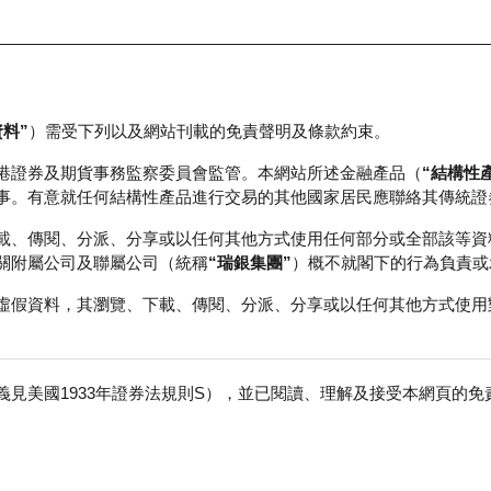
資料”
）需受下列以及網站刊載的免責聲明及條款約束。
正股資料及市場統計
瑞銀輪證教室
港證券及期貨事務監察委員會監管。本網站所述金融產品（
“結構性
事。有意就任何結構性產品進行交易的其他國家居民應聯絡其傳統證
- 認股證常見問題 (1)
載、傳閱、分派、分享或以任何其他方式使用任何部分或全部該等資
關附屬公司及聯屬公司（統稱
“瑞銀集團”
）概不就閣下的行為負責或
虛假資料，其瀏覽、下載、傳閱、分派、分享或以任何其他方式使用
是末日輪
見美國1933年證券法規則S），並已閱讀、理解及接受本網頁的
免
遍是指短年期及(或)非常價外認股證。普遍來說，最合適的年期為