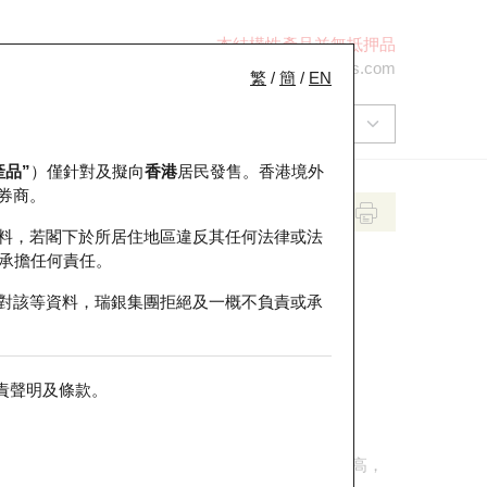
本結構性產品並無抵押品
+852 2971 6668
ol-hkwarrants@ubs.com
繁
/
簡
/
EN
產品”
）僅針對及擬向
香港
居民發售。香港境外
券商。
料，若閣下於所居住地區違反其任何法律或法
承擔任何責任。
對該等資料，瑞銀集團拒絕及一概不負責或承
責聲明及條款
。
三至六個月，買賣短於三個月年期的認股證的風險較高，