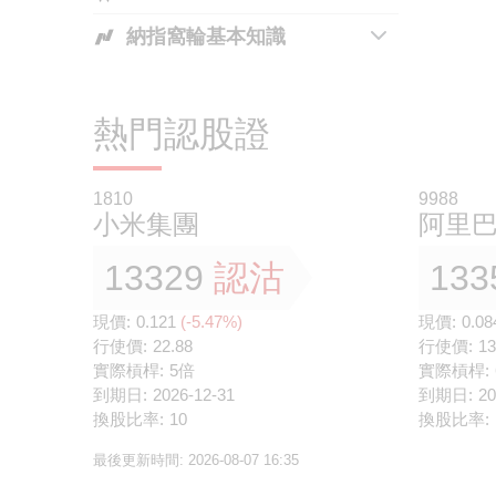
納指窩輪基本知識
發行商的角色
個個都講納指，唔通個個都知納指
為何選擇瑞銀的認股證及牛熊證
係咩？
熱門認股證
納斯達克100指數嘅成份股有幾大
型？代表性又幾大呀？
1810
9988
小米集團
阿里
睇啱納指走勢，但無美股戶口，兼
且唔夠本金，係咪就冇得捕捉納指
13329
認沽
133
升跌？
現價:
0.121
(-5.47%)
現價:
0.08
期貨同認股證都係槓桿產品，但係
行使價:
22.88
行使價:
13
佢哋有乜分別？
實際槓桿:
5倍
實際槓桿:
到期日:
納指產品喺香港市場點樣交易？
2026-12-31
到期日:
20
換股比率:
10
換股比率:
利用窩輪喺港股市場買美國指數？
最後更新時間:
2026-08-07 16:35
隻輪會唔會唔識郁架？