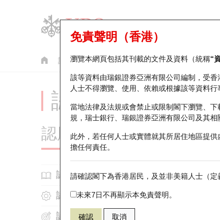
免責聲明（香港）
瀏覽本網頁包括其刊載的文件及資料（統稱
“
認股證
牛熊證
美股指數產品
輪證市場統計
該等資料由瑞銀證券亞洲有限公司編制，受香
人士不得瀏覽、使用、依賴或根據該等資料行
認股證投資者教育 
當地法律及法規或會禁止或限制閣下瀏覽、下
規，瑞士銀行、瑞銀證券亞洲有限公司及其相
認股證知多啲
此外，若任何人士或實體就其所居住地區提供
擔任何責任。
什麼
認股證基本知識
請確認閣下為香港居民，及並非美籍人士（定義
認股證運作
未來7日不再顯示本免責聲明。
什麼是認股證?
末日輪普
認股證攻略
認股證的價格跳動計算
為何投資認股證？
確認
取消