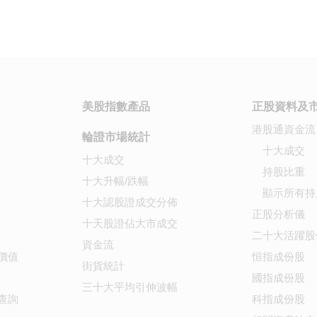
美股指數產品
正股資料及
港股通資金流
輪證市場統計
十大成交
十大成交
持股比重
十大升幅/跌幅
顯示所有持
十大認股證成交分佈
正股分析儀
十天股證佔大市成交
二十大活躍股
資金流
價值
恒指成份股
街貨統計
國指成份股
三十大平均引伸波幅
查詢
科指成份股