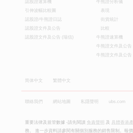
認股證速算機
牛熊證分析儀
引伸波幅比較圖
表現
認股證/牛熊證日誌
街貨統計
認股證文件及公告
比較
認股證文件及公告 (瑞信)
牛熊證速算機
牛熊證文件及公告
牛熊證文件及公告 
简体中文
繁體中文
聯絡我們
網站地圖
私隱聲明
ubs.com
重要法律及規管數據 -請先閱讀
免責聲明
及
具體香港
務。 進一步資料請參閱有關個別服務的銷售限制。報