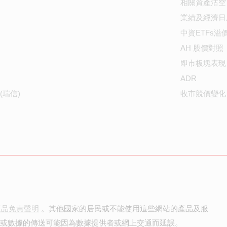
相關資產沽空
業績及經濟日
中資ETFs溢
AH 股價對照
即市板塊表現
ADR
(瑞信)
收市競價變化
產品免責聲明
。其他國家的居民或不能使用這些網站的產品及服
價或數據的傳送可能因為數據提供者或網上交通而延誤。