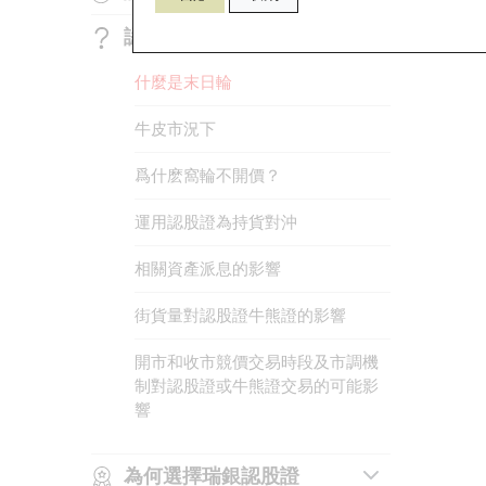
當然，提
認股證常見問題
認股證的選擇要點
股份輪敏感度的計算
如何識別認股證上市編號
什麼是末日輪
認股證買賣策略例子
指數輪敏感度的計算
如何買賣認股證
牛皮市況下
影響認股證價格的因素
認股證的基本條款及術語
爲什麽窩輪不開價？
認股證合資格相關資產
認股證的內在值
運用認股證為持貨對沖
認股證常用計算公式
認股證的時間值
相關資產派息的影響
認股證到期結算方式
認股證的引伸波幅
街貨量對認股證牛熊證的影響
認股證的主要風險
開市和收市競價交易時段及市調機
制對認股證或牛熊證交易的可能影
響
為何選擇瑞銀認股證