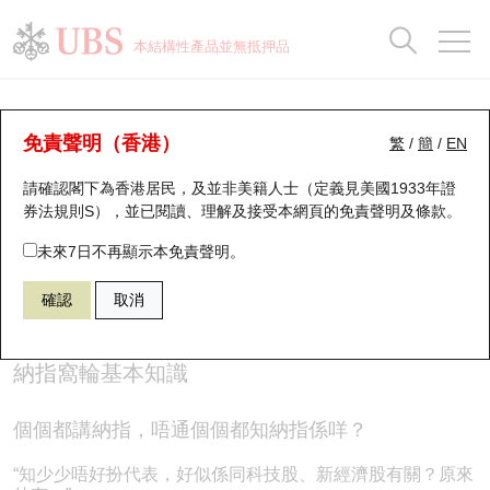
正股資料及市場統計
認股證分析儀
牛熊證分析儀
輪證市場統計
港股通資金流
瑞銀輪證教室
認股證
牛熊證
本結構性產品並無抵押品
認股證搜尋
表現
圖搜牛熊
表現
十大成交
港股通資金流
十大成交
瑞銀輪證教室
認股證投資者教育 - 納指窩輪基本知識
瑞銀認股證一覽
街貨統計
街貨統計
十大升幅/跌幅
正股分析儀
持股比重
每月輪證大市專題
牛熊全景快搜
免責聲明（香港）
繁
/
簡
/
EN
(4)
請確認閣下為香港居民，及並非美籍人士（定義見美國1933年證
新發行瑞銀認股證
比較
牛熊證搜尋
比較
十大認股證成交分佈
二十大活躍股份
顯示所有持股比重
輪證專欄
券法規則S），並已閱讀、理解及接受本網頁的
免責聲明及條款
。
認股證知多啲
即將到期認股證
牛熊證街貨分佈圖
十天股證佔大市成交
恒指成份股
講座及教育短片
未來7日不再顯示本免責聲明。
確認
取消
認股證到期結算價查詢
正股牛熊證列表
資金流
國指成份股
認股證投資者教育
認股證分析儀
新發行瑞銀牛熊證
街貨統計
科指成份股
牛熊證投資者教育
納指窩輪基本知識
認股證速算機
已收回牛熊證剩餘價值
三十大平均引伸波幅
相關資產沽空
認股證牛熊證常問問題
個個都講納指，唔通個個都知納指係咩？
引伸波幅比較圖
即將到期牛熊證
業績及經濟日曆
“知少少唔好扮代表，好似係同科技股、新經濟股有關？原來