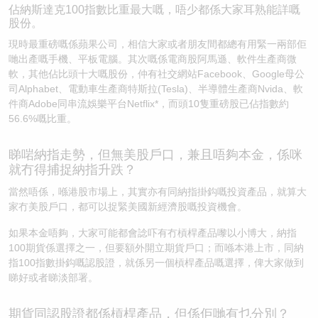
佔納斯達克100指數比重最大嘅，唔少都係大家耳熟能詳嘅
股份。
現時最重磅嘅係蘋果公司，相信大家或者朋友間都總有用緊一兩部佢
哋出產嘅手機、平板電腦。其次嘅係電商股阿馬遜、軟件生產商微
軟，其他佔比頭十大嘅股份，仲有社交網站Facebook、Google母公
司Alphabet、電動車生產商特斯拉(Tesla)、半導體生產商Nvida、軟
件商Adobe同串流娛樂平台Netflix*，而頭10隻重磅股已佔指數約
56.6%嘅比重。
睇啱納指走勢，但無美股戶口，兼且唔夠本金，係咪
就冇得捕捉納指升跌？
當然唔係，喺港股市場上，其實亦有同納指掛鈎嘅投資產品，就算大
家冇美股戶口，都可以捉緊美國新經濟股嘅投資機會。
如果本金唔夠，大家可能都會諗吓有冇槓桿產品嚟以小博大，納指
100期貨係選擇之一，但要額外開立期貨戶口；而喺本港上市，同納
指100指數掛鈎嘅認股證，就係另一個槓桿產品嘅選擇，俾大家做到
睇好或者睇淡部署。
期貨同認股證都係槓桿產品，但係佢哋有乜分別？