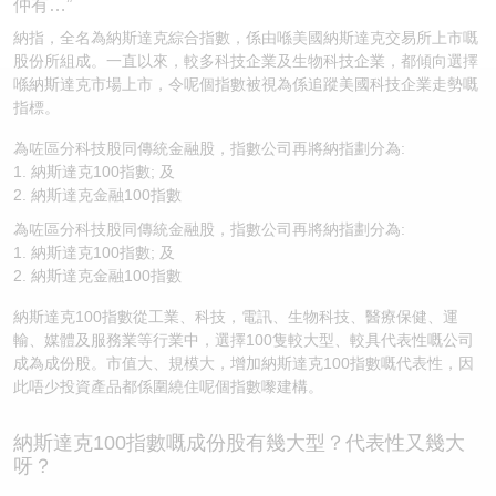
仲有…”
認股證/牛熊證日誌
牛熊證到期結算價查詢
中資ETFs溢價比較
納指，全名為納斯達克綜合指數，係由喺美國納斯達克交易所上市嘅
股份所組成。一直以來，較多科技企業及生物科技企業，都傾向選擇
喺納斯達克市場上市，令呢個指數被視為係追蹤美國科技企業走勢嘅
認股證文件及公告
牛熊證分析儀
AH 股價對照
指標。
認股證文件及公告 (瑞信)
牛熊證速算機
即市板塊表現
為咗區分科技股同傳統金融股，指數公司再將納指劃分為:
1. 納斯達克100指數; 及
2. 納斯達克金融100指數
牛熊證文件及公告
ADR
為咗區分科技股同傳統金融股，指數公司再將納指劃分為:
牛熊證文件及公告 (瑞信)
收市競價變化
1. 納斯達克100指數; 及
2. 納斯達克金融100指數
納斯達克100指數從工業、科技，電訊、生物科技、醫療保健、運
輸、媒體及服務業等行業中，選擇100隻較大型、較具代表性嘅公司
成為成份股。市值大、規模大，增加納斯達克100指數嘅代表性，因
此唔少投資產品都係圍繞住呢個指數嚟建構。
納斯達克100指數嘅成份股有幾大型？代表性又幾大
呀？