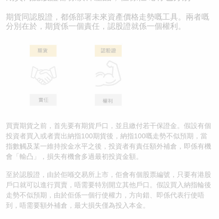
期貨同認股證，都係部署未來資產價格走勢嘅工具。兩者嘅
分別在於，期貨係一個責任，認股證就係一個權利。
買賣期貨之前，首先要有期貨戶口，並且繳付若干保證金。假設有個
投資者買入或者賣出納指100期貨後，納指100嘅走勢不似預期，當
指數觸及某一維持按金水平之後，投資者有責任額外補倉，即係有機
會「輸凸」，損失有機會多過最初投資金額。
至於認股證，由於佢喺交易所上市，佢會有個股票編號，只要有港股
戶口就可以進行買賣，唔需要特別開立其他戶口。假設買入納指輪後
走勢不似預期，由於佢係一個行使權力，方向錯、即係代表行使唔
到，唔需要額外補倉，最大損失僅為投入本金。