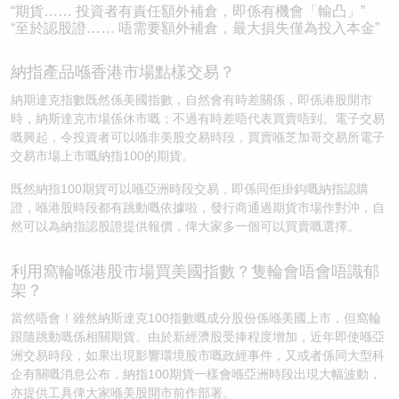
“期貨…… 投資者有責任額外補倉，即係有機會「輸凸」”
“至於認股證…… 唔需要額外補倉，最大損失僅為投入本金”
納指產品喺香港市場點樣交易？
納期達克指數既然係美國指數，自然會有時差關係，即係港股開市
時，納斯達克市場係休市嘅；不過有時差唔代表買賣唔到。電子交易
嘅興起，令投資者可以喺非美股交易時段，買賣喺芝加哥交易所電子
交易市場上市嘅納指100的期貨。
既然納指100期貨可以喺亞洲時段交易，即係同佢掛鈎嘅納指認購
證，喺港股時段都有跳動嘅依據啦，發行商通過期貨市場作對沖，自
然可以為納指認股證提供報價，俾大家多一個可以買賣嘅選擇。
利用窩輪喺港股市場買美國指數？隻輪會唔會唔識郁
架？
當然唔會！雖然納斯達克100指數嘅成分股份係喺美國上市，但窩輪
跟隨跳動嘅係相關期貨。由於新經濟股受捧程度增加，近年即使喺亞
洲交易時段，如果出現影響環境股市嘅政經事件，又或者係同大型科
企有關嘅消息公布，納指100期貨一樣會喺亞洲時段出現大幅波動，
亦提供工具俾大家喺美股開市前作部署。