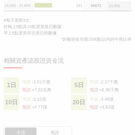
24,900 - 24,999
341
66671
24,950
#每天更新3次:
於晚上8點及10點更新當日數據
早上8點更新前交易日的數據
*距離前收巿價1500點以內的牛熊比例
相關資產認股證資金流
牛證
-1.61千萬
牛證
-2.37千萬
1日
5日
熊證
+7.32百萬
熊證
+6.95千萬
牛證
-2.12億
牛證
-3.49億
10日
20日
熊證
+2.77億
熊證
+3.62億
牛證
熊證