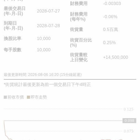
財務費用
-0.00303
最後交易日
2028-07-27
(年-月-日)
財務費用
-0.06%
(每年%)
到期日
2028-07-28
(年-月-日)
街貨量
0.5百萬
換股比率
10,000
街貨百分比
0.25%
(%)
每手股數
10,000
街貨量較
+14,500,000
上日變化
最後更新時間: 2026-08-06 16:20 (15分鐘延遲)
*
街貨統計最後更新為前一個交易日下午4時正
前收市價
即市走勢
0.125
0.1
0.098
0.075