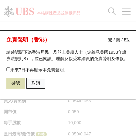
正股資料及市場統計
認股證分析儀
牛熊證分析儀
輪證市場統計
港股通資金流
瑞銀輪證教室
認股證
牛熊證
本結構性產品並無抵押品
認股證搜尋
表現
圖搜牛熊
表現
十大成交
港股通資金流
十大成交
瑞銀輪證教室
牛熊證分析儀
瑞銀認股證一覽
街貨統計
街貨統計
十大升幅/跌幅
正股分析儀
持股比重
每月輪證大市專題
牛熊全景快搜
免責聲明（香港）
繁
/
簡
/
EN
表現
街貨統計
比較
請確認閣下為香港居民，及並非美籍人士（定義見美國1933年證
新發行瑞銀認股證
比較
牛熊證搜尋
比較
十大認股證成交分佈
二十大活躍股份
顯示所有持股比重
輪證專欄
券法規則S），並已閱讀、理解及接受本網頁的
免責聲明及條款
。
即將到期認股證
牛熊證街貨分佈圖
十天股證佔大市成交
恒指成份股
講座及教育短片
67440 瑞銀
牛證
未來7日不再顯示本免責聲明。
HSI 恒生指數
確認
取消
認股證到期結算價查詢
正股牛熊證列表
資金流
國指成份股
認股證投資者教育
$0.055
0.043
(-43.88%)
即時
認股證分析儀
新發行瑞銀牛熊證
街貨統計
科指成份股
牛熊證投資者教育
買入/賣出價
0.054
/
0.055
開市價
0.059
認股證速算機
已收回牛熊證剩餘價值
三十大平均引伸波幅
相關資產沽空
認股證牛熊證常問問題
每手股數
10,000
引伸波幅比較圖
即將到期牛熊證
業績及經濟日曆
是日最高/最低價
0.059
/
0.047
即時