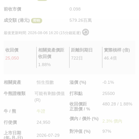
認股證/牛熊證日誌
牛熊證到期結算價查詢
中資ETFs溢價比較
前收市價
0.098
成交額 (港元)
579.26百萬
即時
認股證文件及公告
牛熊證分析儀
AH 股價對照
最後更新時間:
2026-08-06 16:20 (15分鐘延遲)
認股證文件及公告 (瑞信)
牛熊證速算機
即市板塊表現
收回價
相關資產價距
距離到期日
實際槓桿 (倍)
牛熊證文件及公告
ADR
收回價
25,050
722日
46.4倍
1.88%
牛熊證文件及公告 (瑞信)
收市競價變化
相關資產
恒生指數
溢價 (%)
-0.1%
牛熊證種類
可能有剩餘價值
打和點
25500
(R)
收回價距
480.28 / 1.88%
正股價 / %
牛 / 熊
牛證
價內 / 價外 (%)
2.3% 價內
行使價
24,950
對沖值 (%)
97%
上市日期
2026-07-29
(年-月-日)