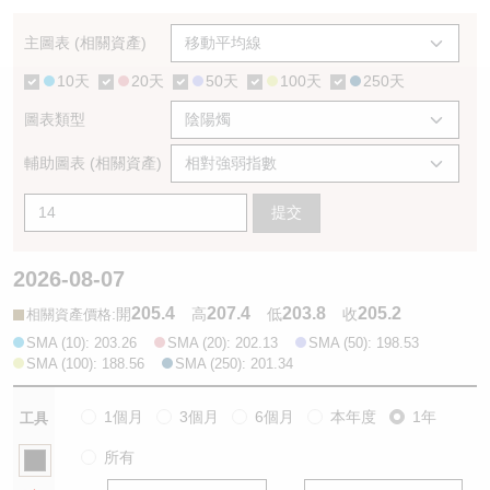
認股證/牛熊證日誌
牛熊證到期結算價查詢
中資ETFs溢價比較
主圖表 (相關資產)
10天
20天
50天
100天
250天
認股證文件及公告
牛熊證分析儀
AH 股價對照
圖表類型
認股證文件及公告 (瑞信)
牛熊證速算機
即市板塊表現
輔助圖表 (相關資產)
牛熊證文件及公告
ADR
提交
牛熊證文件及公告 (瑞信)
收市競價變化
2026-08-07
205.4
207.4
203.8
205.2
:
開
高
低
收
相關資產價格
SMA (10): 203.26
SMA (20): 202.13
SMA (50): 198.53
SMA (100): 188.56
SMA (250): 201.34
1個月
3個月
6個月
本年度
1年
工具
所有