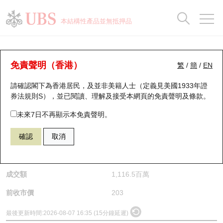
正股資料及市場統計
認股證分析儀
牛熊證分析儀
輪證市場統計
港股通資金流
瑞銀輪證教室
認股證
牛熊證
本結構性產品並無抵押品
認股證搜尋
表現
圖搜牛熊
表現
十大成交
港股通資金流
十大成交
瑞銀輪證教室
正股分析儀
瑞銀認股證一覽
街貨統計
街貨統計
十大升幅/跌幅
正股分析儀
持股比重
每月輪證大市專題
牛熊全景快搜
免責聲明（香港）
繁
/
簡
/
EN
請確認閣下為香港居民，及並非美籍人士（定義見美國1933年證
新發行瑞銀認股證
比較
牛熊證搜尋
比較
十大認股證成交分佈
二十大活躍股份
顯示所有持股比重
輪證專欄
(9999) 網易
券法規則S），並已閱讀、理解及接受本網頁的
免責聲明及條款
。
9999
網易
即將到期認股證
牛熊證街貨分佈圖
十天股證佔大市成交
恒指成份股
講座及教育短片
未來7日不再顯示本免責聲明。
$205.2
2.2
(+1.08%)
確認
取消
認股證到期結算價查詢
正股牛熊證列表
資金流
國指成份股
認股證投資者教育
是日最高/最低價
207.4
/
203.8
認股證分析儀
新發行瑞銀牛熊證
街貨統計
科指成份股
牛熊證投資者教育
成交額
1,116.5百萬
認股證速算機
已收回牛熊證剩餘價值
三十大平均引伸波幅
相關資產沽空
認股證牛熊證常問問題
前收市價
203
引伸波幅比較圖
即將到期牛熊證
業績及經濟日曆
最後更新時間:
2026-08-07 16:35 (15分鐘延遲)