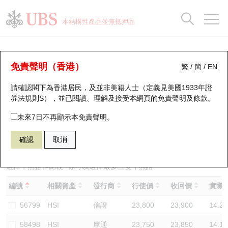
正股資料及市場統計
認股證分析儀
牛熊證分析儀
輪證市場統計
港股通資金流
瑞銀輪證教室
認股證
牛熊證
本結構性產品並無抵押品
認股證搜尋
表現
圖搜牛熊
表現
十大成交
港股通資金流
十大成交
瑞銀輪證教室
牛熊證分析儀
瑞銀認股證一覽
街貨統計
街貨統計
十大升幅/跌幅
正股分析儀
持股比重
每月輪證大市專題
牛熊全景快搜
免責聲明（香港）
繁
/
簡
/
EN
表現
街貨統計
比較
請確認閣下為香港居民，及並非美籍人士（定義見美國1933年證
新發行瑞銀認股證
比較
牛熊證搜尋
比較
十大認股證成交分佈
二十大活躍股份
顯示所有持股比重
輪證專欄
券法規則S），並已閱讀、理解及接受本網頁的
免責聲明及條款
。
即將到期認股證
牛熊證街貨分佈圖
十天股證佔大市成交
恒指成份股
講座及教育短片
67440 瑞銀
牛證
未來7日不再顯示本免責聲明。
HSI 恒生指數
確認
取消
認股證到期結算價查詢
正股牛熊證列表
資金流
國指成份股
認股證投資者教育
認股證分析儀
新發行瑞銀牛熊證
街貨統計
科指成份股
牛熊證投資者教育
選擇牛熊證作比較 *你可以選擇最多
三
隻牛熊證
編號
相關資產
發行商
行使價
收回價
實際槓
認股證速算機
已收回牛熊證剩餘價值
三十大平均引伸波幅
相關資產沽空
認股證牛熊證常問問題
56799
HSI
信證
23,800
23,900
14.2
引伸波幅比較圖
即將到期牛熊證
業績及經濟日曆
58498
HSI
摩通
23,750
23,850
14.1