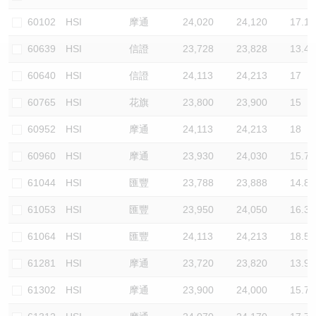
認股證/牛熊證日誌
牛熊證到期結算價查詢
中資ETFs溢價比較
60102
HSI
摩通
24,020
24,120
17.1
60639
HSI
信證
23,728
23,828
13.4
認股證文件及公告
牛熊證分析儀
AH 股價對照
60640
HSI
信證
24,113
24,213
17
認股證文件及公告 (瑞信)
牛熊證速算機
即市板塊表現
60765
HSI
花旗
23,800
23,900
15
牛熊證文件及公告
ADR
60952
HSI
摩通
24,113
24,213
18
60960
HSI
摩通
23,930
24,030
15.7
牛熊證文件及公告 (瑞信)
收市競價變化
61044
HSI
匯豐
23,788
23,888
14.8
61053
HSI
匯豐
23,950
24,050
16.3
61064
HSI
匯豐
24,113
24,213
18.5
61281
HSI
摩通
23,720
23,820
13.9
61302
HSI
摩通
23,900
24,000
15.7