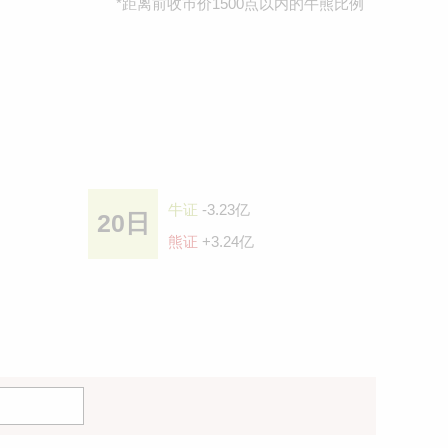
*距离前收巿价1500点以内的牛熊比例
牛证
-3.23亿
20日
熊证
+3.24亿