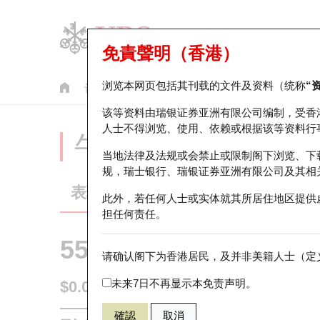
免責聲明（香港）
浏览本网页包括其刊载的文件及资料（统称
“
认股证
牛熊证
美股指数产品
轮证市场统计
该等资料由瑞银证券亚洲有限公司编制，受香
人士不得浏览、使用、依赖或根据该等资料行
牛熊证分析仪
当地法律及法规或会禁止或限制阁下浏览、下
规，瑞士银行、瑞银证券亚洲有限公司及其相
表现
街货统计
比较
此外，若任何人士或实体就其所居住地区提供
担任何责任。
55819 瑞银
牛证
请确认阁下为香港居民，及并非美籍人士（定义
HSI 恒生指
未来7日不再显示本免责声明。
$0.047
即时
確認
取消