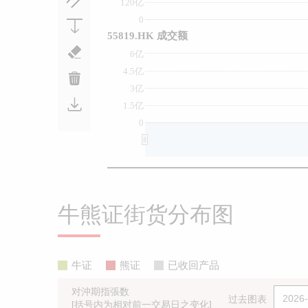
120亿
0
55819.HK 成交额
6亿
4.5亿
3亿
1.5亿
0
牛熊证街货分布图
牛证
熊证
已收回产品
对沖期指張数
过去图表
[括号内为相对前一交易日之变化]