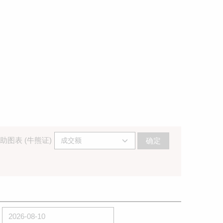
助图表 (牛熊证)
确定