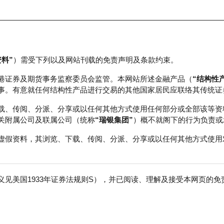
资料”
）需受下列以及网站刊载的免责声明及条款约束。
正股数据及市场统计
瑞银轮证教室
港证券及期货事务监察委员会监管。本网站所述金融产品（
“结构性
事。有意就任何结构性产品进行交易的其他国家居民应联络其传统证
载、传阅、分派、分享或以任何其他方式使用任何部分或全部该等资
关附属公司及联属公司（统称
“瑞银集团”
）概不就阁下的行为负责或
虚假资料，其浏览、下载、传阅、分派、分享或以任何其他方式使用
见美国1933年证券法规则S），并已阅读、理解及接受本网页的
数
免