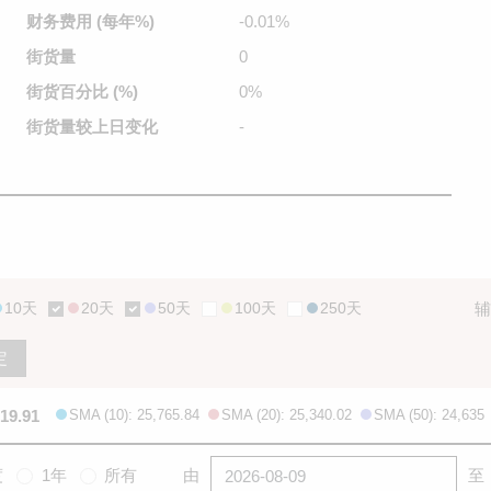
财务费用
(每年%)
-0.01%
街货量
0
街货百分比
(%)
0%
街货量较
上日变化
-
10天
20天
50天
100天
250天
辅
定
819.91
SMA (10): 25,765.84
SMA (20): 25,340.02
SMA (50): 24,635
度
1年
所有
由
至