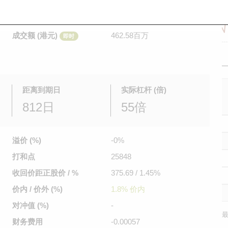
是日最高/最低价
0.055
/
0.042
即时
前收市价
不适用
成交额 (港元)
462.58百万
即时
距离到期日
实际杠杆 (倍)
812日
55倍
溢价 (%)
-0%
打和点
25848
收回价距
正股价 / %
375.69 / 1.45%
价内 / 价外 (%)
1.8% 价内
对冲值 (%)
-
最
财务费用
-0.00057