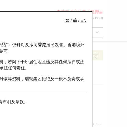
本结构性产品并无抵押品
+852 2971 6668
ol-hkwarrants@ubs.com
繁
/
简
/
EN
产品”
）仅针对及拟向
香港
居民发售。香港境外
券商。
料，若阁下于所居住地区违反其任何法律或法
承担任何责任。
对该等资料，瑞银集团拒绝及一概不负责或承
责声明及条款
。
前收市价
即市走势
0.055