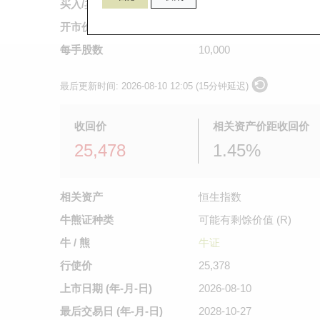
买入/卖出价
0.047
/
0.048
开市价
0.048
每手股数
10,000
最后更新时间:
2026-08-10 12:05 (15分钟延迟)
收回价
相关资产价距收回价
25,478
1.45%
相关资产
恒生指数
牛熊证种类
可能有剩馀价值 (R)
牛 / 熊
牛证
行使价
25,378
上市日期
(年-月-日)
2026-08-10
最后交易日
(年-月-日)
2028-10-27