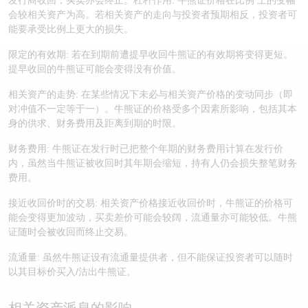
发行商收回，买卖亦会终止。杠杆作用: 牛熊证价格在比例 上的变幅
会较相关资产为高。若相关资产的走向与投资者预期相反，投资者可
认股证/牛熊证日志
牛熊证到期结算价查找
中资ETFs溢价比较
能要承受比例上更大的损失。
认股证文件及公告
牛熊证分析仪
AH 股价对照
限定的有效期: 若在到期前遭提早收回牛熊证的有效期将变得更短。
提早收回的牛熊证可能会变得没有价值。
认股证文件及公告 (瑞信)
牛熊证速算机
即市板块表现
相关资产的走势: 在某些情况下未必与相关资产价格的变动同步（即
对冲值不一定等于一）。牛熊证的价格受多个因素所影响，包括其本
牛熊证文件及公告
ADR
身的供求、财务费用及距离到期的时限。
财务费用: 牛熊证在发行时已把整个年期的财务费用计算在发行价
牛熊证文件及公告 (瑞信)
收市竞价变化
内，虽然当牛熊证被收回时其年期会缩短，持有人仍会损失整笔财务
费用。
接近收回价时的交易: 相关资产价格接近收回价时，牛熊证的价格可
能会变得更加波动，买卖差价可能会较阔，流通量亦可能较低。牛熊
证随时会被收回而终止交易。
流通量: 虽然牛熊证设有流通量提供者，但不能保证投资者可以随时
以其目标价买入/沽出牛熊证。