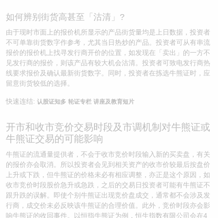
如何辨别街货高甚至「沽清」?
由于现时市面上的报价机所显示的产品街货量均是上日数据，投资者
不可单靠街货数字作参考，尤其当日热炒的产品。投资者可从有串流
报价的报价机上找寻发行商开价的位置，如发现在「卖出」的一方不
见发行商的报价，则该产品有较大机会沽清。投资者可致电发行商热
线要求报价及确认最新街货数字。同时，投资者在拣选牛熊证时，应
留意街货较低的选择。
快速连结:
认股证知多
轮证专栏
讲座及教育短片
开市和收市竞价交易时段及市调机制对牛熊证或
牛熊证交易的可能影响
牛熊证的流通量提供者，不会于收市竞价时段输入新的买卖盘，有关
的报价亦会取消。所以投资者会见到相关资产的收市价较最后按盘价
上升或下跌，但牛熊证的价格未必有相应调整，亦正是这个原因，如
收市竞价时段股价急升或急跌，之后的交易日投资者可能有牛熊证不
跟升跌的误解。即使个别牛熊证出现竞价盘成交，通常都不会涉及发
行商，成交价未必反映该牛熊证的合理价值。此外，竞价时段亦会影
响牛熊证的收回事件。以恒指牛熊证为例，恒生指数有限公司会在4