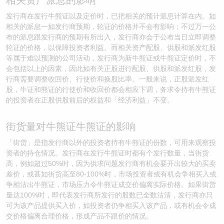
相关资产派息的影响
发行商在发行牛熊证以及定价时，已把相关的预计派息计算在内。如
相关的派息一如发行商预期，轮证的价格并不会有影响；不过万一公
布的派息跟发行商的预期有所出入，发行商亦会于公布当日立即调整
轮证的价格，以保障投资者利益。而相关资产配股、供股和派发红股
等属于难以预测的公司活动，发行商为新牛熊证或牛熊证定价时，不
会包括以上的因素，因此如有关正股进行配股、供股和派发红股，发
行商需要调整收回价、行使价和换股比率。一般来说，正股派发红
股，牛证和熊证的行使价和收回价都会相应下调，务求令持有牛熊证
的投资者在正股供股前后的权益和「经济利益」不变。
街货量对牛熊证牛熊证的影响
「街货」是指发行商以外的投资者持有牛熊证的份数，可用来观察投
资者的持仓情况。发行商在发行牛熊证时都有个发行数量，当街货
高，例如超过50%时，因为供求问题发行商有机会要开出较大的买卖
差价，或甚如街货高至80-100%时，市场投资者或有机会争相买入或
争相沽出牛熊证，市场压力令牛熊证成交价偏离实际价格。如果街货
量达100%时，即代表发行商所发行的股数已全数沽清，发行商亦只
可为该产品提供买入价，如投资者仍争相买入该产品，或有机会令成
交价格偏离合理价格，形成产品不跟价的情况。