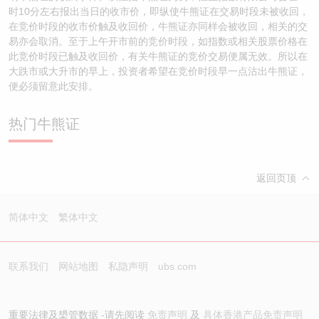
时10分左右报出当日的收市价，即纵使牛熊证在交易时段未被收回，
在竞价时段的收市价触及收回价，牛熊证亦同样会被收回，相关的交
易亦会取消。至于上午开市前的竞价时段，如指数或相关股票价格在
此竞价时段已触及收回价，有关牛熊证的竞价交易便属无效。所以在
大跌市或大升市的早上，投资者希望在竞价时段早一点沽出牛熊证，
便必须留意此安排。
热门牛熊证
返回页顶
简体中文
繁体中文
联系我们
网站地图
私隐声明
ubs.com
重要法律及槼管数据 -请先阅读
免责声明
及
具体香港产品免责声明