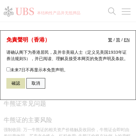
正股数据及市场统计
认股证分析仪
牛熊证分析仪
轮证市场统计
港股通资金流
瑞银轮证教室
认股证
牛熊证
本结构性产品并无抵押品
认股证搜寻
表现
图搜牛熊
表现
十大成交
港股通资金流
十大成交
瑞银轮证教室
牛熊证投资者教育 - 牛熊证常见问题
瑞银认股证一览
街货统计
街货统计
十大升幅/跌幅
正股分析仪
持股比重
每月轮证大市专题
牛熊全景快搜
免責聲明（香港）
繁
/
简
/
EN
(3)
请确认阁下为香港居民，及并非美籍人士（定义见美国1933年证
新发行瑞银认股证
比较
牛熊证搜寻
比较
十大认股证成交分布
二十大活跃股份
显示所有持股比重
轮证专栏
券法规则S），并已阅读、理解及接受本网页的
免责声明及条款
。
牛熊证知多啲
即将到期认股证
牛熊证街货分布图
十天股证占大市成交
恒指成份股
讲座及教育短片
未来7日不再显示本免责声明。
確認
取消
认股证到期结算价查找
正股牛熊证列表
资金流
国指成份股
认股证投资者教育
认股证分析仪
新发行瑞银牛熊证
街货统计
科指成份股
牛熊证投资者教育
牛熊证常见问题
认股证速算机
已收回牛熊证剩余价值
三十大平均引伸波幅
相关资产沽空
认股证牛熊证常问问题
牛熊证的主要风险
引伸波幅比较图
即将到期牛熊证
业绩及经济日历
强制收回: 万一牛熊证的相关资产价格触及收回价，牛熊证会即时由