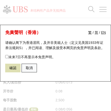
正股数据及市场统计
认股证分析仪
牛熊证分析仪
轮证市场统计
港股通资金流
瑞银轮证教室
认股证
牛熊证
本结构性产品并无抵押品
认股证搜寻
表现
图搜牛熊
表现
十大成交
港股通资金流
十大成交
瑞银轮证教室
认股证分析仪
瑞银认股证一览
街货统计
街货统计
十大升幅/跌幅
正股分析仪
持股比重
每月轮证大市专题
牛熊全景快搜
免責聲明（香港）
繁
/
简
/
EN
表现
街货统计
比较
请确认阁下为香港居民，及并非美籍人士（定义见美国1933年证
新发行瑞银认股证
比较
牛熊证搜寻
比较
十大认股证成交分布
二十大活跃股份
显示所有持股比重
轮证专栏
券法规则S），并已阅读、理解及接受本网页的
免责声明及条款
。
即将到期认股证
牛熊证街货分布图
十天股证占大市成交
恒指成份股
讲座及教育短片
29594 瑞银
认购
未来7日不再显示本免责声明。
1888 建滔积层板
確認
取消
认股证到期结算价查找
正股牛熊证列表
资金流
国指成份股
认股证投资者教育
$0.06
0.019
(+46.34%)
即时
认股证分析仪
新发行瑞银牛熊证
街货统计
科指成份股
牛熊证投资者教育
买入/卖出价
0.06
/
0.073
开市价
0.08
认股证速算机
已收回牛熊证剩余价值
三十大平均引伸波幅
相关资产沽空
认股证牛熊证常问问题
每手股数
2,500
引伸波幅比较图
即将到期牛熊证
业绩及经济日历
是日最高/最低价
0.08
/
0.056
即时