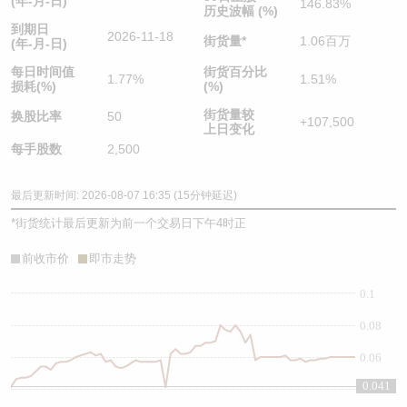
(年-月-日)
146.83%
历史波幅 (%)
到期日
2026-11-18
街货量
*
1.06百万
(年-月-日)
每日时间值
街货百分比
1.77%
1.51%
损耗(%)
(%)
街货量较
换股比率
50
+107,500
上日变化
每手股数
2,500
最后更新时间: 2026-08-07 16:35 (15分钟延迟)
*
街货统计最后更新为前一个交易日下午4时正
前收市价
即市走势
0.1
0.08
0.06
0.041
0.04