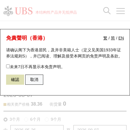
正股数据及市场统计
认股证分析仪
牛熊证分析仪
轮证市场统计
港股通资金流
瑞银轮证教室
认股证
牛熊证
本结构性产品并无抵押品
认股证搜寻
表现
图搜牛熊
表现
十大成交
港股通资金流
十大成交
瑞银轮证教室
认股证分析仪
瑞银认股证一览
街货统计
街货统计
十大升幅/跌幅
正股分析仪
持股比重
每月轮证大市专题
牛熊全景快搜
免責聲明（香港）
繁
/
简
/
EN
表现
街货统计
比较
请确认阁下为香港居民，及并非美籍人士（定义见美国1933年证
新发行瑞银认股证
比较
牛熊证搜寻
比较
十大认股证成交分布
二十大活跃股份
显示所有持股比重
轮证专栏
券法规则S），并已阅读、理解及接受本网页的
免责声明及条款
。
即将到期认股证
牛熊证街货分布图
十天股证占大市成交
恒指成份股
讲座及教育短片
29594 瑞银
认购
未来7日不再显示本免责声明。
1888 建滔积层板
確認
取消
认股证到期结算价查找
正股牛熊证列表
资金流
国指成份股
认股证投资者教育
2026-08-07
认股证分析仪
新发行瑞银牛熊证
街货统计
科指成份股
牛熊证投资者教育
0
38.36
街货量
相关资产价格
认股证速算机
已收回牛熊证剩余价值
三十大平均引伸波幅
相关资产沽空
认股证牛熊证常问问题
3个月
6个月
9个月
引伸波幅比较图
即将到期牛熊证
业绩及经济日历