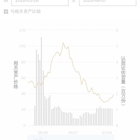
由
至
认股证/牛熊证日志
牛熊证到期结算价查找
中资ETFs溢价比较
与相关资产比较
认股证文件及公告
牛熊证分析仪
AH 股价对照
120
6
认股证文件及公告 (瑞信)
牛熊证速算机
即市板块表现
100
5
牛熊证文件及公告
ADR
认
80
4
相
股
关
证
牛熊证文件及公告 (瑞信)
收市竞价变化
资
街
产
货
60
3
价
量
格
︵
百
40
2
万
份
︶
20
1
0
0
08/06
06/07
03/08