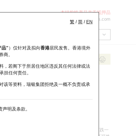
本结构性产品并无抵押品
+852 2971 6668
ol-hkwarrants@ubs.com
繁
/
简
/
EN
产品”
）仅针对及拟向
香港
居民发售。香港境外
券商。
料，若阁下于所居住地区违反其任何法律或法
承担任何责任。
对该等资料，瑞银集团拒绝及一概不负责或承
责声明及条款
。
定恒指上升或下跌多少点才能令该牛熊证上升或下跌一