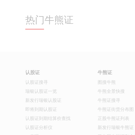
发行商的角色
相关资产派息的影响
牛熊证重货区及期指对冲张数
热门牛熊证
为何选择瑞银的牛熊证
街货量对牛熊证牛熊证的影响
强制收回牛熊证
开市和收市竞价交易时段及市调机
被收回后观察期
制对牛熊证或牛熊证交易的可能影
被收回后结算价
响
认股证
牛熊证
认股证搜寻
图搜牛熊
瑞银认股证一览
牛熊全景快搜
新发行瑞银认股证
牛熊证搜寻
即将到期认股证
牛熊证街货分布图
认股证到期结算价查找
正股牛熊证列表
认股证分析仪
新发行瑞银牛熊证