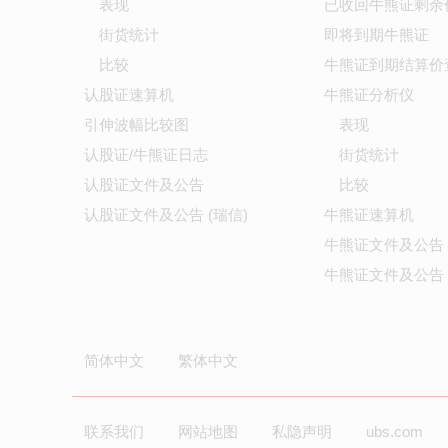
表现
已收回牛熊证剩余
街货统计
即将到期牛熊证
比较
牛熊证到期结算价
认股证速算机
牛熊证分析仪
引伸波幅比较图
表现
认股证/牛熊证日志
街货统计
认股证文件及公告
比较
认股证文件及公告 (瑞信)
牛熊证速算机
牛熊证文件及公告
牛熊证文件及公告 
简体中文
繁体中文
联系我们
网站地图
私隐声明
ubs.com