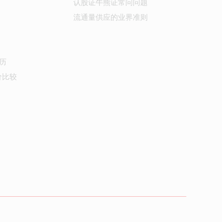
认股证牛熊证常问问题
流通量供应的业界准则
历
价比较