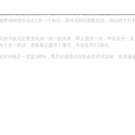
兑换比率越高，对指数的敏感度越低。牛熊证的换股比率各有不同，如换
。若换股比率为1:1，期指上升1点，恒指牛证理论上应上升$1。假设
兑换比率是较高的12000。如果两只恒指牛证目前的最低上落价位为0.
便能带动恒指牛证A上升一个价位，面牛证B则需要12点，所以对于
证的升跌与正股变化成一对一的关系，即正股升一元，牛证会升一元
为十兑一的话，意味着正股升１港元，牛证会升0.1港元。
证对冲值不一定是100%，而且价值跳动有机会受供求影响，投资者