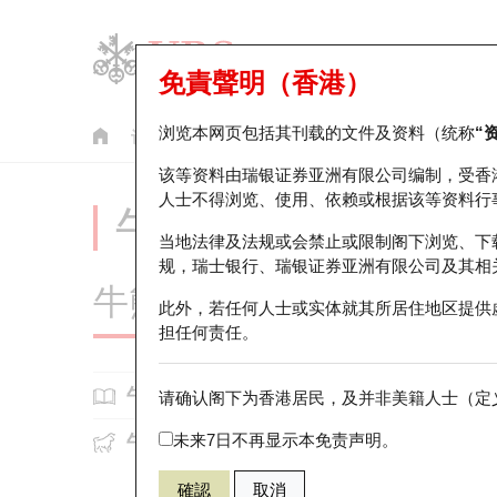
免責聲明（香港）
浏览本网页包括其刊载的文件及资料（统称
“
认股证
牛熊证
美股指数产品
轮证市场统计
该等资料由瑞银证券亚洲有限公司编制，受香
人士不得浏览、使用、依赖或根据该等资料行
牛熊证投资者教育 -
当地法律及法规或会禁止或限制阁下浏览、下
规，瑞士银行、瑞银证券亚洲有限公司及其相
牛熊证知多啲
此外，若任何人士或实体就其所居住地区提供
担任何责任。
牛熊
牛熊证基本知识
请确认阁下为香港居民，及并非美籍人士（定义
牛熊证运作
未来7日不再显示本免责声明。
什么是牛熊证?
牛熊证的
牛熊证的价格跳动计算
为何投资牛熊证?
確認
取消