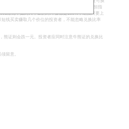
股比率为10000的牛熊证，即每10000份牛熊证可换
有两只恒指牛证，恒指牛证A的兑换比率为10000，恒指
001港元，如两只牛证的对冲值都是100%，期指只要上
打算短线买卖赚取几个价位的投资者，不能忽略兑换比率
，熊证则会跌一元。投资者应同时注意牛熊证的兑换比
必须留意。