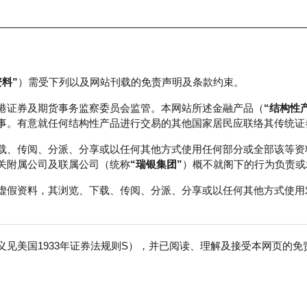
资料”
）需受下列以及网站刊载的免责声明及条款约束。
正股数据及市场统计
瑞银轮证教室
港证券及期货事务监察委员会监管。本网站所述金融产品（
“结构性
事。有意就任何结构性产品进行交易的其他国家居民应联络其传统证
 牛熊证运作 (1)
载、传阅、分派、分享或以任何其他方式使用任何部分或全部该等资
关附属公司及联属公司（统称
“瑞银集团”
）概不就阁下的行为负责或
虚假资料，其浏览、下载、传阅、分派、分享或以任何其他方式使用
证的价格跳动计算
见美国1933年证券法规则S），并已阅读、理解及接受本网页的
免
价格跳动跟兑换比率有莫大关系。以恒指牛熊证为例，兑换比率会决