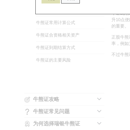
个价位。
1份指数
影响牛熊证价格的因素
认股证与牛熊证的比较
牛证B的
升10点
牛熊证常用计算公式
N类和R类牛熊证
的重要。
牛熊证合资格相关资产
如何识别牛熊证上市编号
正股牛熊
率，例如
牛熊证到期结算方式
如何买卖牛熊证
不过牛熊
牛熊证的主要风险
收回价和行使价
牛熊证的财务费用
牛熊证的基本条款及术语
牛熊证攻略
牛熊证常见问题
牛熊证的选择要点
为何选择瑞银牛熊证
牛熊证的主要风险
运用牛熊证为持货对冲