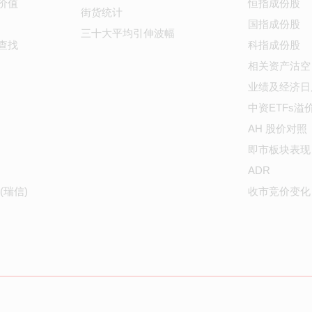
价值
恒指成份股
街货统计
国指成份股
三十大平均引伸波幅
查找
科指成份股
相关资产沽空
业绩及经济日
中资ETFs溢
AH 股价对照
即市板块表现
ADR
(瑞信)
收市竞价变化