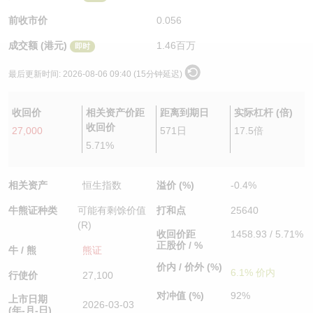
认股证/牛熊证日志
牛熊证到期结算价查找
中资ETFs溢价比较
前收市价
0.056
成交额 (港元)
1.46百万
即时
认股证文件及公告
牛熊证分析仪
AH 股价对照
最后更新时间:
2026-08-06 09:40 (15分钟延迟)
认股证文件及公告 (瑞信)
牛熊证速算机
即市板块表现
收回价
相关资产价距
距离到期日
实际杠杆 (倍)
牛熊证文件及公告
ADR
收回价
27,000
571日
17.5倍
5.71%
牛熊证文件及公告 (瑞信)
收市竞价变化
相关资产
恒生指数
溢价 (%)
-0.4%
牛熊证种类
可能有剩馀价值
打和点
25640
(R)
收回价距
1458.93 / 5.71%
正股价 / %
牛 / 熊
熊证
价内 / 价外 (%)
6.1% 价内
行使价
27,100
对冲值 (%)
92%
上市日期
2026-03-03
(年-月-日)