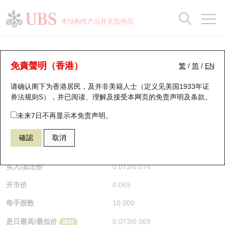
正股数据及市场统计
认股证分析仪
牛熊证分析仪
轮证市场统计
港股通资金流
瑞银轮证教室
认股证
牛熊证
本结构性产品并无抵押品
认股证搜寻
表现
图搜牛熊
表现
十大成交
港股通资金流
十大成交
瑞银轮证教室
牛熊证分析仪
瑞银认股证一览
街货统计
街货统计
十大升幅/跌幅
正股分析仪
持股比重
每月轮证大市专题
牛熊全景快搜
免責聲明（香港）
繁
/
简
/
EN
表现
街货统计
比较
请确认阁下为香港居民，及并非美籍人士（定义见美国1933年证
新发行瑞银认股证
比较
牛熊证搜寻
比较
十大认股证成交分布
二十大活跃股份
显示所有持股比重
轮证专栏
券法规则S），并已阅读、理解及接受本网页的
免责声明及条款
。
即将到期认股证
牛熊证街货分布图
十天股证占大市成交
恒指成份股
讲座及教育短片
67172 瑞银
熊证
未来7日不再显示本免责声明。
HSI 恒生指数
確認
取消
认股证到期结算价查找
正股牛熊证列表
资金流
国指成份股
认股证投资者教育
$0.073
0.017
(+30.36%)
即时
认股证分析仪
新发行瑞银牛熊证
街货统计
科指成份股
牛熊证投资者教育
买入/卖出价
0.073
/
0.074
开市价
0.069
认股证速算机
已收回牛熊证剩余价值
三十大平均引伸波幅
相关资产沽空
认股证牛熊证常问问题
每手股数
10,000
引伸波幅比较图
即将到期牛熊证
业绩及经济日历
是日最高/最低价
0.073
/
0.069
即时