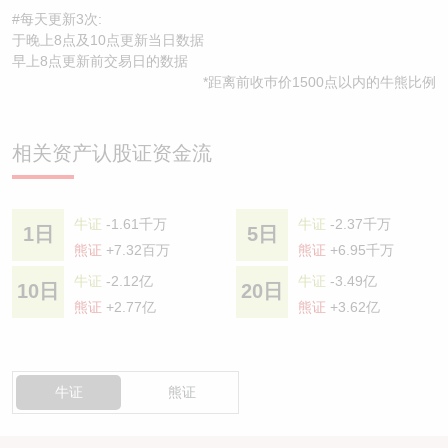
#每天更新3次:
于晚上8点及10点更新当日数据
早上8点更新前交易日的数据
*距离前收巿价1500点以内的牛熊比例
相关资产认股证资金流
牛证
-1.61千万
牛证
-2.37千万
1日
5日
熊证
+7.32百万
熊证
+6.95千万
牛证
-2.12亿
牛证
-3.49亿
10日
20日
熊证
+2.77亿
熊证
+3.62亿
牛证
熊证