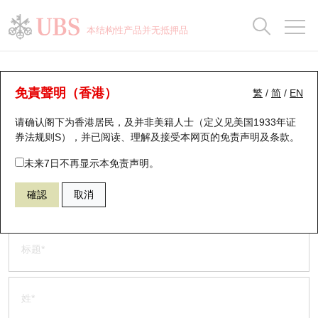
正股数据及市场统计
认股证分析仪
牛熊证分析仪
轮证市场统计
港股通资金流
瑞银轮证教室
认股证
牛熊证
本结构性产品并无抵押品
认股证搜寻
表现
图搜牛熊
表现
十大成交
港股通资金流
十大成交
瑞银轮证教室
联系我们
瑞银认股证一览
街货统计
街货统计
十大升幅/跌幅
正股分析仪
持股比重
每月轮证大市专题
牛熊全景快搜
免責聲明（香港）
繁
/
简
/
EN
如果您有任何问题或希望收到有关瑞银香港认股证的更多信息，请致
请确认阁下为香港居民，及并非美籍人士（定义见美国1933年证
新发行瑞银认股证
比较
牛熊证搜寻
比较
十大认股证成交分布
二十大活跃股份
显示所有持股比重
轮证专栏
电或使用下面的表格与我们联系。
券法规则S），并已阅读、理解及接受本网页的
免责声明及条款
。
即将到期认股证
牛熊证街货分布图
十天股证占大市成交
恒指成份股
讲座及教育短片
电话 +852 2971 6668
未来7日不再显示本免责声明。
请通过以下表格，提交您的意见。
確認
取消
认股证到期结算价查找
正股牛熊证列表
资金流
国指成份股
认股证投资者教育
认股证分析仪
新发行瑞银牛熊证
街货统计
科指成份股
牛熊证投资者教育
认股证速算机
已收回牛熊证剩余价值
三十大平均引伸波幅
相关资产沽空
认股证牛熊证常问问题
引伸波幅比较图
即将到期牛熊证
业绩及经济日历