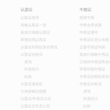
认股证
牛熊证
认股证搜寻
图搜牛熊
瑞银认股证一览
牛熊全景快搜
新发行瑞银认股证
牛熊证搜寻
即将到期认股证
牛熊证街货分布图
认股证到期结算价查找
正股牛熊证列表
认股证分析仪
新发行瑞银牛熊证
表现
已收回牛熊证剩余
街货统计
即将到期牛熊证
比较
牛熊证到期结算价
认股证速算机
牛熊证分析仪
引伸波幅比较图
表现
认股证/牛熊证日志
街货统计
认股证文件及公告
比较