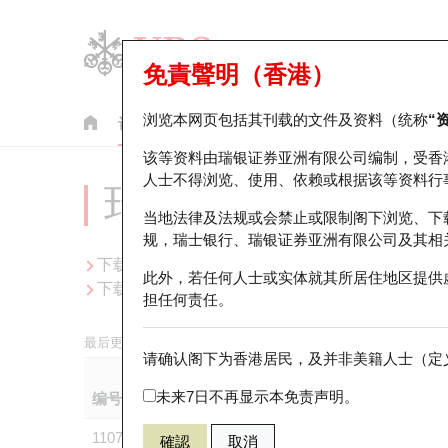
免責聲明（香港）
浏览本网页包括其刊载的文件及资料（统称
“
认股证
牛熊证
美股指数产品
轮证市场统计
该等资料由瑞银证券亚洲有限公司编制，受香
人士不得浏览、使用、依赖或根据该等资料行
瑞银认股证一览
当地法律及法规或会禁止或限制阁下浏览、下
规，瑞士银行、瑞银证券亚洲有限公司及其相
下载 基本上市文件。
此外，若任何人士或实体就其所居住地区提供
下载 补充上市文件。
担任何责任。
最后更新时间:
2026-08-06 13:35
(15分锺延迟)
请确认阁下为香港居民，及并非美籍人士（定义
未来7日不再显示本免责声明。
编号
相关资产
种类
行使价
到
11071
N225
认购
65,000
202
確認
取消