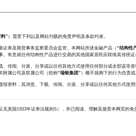
资料”
）需受下列以及网站刊载的免责声明及条款约束。
正股数据及市场统计
瑞银轮证教室
港证券及期货事务监察委员会监管。本网站所述金融产品（
“结构性
事。有意就任何结构性产品进行交易的其他国家居民应联络其传统证
载、传阅、分派、分享或以任何其他方式使用任何部分或全部该等资
关附属公司及联属公司（统称
“瑞银集团”
）概不就阁下的行为负责或
虚假资料，其浏览、下载、传阅、分派、分享或以任何其他方式使用
见美国1933年证券法规则S），并已阅读、理解及接受本网页的
免
期日
换股比率
实际杠杆
引伸波幅
对冲值
6-09-11
980
10.3
39.19%
55.02%