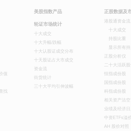
美股指数产品
正股数据及
港股通资金流
轮证市场统计
十大成交
十大成交
持股比重
十大升幅/跌幅
显示所有持
十大认股证成交分布
正股分析仪
十天股证占大市成交
二十大活跃股
资金流
价值
恒指成份股
街货统计
国指成份股
三十大平均引伸波幅
查找
科指成份股
相关资产沽空
业绩及经济日
中资ETFs溢
AH 股价对照