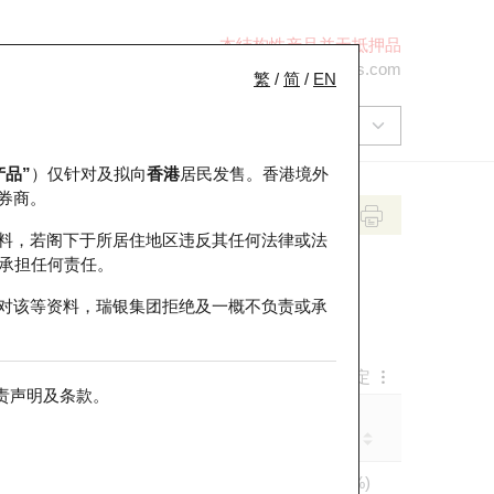
本结构性产品并无抵押品
+852 2971 6668
ol-hkwarrants@ubs.com
繁
/
简
/
EN
产品”
）仅针对及拟向
香港
居民发售。香港境外
券商。
料，若阁下于所居住地区违反其任何法律或法
承担任何责任。
对该等资料，瑞银集团拒绝及一概不负责或承
显示设定
责声明及条款
。
街货量
价内/价外
相关资产价格
(百万份/%)
0.8% 价内
65,523
0.06 (0.06%)