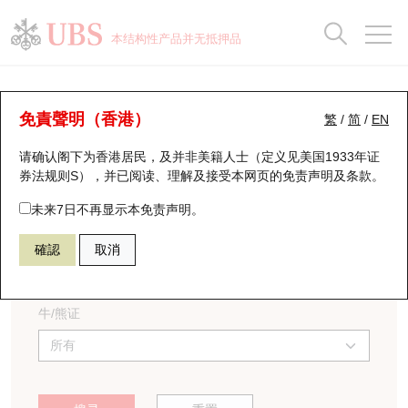
正股数据及市场统计
认股证分析仪
牛熊证分析仪
轮证市场统计
港股通资金流
瑞银轮证教室
认股证
牛熊证
本结构性产品并无抵押品
认股证搜寻
表现
图搜牛熊
表现
十大成交
港股通资金流
十大成交
瑞银轮证教室
牛熊证到期结算价查找
认股证
瑞银认股证一览
街货统计
街货统计
十大升幅/跌幅
正股分析仪
持股比重
每月轮证大市专题
牛熊全景快搜
免責聲明（香港）
繁
/
简
/
EN
请确认阁下为香港居民，及并非美籍人士（定义见美国1933年证
新发行瑞银认股证
比较
牛熊证搜寻
比较
十大认股证成交分布
二十大活跃股份
显示所有持股比重
轮证专栏
券法规则S），并已阅读、理解及接受本网页的
免责声明及条款
。
搜寻编号
即将到期认股证
牛熊证街货分布图
十天股证占大市成交
恒指成份股
讲座及教育短片
未来7日不再显示本免责声明。
相关资产
確認
取消
认股证到期结算价查找
正股牛熊证列表
资金流
国指成份股
认股证投资者教育
所有
认股证分析仪
新发行瑞银牛熊证
街货统计
科指成份股
牛熊证投资者教育
牛/熊证
认股证速算机
已收回牛熊证剩余价值
三十大平均引伸波幅
相关资产沽空
认股证牛熊证常问问题
引伸波幅比较图
即将到期牛熊证
业绩及经济日历