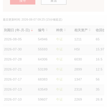
搜寻
重置
认股证/牛熊证日志
牛熊证到期结算价查找
中资ETFs溢价比较
认股证文件及公告
牛熊证分析仪
AH 股价对照
最后更新时间:
2026-08-07 09:25
(15分锺延迟)
到期日 (年-月-日)
编号
种类
相关资产
收回价
认股证文件及公告 (瑞信)
牛熊证速算机
即市板块表现
2026-08-05
54946
牛证
1211
65
牛熊证文件及公告
ADR
2026-07-30
55593
牛证
HSI
15,978
牛熊证文件及公告 (瑞信)
收市竞价变化
2026-07-28
64306
牛证
6030
16.5
2026-07-21
53199
牛证
2899
12.5
2026-07-17
68383
牛证
1347
56
2026-07-13
63549
牛证
2318
35
2026-07-10
59607
牛证
2269
26.8