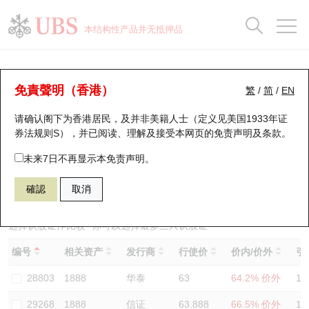
正股数据及市场统计
认股证分析仪
牛熊证分析仪
轮证市场统计
港股通资金流
瑞银轮证教室
认股证
牛熊证
本结构性产品并无抵押品
认股证搜寻
表现
图搜牛熊
表现
十大成交
港股通资金流
十大成交
瑞银轮证教室
认股证分析仪
瑞银认股证一览
街货统计
街货统计
十大升幅/跌幅
正股分析仪
持股比重
每月轮证大市专题
牛熊全景快搜
免責聲明（香港）
繁
/
简
/
EN
表现
街货统计
比较
请确认阁下为香港居民，及并非美籍人士（定义见美国1933年证
新发行瑞银认股证
比较
牛熊证搜寻
比较
十大认股证成交分布
二十大活跃股份
显示所有持股比重
轮证专栏
券法规则S），并已阅读、理解及接受本网页的
免责声明及条款
。
即将到期认股证
牛熊证街货分布图
十天股证占大市成交
恒指成份股
讲座及教育短片
29594 瑞银
认购
未来7日不再显示本免责声明。
1888 建滔积层板
確認
取消
认股证到期结算价查找
正股牛熊证列表
资金流
国指成份股
认股证投资者教育
认股证分析仪
新发行瑞银牛熊证
街货统计
科指成份股
牛熊证投资者教育
选择认股证作比较
*你可以选择最多
三
只认股证
编号
相关资产
发行商
行使价
价内/价外
引
认股证速算机
已收回牛熊证剩余价值
三十大平均引伸波幅
相关资产沽空
认股证牛熊证常问问题
28803
1888
华泰
63
64.2% 价外
12
引伸波幅比较图
即将到期牛熊证
业绩及经济日历
29268
1888
信证
63.888
66.5% 价外
11