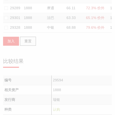
认股证/牛熊证日志
牛熊证到期结算价查找
中资ETFs溢价比较
29289
1888
摩通
66.11
72.3% 价外
11
29301
1888
法巴
63.33
65.1% 价外
11
认股证文件及公告
牛熊证分析仪
AH 股价对照
29328
1888
中银
68.88
79.6% 价外
12
认股证文件及公告 (瑞信)
牛熊证速算机
即市板块表现
加入
重置
牛熊证文件及公告
ADR
牛熊证文件及公告 (瑞信)
收市竞价变化
比较结果
编号
29594
相关资产
1888
发行商
瑞银
种类
认购