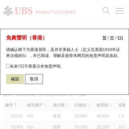
正股数据及市场统计
认股证分析仪
牛熊证分析仪
轮证市场统计
港股通资金流
瑞银轮证教室
认股证
牛熊证
本结构性产品并无抵押品
认股证搜寻
表现
图搜牛熊
表现
十大成交
港股通资金流
十大成交
瑞银轮证教室
牛熊证分析仪
瑞银认股证一览
街货统计
街货统计
十大升幅/跌幅
正股分析仪
持股比重
每月轮证大市专题
牛熊全景快搜
免責聲明（香港）
繁
/
简
/
EN
表现
街货统计
比较
请确认阁下为香港居民，及并非美籍人士（定义见美国1933年证
新发行瑞银认股证
比较
牛熊证搜寻
比较
十大认股证成交分布
二十大活跃股份
显示所有持股比重
轮证专栏
券法规则S），并已阅读、理解及接受本网页的
免责声明及条款
。
即将到期认股证
牛熊证街货分布图
十天股证占大市成交
恒指成份股
讲座及教育短片
62150 瑞银
熊证
未来7日不再显示本免责声明。
HSI 恒生指数
確認
取消
认股证到期结算价查找
正股牛熊证列表
资金流
国指成份股
认股证投资者教育
认股证分析仪
新发行瑞银牛熊证
街货统计
科指成份股
牛熊证投资者教育
选择牛熊证作比较 *你可以选择最多
三
只牛熊证
编号
相关资产
发行商
行使价
收回价
实际杠
认股证速算机
已收回牛熊证剩余价值
三十大平均引伸波幅
相关资产沽空
认股证牛熊证常问问题
62032
HSI
摩通
28,900
28,800
7.9
引伸波幅比较图
即将到期牛熊证
业绩及经济日历
63309
HSI
瑞银
28,300
28,200
10.2