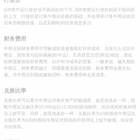
以R类牛证行使价设于收回价的下方, 而R类熊证行使价则设于收回价
的上方。行使价是计算牛熊证价格的基础，并会用来计算牛熊证收回
后有否剩馀价值，以及到期时的结算值是多少。
财务费用
牛熊证的财务费用可理解成投资者换取杠杆的成本。当发行人沽出牛
熊证，其性质与提供展融资(牛证)，又或借货沽空(熊证)相近，因此
轮商需要收取财务费用，以作对冲成本的需要。一般来说，越长期的
牛熊证，财务费用越大，而随着逐渐接近到期，财务费用会逐步扣
减。当牛熊证到期或被收回时，财务费用将会变成零。
兑换比率
兑换比率可以看为牛熊证对相关资产的敏感度，如其他条款一样，指
数牛熊证兑换比率10,000会比12,000的跳动较快，但后者的价格则理
论上较平宜。同样，如其他条款一样，兑换比率为10的股份牛熊证比
兑换比率为100的股份牛熊证对股份的升跌理论上较为敏感，但证价
亦会较高。