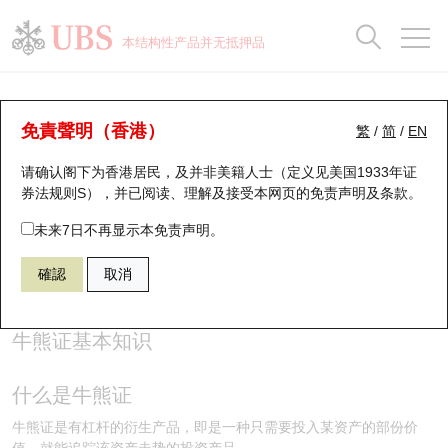
正股数据及市场统计
认股证分析仪
牛熊证分析仪
轮证市场统计
港股通资金流
瑞银轮证教室
认股证
牛熊证
本结构性产品并无抵押品
认股证搜寻
表现
图搜牛熊
表现
十大成交
港股通资金流
十大成交
瑞银轮证教室
牛熊证投资者教育 - 牛熊证基本知识
瑞银认股证一览
街货统计
街货统计
十大升幅/跌幅
正股分析仪
持股比重
每月轮证大市专题
牛熊全景快搜
免責聲明（香港）
繁
/
简
/
EN
(4)
请确认阁下为香港居民，及并非美籍人士（定义见美国1933年证
新发行瑞银认股证
比较
牛熊证搜寻
比较
十大认股证成交分布
二十大活跃股份
显示所有持股比重
轮证专栏
券法规则S），并已阅读、理解及接受本网页的
免责声明及条款
。
牛熊证知多啲
即将到期认股证
牛熊证街货分布图
十天股证占大市成交
恒指成份股
讲座及教育短片
未来7日不再显示本免责声明。
確認
取消
认股证到期结算价查找
正股牛熊证列表
资金流
国指成份股
认股证投资者教育
认股证分析仪
新发行瑞银牛熊证
街货统计
科指成份股
牛熊证投资者教育
牛熊证基本知识
认股证速算机
已收回牛熊证剩余价值
三十大平均引伸波幅
相关资产沽空
认股证牛熊证常问问题
什么是牛熊证
引伸波幅比较图
即将到期牛熊证
业绩及经济日历
牛熊证是有杠杆的衍生产品，即是一种只需要投入某资产的部份价