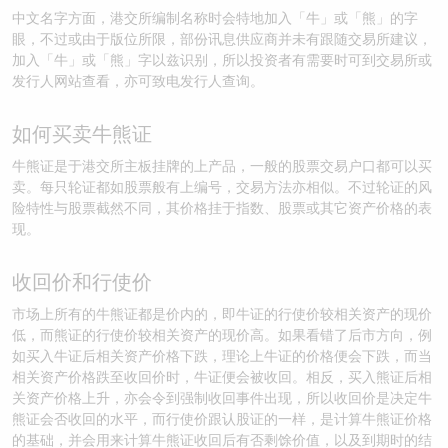
中文名字方面，港交所编制名称时会特地加入「牛」或「熊」的字
眼，不过或由于版位所限，部份讯息供应商并未有跟随交易所建议，
加入「牛」或「熊」字以兹识别，所以投资者有需要时可到交易所或
发行人网站查看，亦可致电发行人查询。
如何买卖牛熊证
牛熊证是于港交所主板挂牌的上产品，一般的股票交易户口都可以买
卖。每只轮证都如股票般有上编号，交易方法亦相似。不过轮证的风
险特性与股票截然不同，其价格挂于指数、股票或其它资产价格的表
现。
收回价和行使价
市场上所有的牛熊证都是价内的，即牛证的行使价较相关资产的现价
低，而熊证的行使价较相关资产的现价高。如果看错了后市方向，例
如买入牛证后相关资产价格下跌，理论上牛证的价格便会下跌，而当
相关资产价格跌至收回价时，牛证便会被收回。相反，买入熊证后相
关资产价格上升，亦会令到强制收回事件出现，所以收回价是决定牛
熊证会否收回的水平，而行使价跟认股证的一样，是计算牛熊证价格
的基础，并会用来计算牛熊证收回后有否剩馀价值，以及到期时的结