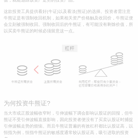
值，就能追踪该资产走势的投资产品。
认股证/牛熊证日志
牛熊证到期结算价查找
中资ETFs溢价比较
这款投资工具提供看好(牛证)以及看淡(熊证)的选择。投资者需注意
牛熊证是有强制收回机制，如果相关资产价格触及收回价，牛熊证便
认股证文件及公告
牛熊证分析仪
AH 股价对照
会立刻被强制收回。强制收回后的牛熊证，有可能没有剩馀价值，所
以买卖牛熊证的时候必须留意这一点。
认股证文件及公告 (瑞信)
牛熊证速算机
即市板块表现
牛熊证文件及公告
ADR
牛熊证文件及公告 (瑞信)
收市竞价变化
为何投资牛熊证?
当大市或正股波幅收窄时，引伸波幅下调会影响认股证的回报，但牛
熊证不受引伸波幅直接影响，因此投资者便没有了买卖认股证时捕捉
引伸波幅走势的烦恼。而且牛熊证普遍的有效杠杆都比认股证高，以
恒指为例，恒指牛熊证的敏感度通常较认股证高，吸引进取的投资