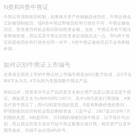
N类和R类牛熊证
牛熊证有强制收回机制，如果相关资产价格触及收回价，牛熊证便会
立刻被强制收回。现R类牛熊证即收回价和行使价不同，牛熊证被收
回后，投资者仍有机会取回部份投资金额，当然，牛熊证亦有可能没
有剩馀价值，所以买卖牛熊证的投资者必须留此这一点。而N类牛熊
证则是收回价和行使价在同一水平，N类牛熊证被收回后不会有剩馀
价值。
如何识别牛熊证上市编号
在香港交易所上市的牛熊证的上市编号都是由5位数字组成，以5字头
和6字头为主, 4字头则为美股指数牛熊证产品
除此以外，投资者亦可从产品的英文名称分辨产品是认股证还是牛熊
证。例如英文名为UB#HSIRC1807A，其中UB代表发行商瑞银，#便
是代表牛熊证了，而HSI则是恒指的意思，R是有剩馀价值的类别，
即强制收回后仍有机会取回剩馀资金，C是牛证，1807是2018年7月
到期的意思，A则是同年、月到期的瑞银恒指牛熊证，以字母作为识
别，而认股证的英文名亦可如牛熊证般看出发行商、相关资产以及年
期等条款，但就不会出现#的符号。