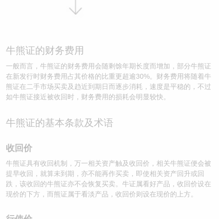
牛熊证的财务费用
一般而言，牛熊证的财务费用会随剩馀年期长度而增加，部分牛熊证
在新发行时财务费用占其价格的比重更超逾30%。财务费用将随着牛
熊证在二手市场买卖及趋近到期日而逐步消耗，速度是平稳的，不过
如牛熊证接近被收回时，财务费用的损耗会明显较快。
牛熊证的基本条款及术语
收回价
牛熊证具有收回机制，万一相关资产触及收回价，相关牛熊证便会被
提早收回，就算未到期，亦不能再作买卖，即使相关资产回升或回
跌，该收回的牛熊证亦不会恢复买卖。牛证属看好产品，收回价设在
现价的下方，而熊证属于看淡产品，收回价则设在现价的上方。
行使价