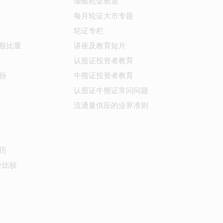
瑞银轮证教室
每月轮证大市专题
轮证专栏
股比重
讲座及教育短片
认股证投资者教育
份
牛熊证投资者教育
认股证牛熊证常问问题
流通量供应的业界准则
历
价比较