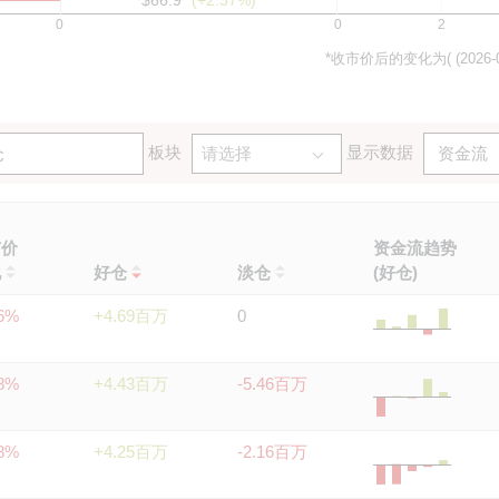
$66.9*
(+2.37%)
0
0
2
*收市价后的变化为( (
2026-
板块
显示数据
仓
请选择
市价
资金流
趋势
化
好仓
淡仓
(好仓)
56%
+4.69百万
0
08%
+4.43百万
-5.46百万
48%
+4.25百万
-2.16百万