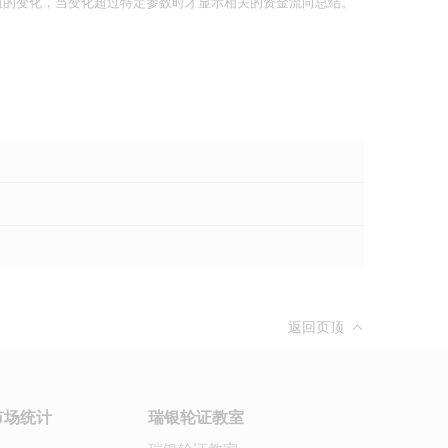
均值的变化，当变化超过特定参数时才显示相关的资金流向总结。
返回页顶
市场统计
瑞银轮证教室