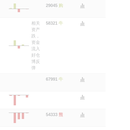
29045
购
相关
58321
牛
资产
跌，
资金
流入
好仓
博反
弹
67991
牛
54333
熊