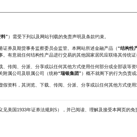
资料”
）需受下列以及网站刊载的免责声明及条款约束。
正股数据及市场统计
瑞银轮证教室
港证券及期货事务监察委员会监管。本网站所述金融产品（
“结构性
事。有意就任何结构性产品进行交易的其他国家居民应联络其传统证
载、传阅、分派、分享或以任何其他方式使用任何部分或全部该等资
关附属公司及联属公司（统称
“瑞银集团”
）概不就阁下的行为负责或
点丶投资者的情绪以及个别牛熊证的受欢迎程度等信息。牛熊证资金
虚假资料，其浏览、下载、传阅、分派、分享或以任何其他方式使用
向
认股证资金流向
牛熊证资金流向
好
见美国1933年证券法规则S），并已阅读、理解及接受本网页的
免
显示