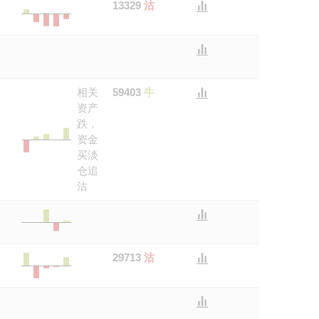
13329
沽
相关
59403
牛
资产
跌，
资金
买淡
仓追
沽
29713
沽