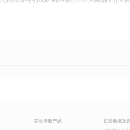
流向参考相关资产好仓(认购和牛证)及淡仓(认沽和熊证)对冲股数相对过往平
美股指数产品
正股数据及