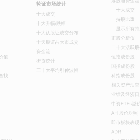
港股通资金流
轮证市场统计
十大成交
十大成交
持股比重
十大升幅/跌幅
显示所有持
十大认股证成交分布
正股分析仪
十天股证占大市成交
二十大活跃股
资金流
价值
恒指成份股
街货统计
国指成份股
三十大平均引伸波幅
查找
科指成份股
相关资产沽空
业绩及经济日
中资ETFs溢
AH 股价对照
即市板块表现
ADR