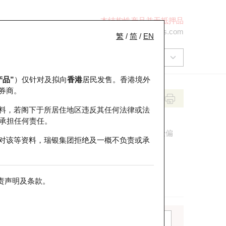
本结构性产品并无抵押品
+852 2971 6668
ol-hkwarrants@ubs.com
繁
/
简
/
EN
产品”
）仅针对及拟向
香港
居民发售。香港境外
券商。
料，若阁下于所居住地区违反其任何法律或法
承担任何责任。
流数据的变化往往能够反映市场的短期走势和风险偏
对该等资料，瑞银集团拒绝及一概不负责或承
仓资金流向
淡仓资金流向
责声明及条款
。
日数
板块
请选择