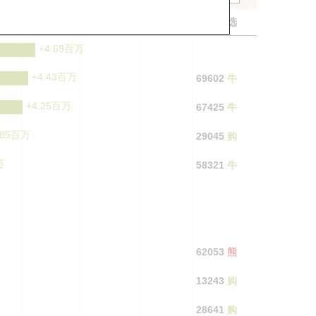
上日流入
瑞银精选
+4.69百万
+4.43百万
69602
牛
+4.25百万
67425
牛
.85百万
29045
购
万
58321
牛
62053
熊
13243
购
28641
购