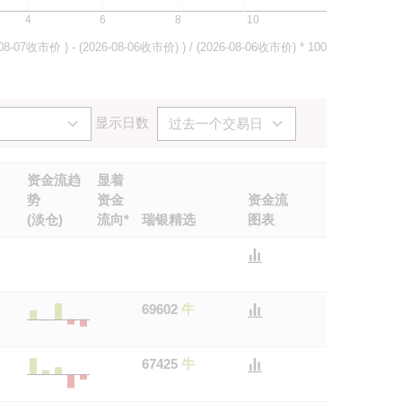
4
6
8
10
08-07
收市价 ) - (
2026-08-06
收市价) ) / (
2026-08-06
收市价) * 100
显示日数
资金流
趋
显着
势
资金
资金流
(淡仓)
流向*
瑞银精选
图表
69602
牛
67425
牛