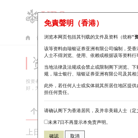
免責聲明（香港）
浏览本网页包括其刊载的文件及资料（统称
“
认股证
牛熊证
美股指数产品
轮证市场统计
该等资料由瑞银证券亚洲有限公司编制，受香
人士不得浏览、使用、依赖或根据该等资料行
资金流
当地法律及法规或会禁止或限制阁下浏览、下
规，瑞士银行、瑞银证券亚洲有限公司及其相
投资者可以透过观察和分析资金流数据，了解市场的热
此外，若任何人士或实体就其所居住地区提供
好，为投资者提供重要的参考依据。
担任何责任。
个股资金流向
指数与ETF资金流
请确认阁下为香港居民，及并非美籍人士（定义
未来7日不再显示本免责声明。
上日个股好仓及淡仓资金流 (港元)
確認
取消