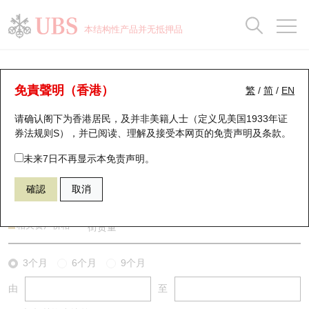
正股数据及市场统计
认股证分析仪
牛熊证分析仪
轮证市场统计
港股通资金流
瑞银轮证教室
认股证
牛熊证
本结构性产品并无抵押品
认股证搜寻
表现
图搜牛熊
表现
十大成交
港股通资金流
十大成交
瑞银轮证教室
牛熊证分析仪
瑞银认股证一览
街货统计
街货统计
十大升幅/跌幅
正股分析仪
持股比重
每月轮证大市专题
牛熊全景快搜
免責聲明（香港）
繁
/
简
/
EN
表现
街货统计
比较
请确认阁下为香港居民，及并非美籍人士（定义见美国1933年证
新发行瑞银认股证
比较
牛熊证搜寻
比较
十大认股证成交分布
二十大活跃股份
显示所有持股比重
轮证专栏
券法规则S），并已阅读、理解及接受本网页的
免责声明及条款
。
即将到期认股证
牛熊证街货分布图
十天股证占大市成交
恒指成份股
讲座及教育短片
55320 瑞银
熊证
未来7日不再显示本免责声明。
HSI 恒生指数
確認
取消
认股证到期结算价查找
正股牛熊证列表
资金流
国指成份股
认股证投资者教育
认股证分析仪
新发行瑞银牛熊证
街货统计
科指成份股
牛熊证投资者教育
相关资产价格
街货量
认股证速算机
已收回牛熊证剩余价值
三十大平均引伸波幅
相关资产沽空
认股证牛熊证常问问题
3个月
6个月
9个月
由
至
引伸波幅比较图
即将到期牛熊证
业绩及经济日历