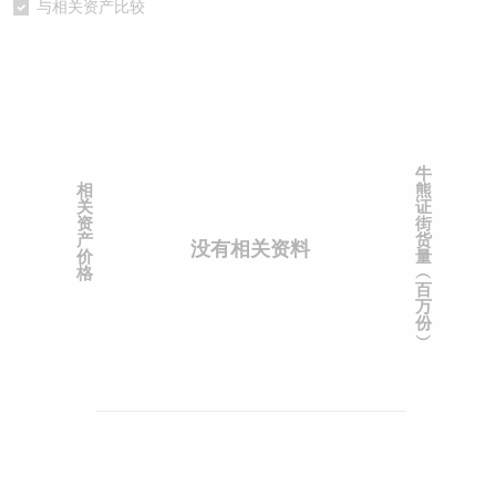
与相关资产比较
认股证/牛熊证日志
牛熊证到期结算价查找
中资ETFs溢价比较
认股证文件及公告
牛熊证分析仪
AH 股价对照
认股证文件及公告 (瑞信)
牛熊证速算机
即市板块表现
牛
相
熊
牛熊证文件及公告
ADR
关
证
资
街
产
货
没有相关资料
牛熊证文件及公告 (瑞信)
收市竞价变化
价
量
格
︵
百
万
份
︶