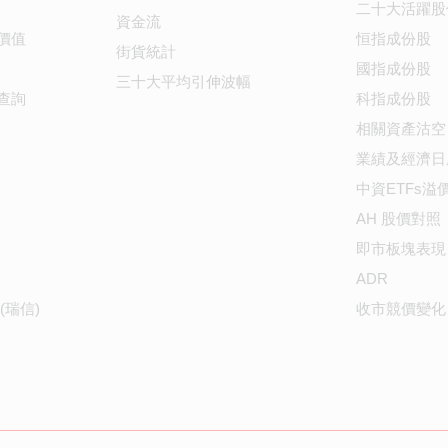
二十大活躍股
資金流
價值
恒指成份股
街貨統計
國指成份股
三十大平均引伸波幅
查詢
科指成份股
相關資產沽空
業績及經濟日
中資ETFs溢
AH 股價對照
即市板塊表現
ADR
(瑞信)
收市競價變化