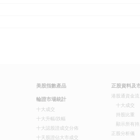
美股指數產品
正股資料及
港股通資金流
輪證市場統計
十大成交
十大成交
持股比重
十大升幅/跌幅
顯示所有持
十大認股證成交分佈
正股分析儀
十天股證佔大市成交