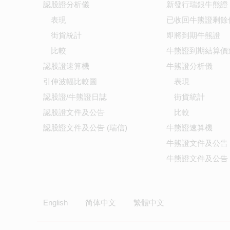
認股證分析儀
新發行瑞銀牛熊證
表現
已收回牛熊證剩餘
街貨統計
即將到期牛熊證
比較
牛熊證到期結算價
認股證速算機
牛熊證分析儀
引伸波幅比較圖
表現
認股證/牛熊證日誌
街貨統計
認股證文件及公告
比較
認股證文件及公告 (瑞信)
牛熊證速算機
牛熊證文件及公告
牛熊證文件及公告 
English
简体中文
繁體中文