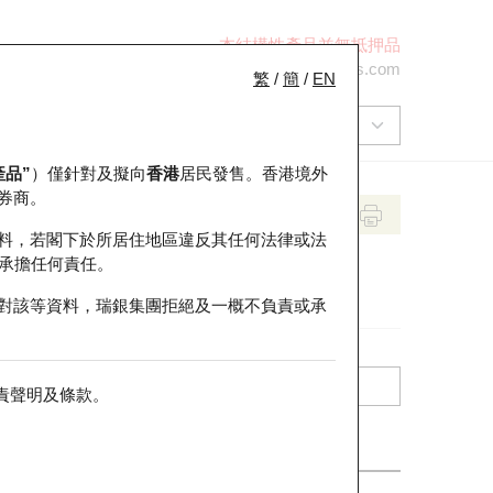
本結構性產品並無抵押品
+852 2971 6668
ol-hkwarrants@ubs.com
繁
/
簡
/
EN
產品”
）僅針對及擬向
香港
居民發售。香港境外
券商。
料，若閣下於所居住地區違反其任何法律或法
承擔任何責任。
對該等資料，瑞銀集團拒絕及一概不負責或承
責聲明及條款
。