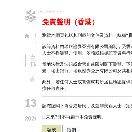
免責聲明（香港）
瀏覽本網頁包括其刊載的文件及資料（統稱
“
認股證
牛熊證
美股指數產品
輪證市場統計
該等資料由瑞銀證券亞洲有限公司編制，受香
人士不得瀏覽、使用、依賴或根據該等資料行
認股證分析儀
當地法律及法規或會禁止或限制閣下瀏覽、下
規，瑞士銀行、瑞銀證券亞洲有限公司及其相
表現
街貨統計
比較
此外，若任何人士或實體就其所居住地區提供
擔任何責任。
13417 瑞銀
認購
請確認閣下為香港居民，及並非美籍人士（定義
9961 攜程
未來7日不再顯示本免責聲明。
2026-08-07
0
相關資產價格
357.2
街貨量
確認
取消