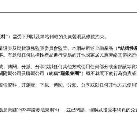
資料”
）需受下列以及網站刊載的免責聲明及條款約束。
正股資料及市場統計
瑞銀輪證教室
港證券及期貨事務監察委員會監管。本網站所述金融產品（
“結構性
事。有意就任何結構性產品進行交易的其他國家居民應聯絡其傳統證
載、傳閱、分派、分享或以任何其他方式使用任何部分或全部該等資
關附屬公司及聯屬公司（統稱
“瑞銀集團”
）概不就閣下的行為負責或
虛假資料，其瀏覽、下載、傳閱、分派、分享或以任何其他方式使用
見美國1933年證券法規則S），並已閱讀、理解及接受本網頁的
集團—Ｓ
免