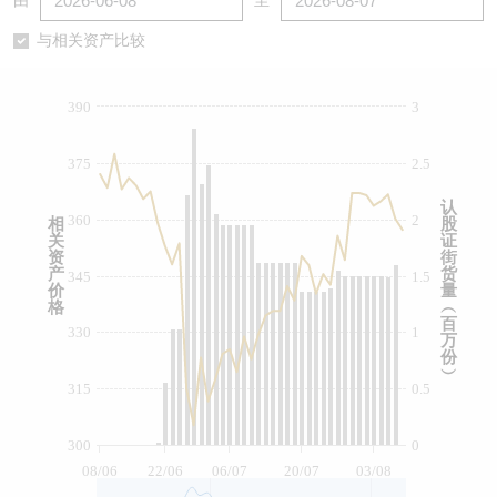
由
至
认股证/牛熊证日志
牛熊证到期结算价查找
中资ETFs溢价比较
与相关资产比较
认股证文件及公告
牛熊证分析仪
AH 股价对照
390
3
认股证文件及公告 (瑞信)
牛熊证速算机
即市板块表现
375
2.5
牛熊证文件及公告
ADR
认
360
2
相
股
关
证
牛熊证文件及公告 (瑞信)
收市竞价变化
资
街
产
货
345
1.5
价
量
格
︵
百
330
1
万
份
︶
315
0.5
300
0
08/06
22/06
06/07
20/07
03/08