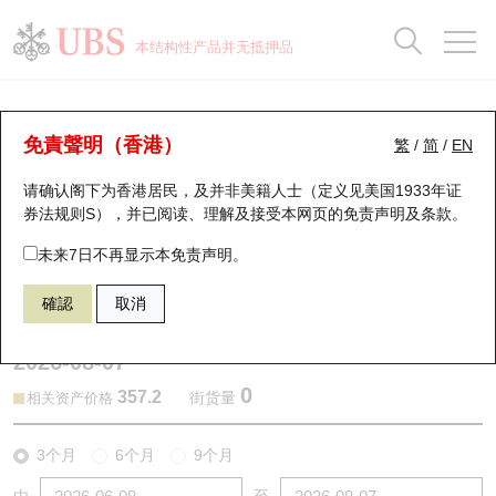
正股数据及市场统计
认股证分析仪
牛熊证分析仪
轮证市场统计
港股通资金流
瑞银轮证教室
认股证
牛熊证
本结构性产品并无抵押品
认股证搜寻
表现
图搜牛熊
表现
十大成交
港股通资金流
十大成交
瑞银轮证教室
认股证分析仪
瑞银认股证一览
街货统计
街货统计
十大升幅/跌幅
正股分析仪
持股比重
每月轮证大市专题
牛熊全景快搜
免責聲明（香港）
繁
/
简
/
EN
表现
街货统计
比较
请确认阁下为香港居民，及并非美籍人士（定义见美国1933年证
新发行瑞银认股证
比较
牛熊证搜寻
比较
十大认股证成交分布
二十大活跃股份
显示所有持股比重
轮证专栏
券法规则S），并已阅读、理解及接受本网页的
免责声明及条款
。
即将到期认股证
牛熊证街货分布图
十天股证占大市成交
恒指成份股
讲座及教育短片
13417 瑞银
认购
未来7日不再显示本免责声明。
9961 携程集团Ｓ
確認
取消
认股证到期结算价查找
正股牛熊证列表
资金流
国指成份股
认股证投资者教育
2026-08-07
认股证分析仪
新发行瑞银牛熊证
街货统计
科指成份股
牛熊证投资者教育
0
357.2
街货量
相关资产价格
认股证速算机
已收回牛熊证剩余价值
三十大平均引伸波幅
相关资产沽空
认股证牛熊证常问问题
3个月
6个月
9个月
引伸波幅比较图
即将到期牛熊证
业绩及经济日历