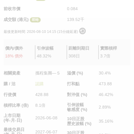
認股證/牛熊證日誌
牛熊證到期結算價查詢
中資ETFs溢價比較
前收市價
0.084
成交額 (港元)
139.52千
即時
認股證文件及公告
牛熊證分析儀
AH 股價對照
最後更新時間:
2026-08-10 14:15 (15分鐘延遲)
認股證文件及公告 (瑞信)
牛熊證速算機
即市板塊表現
價內/價外
引伸波幅
距離到期日
實際槓桿
牛熊證文件及公告
ADR
18% 價外
48.32%
308日
3.7倍
牛熊證文件及公告 (瑞信)
收市競價變化
相關資產
攜程集團—Ｓ
溢價 (%)
30.4%
購 / 沽
認購
打和點
473.88
行使價
428.88
對沖值 (%)
46.42%
引伸波幅
槓桿比率 (倍)
8.1倍
2.89%
敏感度 (%)
上市日期
2026-06-08
10日正股
(年-月-日)
35.16%
歷史波幅 (%)
最後交易日
2027-06-07
30日正股