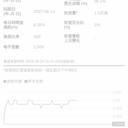
(年-月-日)
36.5%
歷史波幅 (%)
到期日
2027-06-14
街貨量
*
1.6百萬
(年-月-日)
每日時間值
街貨百分比
0.35%
2%
損耗(%)
(%)
街貨量較
換股比率
500
-
上日變化
每手股數
2,500
最後更新時間: 2026-08-10 14:15 (15分鐘延遲)
*
街貨統計最後更新為前一個交易日下午4時正
前收市價
即市走勢
0.092
0.09
0.088
0.086
0.084
0.084