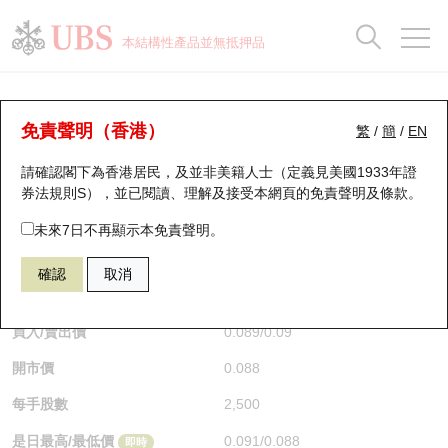
正股資料及市場統計
認股證分析儀
牛熊證分析儀
輪證市場統計
港股通資金流
瑞銀輪證教室
認股證
牛熊證
本結構性產品並無抵押品
認股證搜尋
表現
圖搜牛熊
表現
十大成交
港股通資金流
十大成交
瑞銀輪證教室
認股證分析儀
瑞銀認股證一覽
街貨統計
街貨統計
十大升幅/跌幅
正股分析儀
持股比重
每月輪證大市專題
牛熊全景快搜
免責聲明（香港）
繁
/
簡
/
EN
表現
街貨統計
比較
請確認閣下為香港居民，及並非美籍人士（定義見美國1933年證
新發行瑞銀認股證
比較
牛熊證搜尋
比較
十大認股證成交分佈
二十大活躍股份
顯示所有持股比重
輪證專欄
券法規則S），並已閱讀、理解及接受本網頁的
免責聲明及條款
。
即將到期認股證
牛熊證街貨分佈圖
十天股證佔大市成交
恒指成份股
講座及教育短片
13417 瑞銀
認購
未來7日不再顯示本免責聲明。
9961 攜程集團—Ｓ
確認
取消
認股證到期結算價查詢
正股牛熊證列表
資金流
國指成份股
認股證投資者教育
$0.09
0.006
(+7.14%)
即時
認股證分析儀
新發行瑞銀牛熊證
街貨統計
科指成份股
牛熊證投資者教育
買入/賣出價
0.089
/
0.09
開市價
0.088
認股證速算機
已收回牛熊證剩餘價值
三十大平均引伸波幅
相關資產沽空
認股證牛熊證常問問題
每手股數
2,500
引伸波幅比較圖
即將到期牛熊證
業績及經濟日曆
是日最高/最低價
0.091
/
0.088
即時