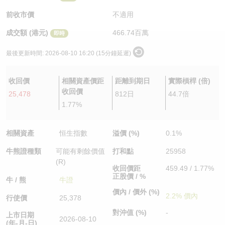
認股證/牛熊證日誌
牛熊證到期結算價查詢
中資ETFs溢價比較
前收市價
不適用
成交額 (港元)
466.74百萬
即時
認股證文件及公告
牛熊證分析儀
AH 股價對照
最後更新時間:
2026-08-10 16:20 (15分鐘延遲)
認股證文件及公告 (瑞信)
牛熊證速算機
即市板塊表現
收回價
相關資產價距
距離到期日
實際槓桿 (倍)
牛熊證文件及公告
ADR
收回價
25,478
812日
44.7倍
1.77%
牛熊證文件及公告 (瑞信)
收市競價變化
相關資產
恒生指數
溢價 (%)
0.1%
牛熊證種類
可能有剩餘價值
打和點
25958
(R)
收回價距
459.49 / 1.77%
正股價 / %
牛 / 熊
牛證
價內 / 價外 (%)
2.2% 價內
行使價
25,378
對沖值 (%)
-
上市日期
2026-08-10
(年-月-日)