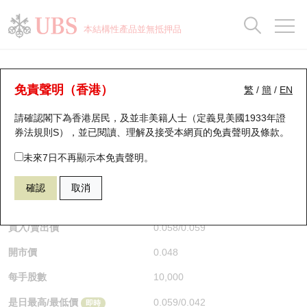
正股資料及市場統計
認股證分析儀
牛熊證分析儀
輪證市場統計
港股通資金流
瑞銀輪證教室
認股證
牛熊證
本結構性產品並無抵押品
認股證搜尋
表現
圖搜牛熊
表現
十大成交
港股通資金流
十大成交
瑞銀輪證教室
牛熊證分析儀
瑞銀認股證一覽
街貨統計
街貨統計
十大升幅/跌幅
正股分析儀
持股比重
每月輪證大市專題
牛熊全景快搜
免責聲明（香港）
繁
/
簡
/
EN
表現
街貨統計
比較
請確認閣下為香港居民，及並非美籍人士（定義見美國1933年證
新發行瑞銀認股證
比較
牛熊證搜尋
比較
十大認股證成交分佈
二十大活躍股份
顯示所有持股比重
輪證專欄
券法規則S），並已閱讀、理解及接受本網頁的
免責聲明及條款
。
即將到期認股證
牛熊證街貨分佈圖
十天股證佔大市成交
恒指成份股
講座及教育短片
55819 瑞銀
牛證
未來7日不再顯示本免責聲明。
HSI 恒生指數
確認
取消
認股證到期結算價查詢
正股牛熊證列表
資金流
國指成份股
認股證投資者教育
$0.058
即時
認股證分析儀
新發行瑞銀牛熊證
街貨統計
科指成份股
牛熊證投資者教育
買入/賣出價
0.058
/
0.059
開市價
0.048
認股證速算機
已收回牛熊證剩餘價值
三十大平均引伸波幅
相關資產沽空
認股證牛熊證常問問題
每手股數
10,000
引伸波幅比較圖
即將到期牛熊證
業績及經濟日曆
是日最高/最低價
0.059
/
0.042
即時