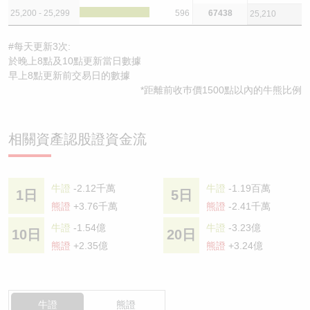
25,200 - 25,299
596
67438
25,210
#每天更新3次:
於晚上8點及10點更新當日數據
早上8點更新前交易日的數據
*距離前收巿價1500點以內的牛熊比例
相關資產認股證資金流
牛證
-2.12千萬
牛證
-1.19百萬
1日
5日
熊證
+3.76千萬
熊證
-2.41千萬
牛證
-1.54億
牛證
-3.23億
10日
20日
熊證
+2.35億
熊證
+3.24億
牛證
熊證