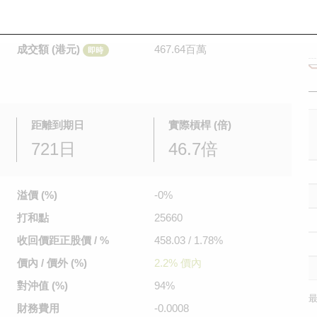
是日最高/最低價
0.056
/
0.03
即時
前收市價
0.038
成交額 (港元)
467.64百萬
即時
距離到期日
實際槓桿 (倍)
721日
46.7倍
溢價 (%)
-0%
打和點
25660
收回價距
正股價 / %
458.03 / 1.78%
價內 / 價外 (%)
2.2% 價內
對沖值 (%)
94%
最
財務費用
-0.0008