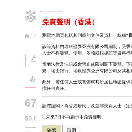
免責聲明（香港）
瀏覽本網頁包括其刊載的文件及資料（統稱
“
認股證
牛熊證
美股指數產品
輪證市場統計
該等資料由瑞銀證券亞洲有限公司編制，受香
人士不得瀏覽、使用、依賴或根據該等資料行
牛熊證分析儀
當地法律及法規或會禁止或限制閣下瀏覽、下
規，瑞士銀行、瑞銀證券亞洲有限公司及其相
表現
街貨統計
比較
此外，若任何人士或實體就其所居住地區提供
擔任何責任。
67438 瑞銀
牛證
請確認閣下為香港居民，及並非美籍人士（定義
HSI 恒生指
未來7日不再顯示本免責聲明。
$0.055
0.017
(+44.74%)
即時
確認
取消