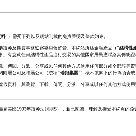
資料”
）需受下列以及網站刊載的免責聲明及條款約束。
正股資料及市場統計
瑞銀輪證教室
港證券及期貨事務監察委員會監管。本網站所述金融產品（
“結構性
事。有意就任何結構性產品進行交易的其他國家居民應聯絡其傳統證
載、傳閱、分派、分享或以任何其他方式使用任何部分或全部該等資
關附屬公司及聯屬公司（統稱
“瑞銀集團”
）概不就閣下的行為負責或
虛假資料，其瀏覽、下載、傳閱、分派、分享或以任何其他方式使用
見美國1933年證券法規則S），並已閱讀、理解及接受本網頁的
數
免