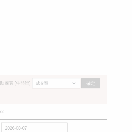
助圖表 (牛熊證)
確定
72