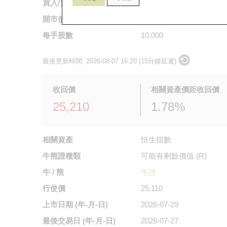
買入/賣出價
0.054
/
0.055
開市價
0.039
每手股數
10,000
最後更新時間:
2026-08-07 16:20 (15分鐘延遲)
收回價
相關資產價距收回價
25,210
1.78%
相關資產
恒生指數
牛熊證種類
可能有剩餘價值 (R)
牛 / 熊
牛證
行使價
25,110
上市日期
(年-月-日)
2026-07-29
最後交易日
(年-月-日)
2028-07-27