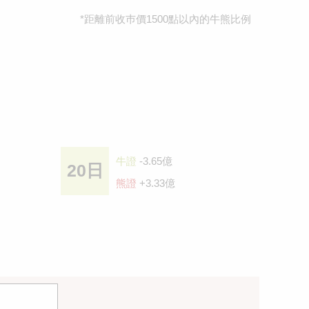
*距離前收巿價1500點以內的牛熊比例
牛證
-3.65億
20日
熊證
+3.33億