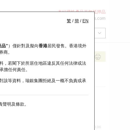
本結構性產品並無抵押品
+852 2971 6668
ol-hkwarrants@ubs.com
繁
/
簡
/
EN
產品”
）僅針對及擬向
香港
居民發售。香港境外
券商。
料，若閣下於所居住地區違反其任何法律或法
承擔任何責任。
對該等資料，瑞銀集團拒絕及一概不負責或承
責聲明及條款
。
前收市價
即市走勢
0.06