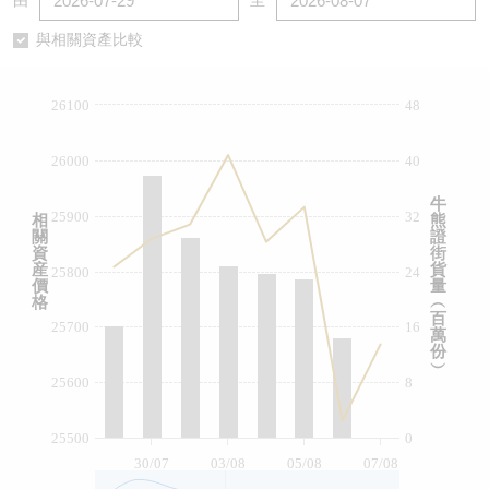
由
至
認股證/牛熊證日誌
牛熊證到期結算價查詢
中資ETFs溢價比較
與相關資產比較
認股證文件及公告
牛熊證分析儀
AH 股價對照
26100
48
認股證文件及公告 (瑞信)
牛熊證速算機
即市板塊表現
26000
40
牛熊證文件及公告
ADR
牛
25900
32
相
熊
關
證
牛熊證文件及公告 (瑞信)
收市競價變化
資
街
産
貨
25800
24
價
量
格
︵
百
25700
16
萬
份
︶
25600
8
25500
0
30/07
03/08
05/08
07/08