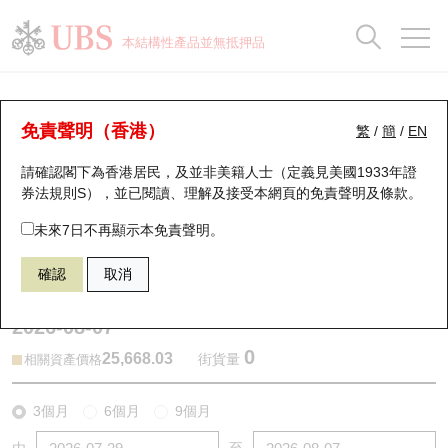
正股資料及市場統計
認股證分析儀
牛熊證分析儀
輪證市場統計
港股通資金流
瑞銀輪證教室
認股證
牛熊證
本結構性產品並無抵押品
認股證搜尋
表現
圖搜牛熊
表現
十大成交
港股通資金流
十大成交
瑞銀輪證教室
牛熊證分析儀
瑞銀認股證一覽
街貨統計
街貨統計
十大升幅/跌幅
正股分析儀
持股比重
每月輪證大市專題
牛熊全景快搜
免責聲明（香港）
繁
/
簡
/
EN
表現
街貨統計
比較
請確認閣下為香港居民，及並非美籍人士（定義見美國1933年證
新發行瑞銀認股證
比較
牛熊證搜尋
比較
十大認股證成交分佈
二十大活躍股份
顯示所有持股比重
輪證專欄
券法規則S），並已閱讀、理解及接受本網頁的
免責聲明及條款
。
即將到期認股證
牛熊證街貨分佈圖
十天股證佔大市成交
恒指成份股
講座及教育短片
67438 瑞銀
牛證
未來7日不再顯示本免責聲明。
HSI 恒生指數
確認
取消
認股證到期結算價查詢
正股牛熊證列表
資金流
國指成份股
認股證投資者教育
2026-08-07
認股證分析儀
新發行瑞銀牛熊證
街貨統計
科指成份股
牛熊證投資者教育
0
25,668.03
街貨量
相關資產價格
認股證速算機
已收回牛熊證剩餘價值
三十大平均引伸波幅
相關資產沽空
認股證牛熊證常問問題
3個月
6個月
9個月
引伸波幅比較圖
即將到期牛熊證
業績及經濟日曆