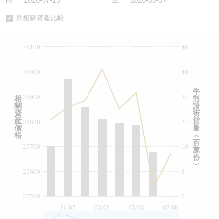
由
至
認股證/牛熊證日誌
牛熊證到期結算價查詢
中資ETFs溢價比較
與相關資產比較
認股證文件及公告
牛熊證分析儀
AH 股價對照
26100
48
認股證文件及公告 (瑞信)
牛熊證速算機
即市板塊表現
26000
40
牛熊證文件及公告
ADR
牛
25900
32
相
熊
關
證
牛熊證文件及公告 (瑞信)
收市競價變化
資
街
産
貨
25800
24
價
量
格
︵
百
25700
16
萬
份
︶
25600
8
25500
0
30/07
03/08
05/08
07/08