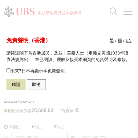
正股資料及市場統計
認股證分析儀
牛熊證分析儀
輪證市場統計
港股通資金流
瑞銀輪證教室
認股證
牛熊證
本結構性產品並無抵押品
認股證搜尋
表現
圖搜牛熊
表現
十大成交
港股通資金流
十大成交
瑞銀輪證教室
牛熊證分析儀
瑞銀認股證一覽
街貨統計
街貨統計
十大升幅/跌幅
正股分析儀
持股比重
每月輪證大市專題
牛熊全景快搜
免責聲明（香港）
繁
/
簡
/
EN
表現
街貨統計
比較
請確認閣下為香港居民，及並非美籍人士（定義見美國1933年證
新發行瑞銀認股證
比較
牛熊證搜尋
比較
十大認股證成交分佈
二十大活躍股份
顯示所有持股比重
輪證專欄
券法規則S），並已閱讀、理解及接受本網頁的
免責聲明及條款
。
即將到期認股證
牛熊證街貨分佈圖
十天股證佔大市成交
恒指成份股
講座及教育短片
67438 瑞銀
牛證
未來7日不再顯示本免責聲明。
HSI 恒生指數
確認
取消
認股證到期結算價查詢
正股牛熊證列表
資金流
國指成份股
認股證投資者教育
2026-08-07
認股證分析儀
新發行瑞銀牛熊證
街貨統計
科指成份股
牛熊證投資者教育
0
25,668.03
街貨量
相關資產價格
認股證速算機
已收回牛熊證剩餘價值
三十大平均引伸波幅
相關資產沽空
認股證牛熊證常問問題
3個月
6個月
9個月
引伸波幅比較圖
即將到期牛熊證
業績及經濟日曆