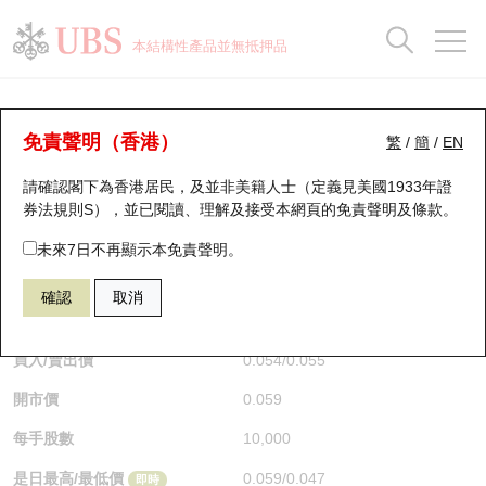
正股資料及市場統計
認股證分析儀
牛熊證分析儀
輪證市場統計
港股通資金流
瑞銀輪證教室
認股證
牛熊證
本結構性產品並無抵押品
認股證搜尋
表現
圖搜牛熊
表現
十大成交
港股通資金流
十大成交
瑞銀輪證教室
牛熊證分析儀
瑞銀認股證一覽
街貨統計
街貨統計
十大升幅/跌幅
正股分析儀
持股比重
每月輪證大市專題
牛熊全景快搜
免責聲明（香港）
繁
/
簡
/
EN
表現
街貨統計
比較
請確認閣下為香港居民，及並非美籍人士（定義見美國1933年證
新發行瑞銀認股證
比較
牛熊證搜尋
比較
十大認股證成交分佈
二十大活躍股份
顯示所有持股比重
輪證專欄
券法規則S），並已閱讀、理解及接受本網頁的
免責聲明及條款
。
即將到期認股證
牛熊證街貨分佈圖
十天股證佔大市成交
恒指成份股
講座及教育短片
67440 瑞銀
牛證
未來7日不再顯示本免責聲明。
HSI 恒生指數
確認
取消
認股證到期結算價查詢
正股牛熊證列表
資金流
國指成份股
認股證投資者教育
$0.055
0.043
(-43.88%)
即時
認股證分析儀
新發行瑞銀牛熊證
街貨統計
科指成份股
牛熊證投資者教育
買入/賣出價
0.054
/
0.055
開市價
0.059
認股證速算機
已收回牛熊證剩餘價值
三十大平均引伸波幅
相關資產沽空
認股證牛熊證常問問題
每手股數
10,000
引伸波幅比較圖
即將到期牛熊證
業績及經濟日曆
是日最高/最低價
0.059
/
0.047
即時