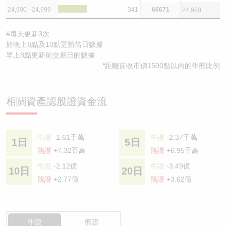
24,900 - 24,999
341
66671
24,950
#每天更新3次:
於晚上8點及10點更新當日數據
早上8點更新前交易日的數據
*距離前收巿價1500點以內的牛熊比例
相關資產認股證資金流
牛證
-1.61千萬
牛證
-2.37千萬
1日
5日
熊證
+7.32百萬
熊證
+6.95千萬
牛證
-2.12億
牛證
-3.49億
10日
20日
熊證
+2.77億
熊證
+3.62億
牛證
熊證