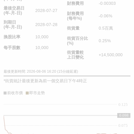
財務費用
-0.00303
最後交易日
2028-07-27
(年-月-日)
財務費用
-0.06%
(每年%)
到期日
2028-07-28
(年-月-日)
街貨量
0.5百萬
換股比率
10,000
街貨百分比
0.25%
(%)
每手股數
10,000
街貨量較
+14,500,000
上日變化
最後更新時間: 2026-08-06 16:20 (15分鐘延遲)
*
街貨統計最後更新為前一個交易日下午4時正
前收市價
即市走勢
0.125
0.1
0.098
0.075