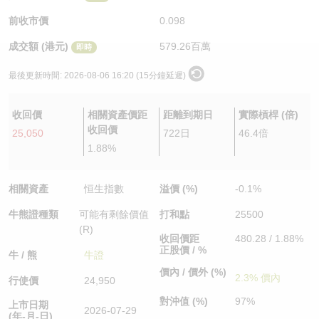
認股證/牛熊證日誌
牛熊證到期結算價查詢
中資ETFs溢價比較
前收市價
0.098
成交額 (港元)
579.26百萬
即時
認股證文件及公告
牛熊證分析儀
AH 股價對照
最後更新時間:
2026-08-06 16:20 (15分鐘延遲)
認股證文件及公告 (瑞信)
牛熊證速算機
即市板塊表現
收回價
相關資產價距
距離到期日
實際槓桿 (倍)
牛熊證文件及公告
ADR
收回價
25,050
722日
46.4倍
1.88%
牛熊證文件及公告 (瑞信)
收市競價變化
相關資產
恒生指數
溢價 (%)
-0.1%
牛熊證種類
可能有剩餘價值
打和點
25500
(R)
收回價距
480.28 / 1.88%
正股價 / %
牛 / 熊
牛證
價內 / 價外 (%)
2.3% 價內
行使價
24,950
對沖值 (%)
97%
上市日期
2026-07-29
(年-月-日)