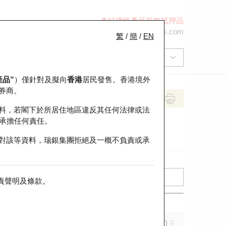
本結構性產品並無抵押品
+852 2971 6668
ol-hkwarrants@ubs.com
繁
/
簡
/
EN
產品”
）僅針對及擬向
香港
居民發售。香港境外
券商。
料，若閣下於所居住地區違反其任何法律或法
承擔任何責任。
對該等資料，瑞銀集團拒絕及一概不負責或承
責聲明及條款
。
實際槓桿 (倍)
到期日 (年-月-日)