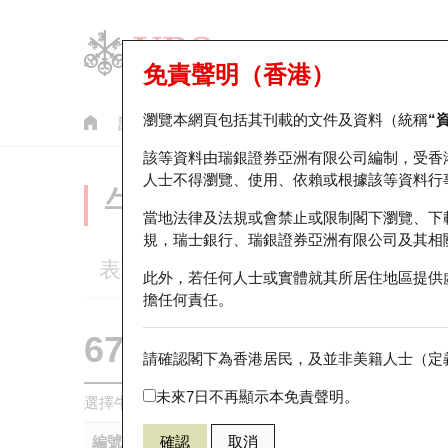
免責聲明（香港）
瀏覽本網頁包括其刊載的文件及資料（統稱
“
認股證
牛熊證
美股指數產品
輪證市場統計
該等資料由瑞銀證券亞洲有限公司編制，受香
人士不得瀏覽、使用、依賴或根據該等資料行
牛熊證分析儀
當地法律及法規或會禁止或限制閣下瀏覽、下
規，瑞士銀行、瑞銀證券亞洲有限公司及其相
表現
街貨統計
比較
此外，若任何人士或實體就其所居住地區提供
擔任何責任。
67438 瑞銀
牛證
請確認閣下為香港居民，及並非美籍人士（定義
HSI 恒生指
未來7日不再顯示本免責聲明。
選擇牛熊證作比較 *你可以選擇最多
五
隻牛熊證
編號
確認
取消
相關資產
發