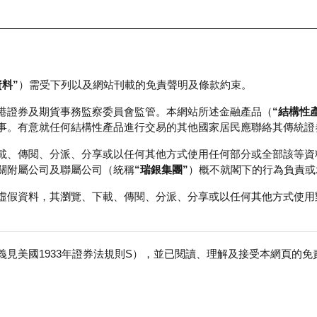
資料”
）需受下列以及網站刊載的免責聲明及條款約束。
正股資料及市場統計
瑞銀輪證教室
港證券及期貨事務監察委員會監管。本網站所述金融產品（
“結構性
事。有意就任何結構性產品進行交易的其他國家居民應聯絡其傳統證
載、傳閱、分派、分享或以任何其他方式使用任何部分或全部該等資
關附屬公司及聯屬公司（統稱
“瑞銀集團”
）概不就閣下的行為負責或
虛假資料，其瀏覽、下載、傳閱、分派、分享或以任何其他方式使用
見美國1933年證券法規則S），並已閱讀、理解及接受本網頁的
數
免
行商
行使價
收回價