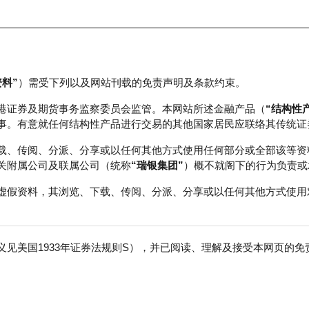
资料”
）需受下列以及网站刊载的免责声明及条款约束。
正股数据及市场统计
瑞银轮证教室
港证券及期货事务监察委员会监管。本网站所述金融产品（
“结构性
事。有意就任何结构性产品进行交易的其他国家居民应联络其传统证
 认股证运作 (7)
载、传阅、分派、分享或以任何其他方式使用任何部分或全部该等资
关附属公司及联属公司（统称
“瑞银集团”
）概不就阁下的行为负责或
虚假资料，其浏览、下载、传阅、分派、分享或以任何其他方式使用
证到期结算方式
见美国1933年证券法规则S），并已阅读、理解及接受本网页的
免
交所买卖的所有认股证均为欧式，并于到期时以现金结算。