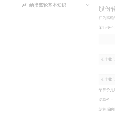
纳指窝轮基本知识
发行商的角色
牛皮市况下
股份
个个都讲纳指，唔通个个都知纳指
为何选择瑞银的认股证及牛熊证
为什么窝轮不开价？
在为窝轮
系咩？
运用认股证为持货对冲
某行使价
纳斯达克100指数嘅成份股有几大
型？代表性又几大呀？
相关资产派息的影响
睇啱纳指走势，但无美股户口，兼
街货量对认股证牛熊证的影响
且唔够本金，系咪就没得捕捉纳指
汇丰收
开市和收市竞价交易时段及市调机
升跌？
制对认股证或牛熊证交易的可能影
期货同认股证都系槓杆产品，但系
响
佢哋有乜分别？
汇丰收
纳指产品喺香港市场点样交易？
结算价是
利用窝轮喺港股市场买美国指数？
结算价 = (6
只轮会唔会唔识郁架？
结算后的现金价