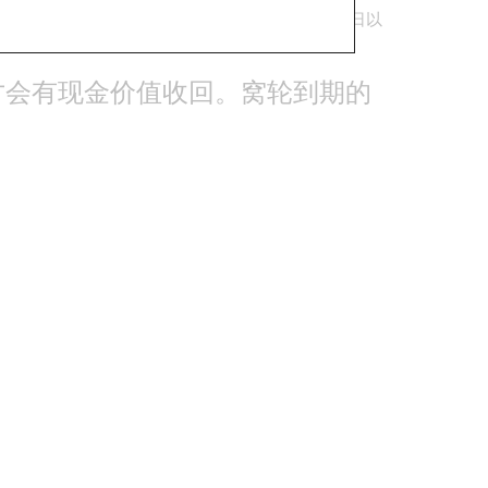
认股证的结算价则是到期日当日，亦即是期指结算日以
计算。
才会有现金价值收回。窝轮到期的