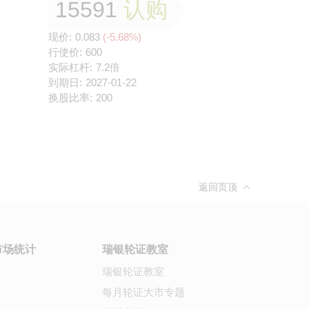
15591
认购
现价:
0.083
(-5.68%)
行使价:
600
实际杠杆:
7.2倍
到期日:
2027-01-22
换股比率:
200
返回页顶
市场统计
瑞银轮证教室
瑞银轮证教室
每月轮证大市专题