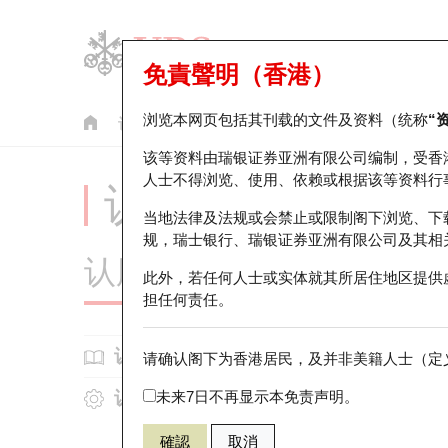
免責聲明（香港）
浏览本网页包括其刊载的文件及资料（统称
“
认股证
牛熊证
美股指数产品
轮证市场统计
该等资料由瑞银证券亚洲有限公司编制，受香
人士不得浏览、使用、依赖或根据该等资料行
认股证投资者教育 -
当地法律及法规或会禁止或限制阁下浏览、下
规，瑞士银行、瑞银证券亚洲有限公司及其相
认股证知多啲
此外，若任何人士或实体就其所居住地区提供
担任何责任。
认股
认股证基本知识
请确认阁下为香港居民，及并非美籍人士（定义
认股证运作
未来7日不再显示本免责声明。
什么是认股证?
目前于联
认股证的价格跳动计算
为何投资认股证？
確認
取消