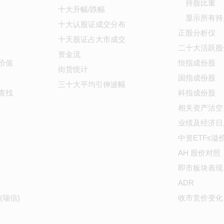
持股比重
十大升幅/跌幅
显示所有持
十大认股证成交分布
正股分析仪
十天股证占大市成交
二十大活跃股
资金流
价值
恒指成份股
街货统计
国指成份股
三十大平均引伸波幅
查找
科指成份股
相关资产沽空
业绩及经济日
中资ETFs溢
AH 股价对照
即市板块表现
ADR
(瑞信)
收市竞价变化