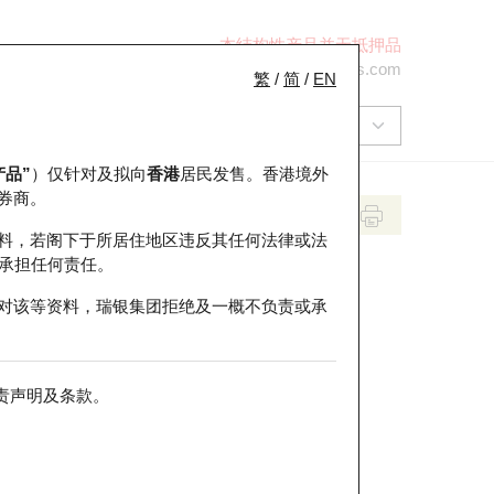
本结构性产品并无抵押品
+852 2971 6668
ol-hkwarrants@ubs.com
繁
/
简
/
EN
产品”
）仅针对及拟向
香港
居民发售。香港境外
券商。
料，若阁下于所居住地区违反其任何法律或法
承担任何责任。
对该等资料，瑞银集团拒绝及一概不负责或承
责声明及条款
。