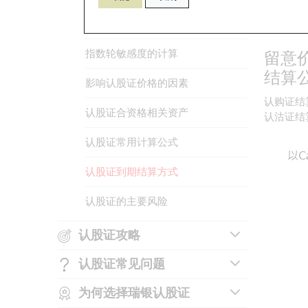
正股认股
股份轮敏感度的计算
如何识别认股证上市编号
港交所公
指数轮敏感度的计算
如何买卖认股证
留意
结算
影响认股证价格的因素
认股证的基本条款及术语
认购证结算
认股证合资格相关资产
认股证的内在值
认沽证结算
认股证常用计算公式
认股证的时间值
认股证到期结算方式
认股证的引伸波幅
认股证的主要风险
认股证攻略
认股证常见问题
认股证的选择要点
为何选择瑞银认股证
什么是末日轮
认股证买卖策略例子