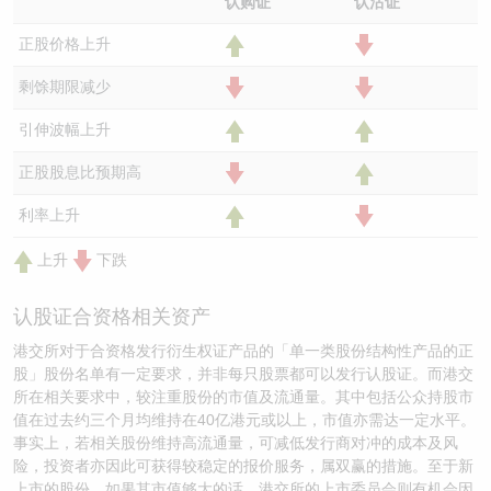
认购证
认沽证
正股价格上升
剩馀期限减少
引伸波幅上升
正股股息比预期高
利率上升
上升
下跌
认股证合资格相关资产
港交所对于合资格发行衍生权证产品的「单一类股份结构性产品的正
股」股份名单有一定要求，并非每只股票都可以发行认股证。而港交
所在相关要求中，较注重股份的市值及流通量。其中包括公众持股市
值在过去约三个月均维持在40亿港元或以上，市值亦需达一定水平。
事实上，若相关股份维持高流通量，可减低发行商对冲的成本及风
险，投资者亦因此可获得较稳定的报价服务，属双赢的措施。至于新
上市的股份，如果其市值够大的话，港交所的上市委员会则有机会因