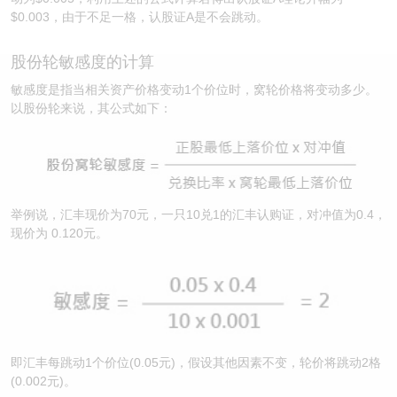
$0.003，由于不足一格，认股证A是不会跳动。
认股证/牛熊证日志
牛熊证到期结算价查找
中资ETFs溢价比较
股份轮敏感度的计算
认股证文件及公告
牛熊证分析仪
AH 股价对照
敏感度是指当相关资产价格变动1个价位时，窝轮价格将变动多少。
以股份轮来说，其公式如下：
认股证文件及公告 (瑞信)
牛熊证速算机
即市板块表现
牛熊证文件及公告
ADR
牛熊证文件及公告 (瑞信)
收市竞价变化
举例说，汇丰现价为70元，一只10兑1的汇丰认购证，对冲值为0.4，
现价为 0.120元。
即汇丰每跳动1个价位(0.05元)，假设其他因素不变，轮价将跳动2格
(0.002元)。