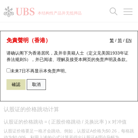
正股数据及市场统计
认股证分析仪
牛熊证分析仪
轮证市场统计
港股通资金流
瑞银轮证教室
认股证
牛熊证
本结构性产品并无抵押品
认股证搜寻
表现
图搜牛熊
表现
十大成交
港股通资金流
十大成交
瑞银轮证教室
认股证投资者教育 - 认股证运作 (4)
瑞银认股证一览
街货统计
街货统计
十大升幅/跌幅
正股分析仪
持股比重
每月轮证大市专题
牛熊全景快搜
免責聲明（香港）
繁
/
简
/
EN
认股证知多啲
请确认阁下为香港居民，及并非美籍人士（定义见美国1933年证
新发行瑞银认股证
比较
牛熊证搜寻
比较
十大认股证成交分布
二十大活跃股份
显示所有持股比重
轮证专栏
券法规则S），并已阅读、理解及接受本网页的
免责声明及条款
。
即将到期认股证
牛熊证街货分布图
十天股证占大市成交
恒指成份股
讲座及教育短片
未来7日不再显示本免责声明。
確認
取消
认股证到期结算价查找
正股牛熊证列表
资金流
国指成份股
认股证投资者教育
认股证运作
认股证分析仪
新发行瑞银牛熊证
街货统计
科指成份股
牛熊证投资者教育
认股证的价格跳动计算
认股证速算机
已收回牛熊证剩余价值
三十大平均引伸波幅
相关资产沽空
认股证牛熊证常问问题
认股证的价格跳动 = ( 正股价格跳动 / 兑换比率 ) x 对冲值
认股证价格要足一格才会跳动。例如，认股证A价格为$0.26，每格跳
引伸波幅比较图
即将到期牛熊证
业绩及经济日历
动为$0.005，利用上述的公式计算若得出认股证A理论升幅为