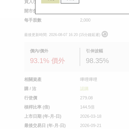
買入/賣出價
不適用
/
0.01
開市價
不適用
每手股數
2,000
最後更新時間:
2026-08-07 16:20 (15分鐘延遲)
價內/價外
引伸波幅
93.1% 價外
98.35%
相關資產
嗶哩嗶哩
購 / 沽
認購
行使價
279.08
槓桿比率 (倍)
144.5倍
上市日期
(年-月-日)
2026-03-18
最後交易日
(年-月-日)
2026-09-21