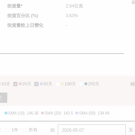
最
街貨量
*
2.54百萬
街貨百分比
(%)
3.63%
街貨量較
上日變化
-
10天
20天
50天
100天
250天
輔
定
SMA (10): 146.36
SMA (20): 143.5
SMA (50): 139.84
度
1年
所有
由
至