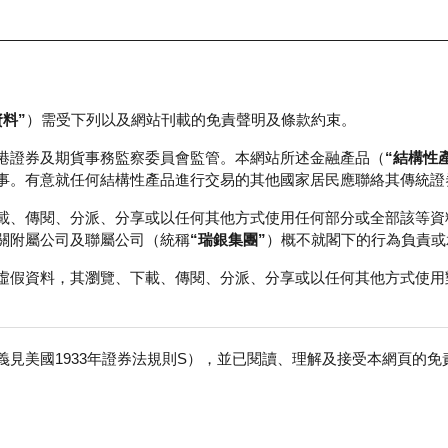
資料”
）需受下列以及網站刊載的免責聲明及條款約束。
正股資料及市場統計
瑞銀輪證教室
港證券及期貨事務監察委員會監管。本網站所述金融產品（
“結構性
事。有意就任何結構性產品進行交易的其他國家居民應聯絡其傳統證
載、傳閱、分派、分享或以任何其他方式使用任何部分或全部該等資
關附屬公司及聯屬公司（統稱
“瑞銀集團”
）概不就閣下的行為負責或
虛假資料，其瀏覽、下載、傳閱、分派、分享或以任何其他方式使用
見美國1933年證券法規則S），並已閱讀、理解及接受本網頁的
哩
免