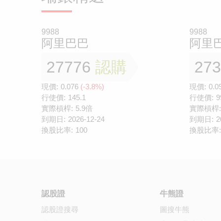
9988
9988
阿里巴巴
阿里
27776
認購
27
現價:
0.076
(-3.8%)
現價:
0.0
行使價:
145.1
行使價:
9
實際槓桿:
5.9倍
實際槓桿:
到期日:
2026-12-24
到期日:
2
換股比率:
100
換股比率:
認股證
牛熊證
認股證搜尋
圖搜牛熊