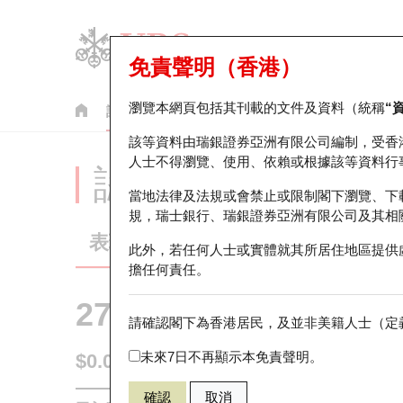
免責聲明（香港）
瀏覽本網頁包括其刊載的文件及資料（統稱
“
認股證
牛熊證
美股指數產品
輪證市場統計
該等資料由瑞銀證券亞洲有限公司編制，受香
人士不得瀏覽、使用、依賴或根據該等資料行
認股證分析儀
當地法律及法規或會禁止或限制閣下瀏覽、下
規，瑞士銀行、瑞銀證券亞洲有限公司及其相
表現
街貨統計
比較
此外，若任何人士或實體就其所居住地區提供
擔任何責任。
27198 瑞銀
認購
請確認閣下為香港居民，及並非美籍人士（定義
9626 嗶哩嗶
未來7日不再顯示本免責聲明。
$0.01
即時
確認
取消