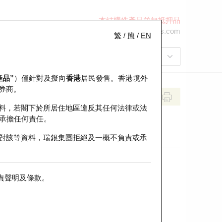
本結構性產品並無抵押品
+852 2971 6668
ol-hkwarrants@ubs.com
繁
/
簡
/
EN
產品”
）僅針對及擬向
香港
居民發售。香港境外
券商。
料，若閣下於所居住地區違反其任何法律或法
承擔任何責任。
對該等資料，瑞銀集團拒絕及一概不負責或承
責聲明及條款
。
前收市價
即市走勢