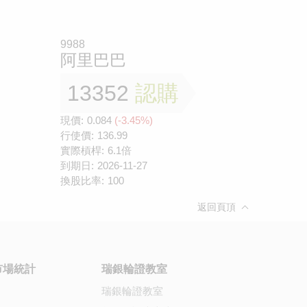
9988
阿里巴巴
13352
認購
現價:
0.084
(-3.45%)
行使價:
136.99
實際槓桿:
6.1倍
到期日:
2026-11-27
換股比率:
100
返回頁頂
市場統計
瑞銀輪證教室
瑞銀輪證教室