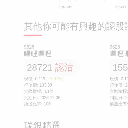
2025/09
2025/11
其他你可能有興趣的認股
9626
9626
嗶哩嗶哩
嗶哩
28721
認沽
15
現價:
0.119
(+5.31%)
現價:
0.1
行使價:
133.88
行使價:
2
實際槓桿:
4.1倍
實際槓桿:
到期日:
2026-11-06
到期日:
2
換股比率:
100
換股比率:
瑞銀精選