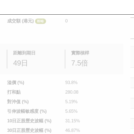
是日最高/最低價
不適用
/
不適用
即時
前收市價
0.01
成交額 (港元)
0
即時
距離到期日
實際槓桿
49日
7.5倍
溢價 (%)
93.8%
打和點
280.08
對沖值 (%)
5.19%
引伸波幅
敏感度 (%)
5.65%
10日正股
歷史波幅 (%)
31.15%
30日正股
歷史波幅 (%)
46.87%